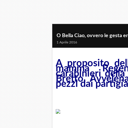
O Bella Ciao, ovvero le gesta er
1 Aprile 2016
A proposito dell
mamma Regeni
carabinieri della 
Bretto. Avvelenat
pezzi dai partigi