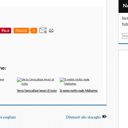
Isc
fut
Repost
0
E
m
a
i
l
he:
Verso l’apocalisse ignari di tutto
Si mette molto male. Malissimo
è svegliata
Dilettanti allo sbaraglio