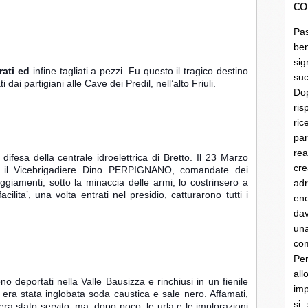
CO
Pa
be
sig
rati ed
 infine tagliati a pezzi. Fu questo il tragico destino 
su
 dai partigiani alle Cave dei Predil, nell’alto Friuli.
Do
ris
ri
par
rea
difesa della centrale idroelettrica di Bretto. Il 23 Marzo 
cre
io il Vicebrigadiere Dino PERPIGNANO, comandate dei 
ggiamenti, sotto la minaccia delle armi, lo costrinsero a 
ad
ilita’, una volta entrati nel presidio, catturarono tutti i 
en
dav
un
co
Per
al
no deportati nella Valle Bausizza e rinchiusi in un fienile 
imp
 era stata inglobata soda caustica e sale nero. Affamati, 
si
a stato servito, ma, dopo poco, le urla e le implorazioni 