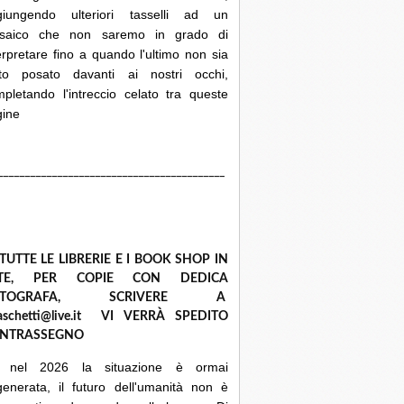
giungendo ulteriori tasselli ad un
saico che non saremo in grado di
erpretare fino a quando l'ultimo non sia
ato posato davanti ai nostri occhi,
pletando l'intreccio celato tra queste
gine
__________________________________________
 TUTTE LE LIBRERIE E I BOOK SHOP IN
ETE, PER COPIE CON DEDICA
UTOGRAFA, SCRIVERE A
raschetti@live.it VI VERRÀ SPEDITO
NTRASSEGNO
 nel 2026 la situazione è ormai
enerata, il futuro dell'umanità non è