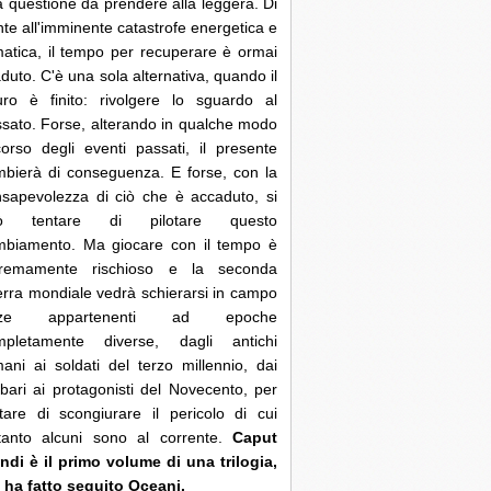
 questione da prendere alla leggera. Di
nte all'imminente catastrofe energetica e
matica, il tempo per recuperare è ormai
duto. C'è una sola alternativa, quando il
uro è finito: rivolgere lo sguardo al
sato. Forse, alterando in qualche modo
corso degli eventi passati, il presente
bierà di conseguenza. E forse, con la
sapevolezza di ciò che è accaduto, si
ò tentare di pilotare questo
mbiamento. Ma giocare con il tempo è
tremamente rischioso e la seconda
rra mondiale vedrà schierarsi in campo
rze appartenenti ad epoche
mpletamente diverse, dagli antichi
ani ai soldati del terzo millennio, dai
bari ai protagonisti del Novecento, per
tare di scongiurare il pericolo di cui
ltanto alcuni sono al corrente.
Caput
di è il primo volume di una trilogia,
 ha fatto seguito Oceani.