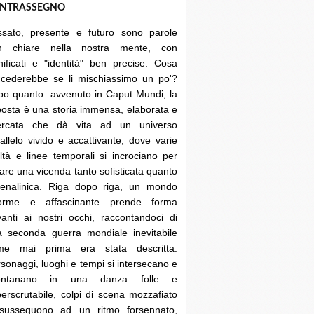
NTRASSEGNO
ssato, presente e futuro sono parole
n chiare nella nostra mente, con
nificati e "identità" ben precise. Cosa
ccederebbe se li mischiassimo un po'?
po quanto avvenuto in Caput Mundi, la
posta è una storia immensa, elaborata e
cercata che dà vita ad un universo
allelo vivido e accattivante, dove varie
ltà e linee temporali si incrociano per
are una vicenda tanto sofisticata quanto
renalinica. Riga dopo riga, un mondo
orme e affascinante prende forma
anti ai nostri occhi, raccontandoci di
a seconda guerra mondiale inevitabile
me mai prima era stata descritta.
sonaggi, luoghi e tempi si intersecano e
lontanano in una danza folle e
erscrutabile, colpi di scena mozzafiato
 susseguono ad un ritmo forsennato,