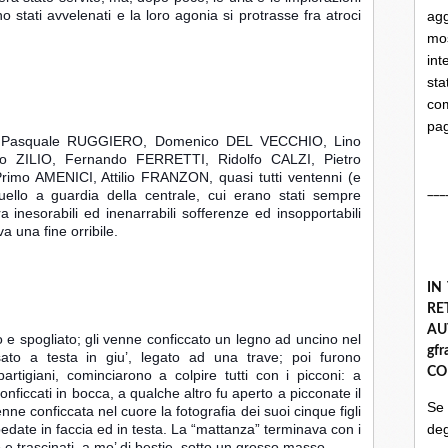
 stati avvelenati e la loro agonia si protrasse fra atroci 
ag
mo
int
st
com
pa
 Pasquale RUGGIERO, Domenico DEL VECCHIO, Lino 
 ZILIO, Fernando FERRETTI, Ridolfo CALZI, Pietro 
 AMENICI, Attilio FRANZON, quasi tutti ventenni (e 
___
quello a guardia della centrale, cui erano stati sempre 
a inesorabili ed inenarrabili sofferenze ed insopportabili 
va una fine orribile.
IN
R
A
 spogliato; gli venne conficcato un legno ad uncino nel 
gf
ato a testa in giu’, legato ad una trave; poi furono 
CO
partigiani, cominciarono a colpire tutti con i picconi: a 
nficcati in bocca, a qualche altro fu aperto a picconate il 
Se
nne conficcata nel cuore la fotografia dei suoi cinque figli 
date in faccia ed in testa. La “mattanza” terminava con i 
deg
ro e trascinati, a mo’ di bestie, sotto un grosso masso.