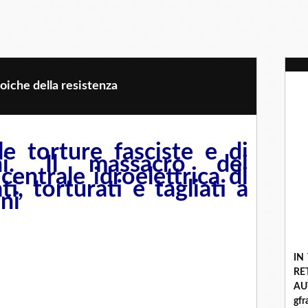
oiche della resistenza
e torture fasciste e di 
. Il massacro dei 
centrale idroelettrica di 
i, torturati e tagliati a 
ani
IN
R
A
gf