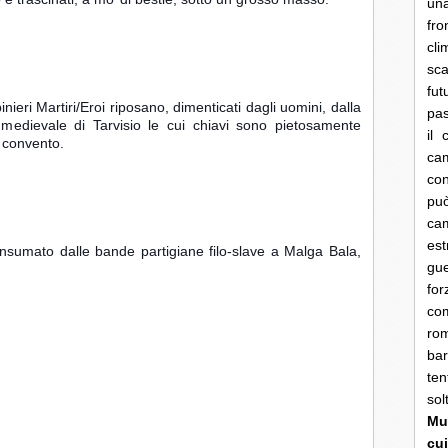
una
fro
cli
sca
fut
nieri Martiri/Eroi riposano, dimenticati dagli uomini, dalla 
pas
e medievale di Tarvisio le cui chiavi sono pietosamente 
il 
 convento.
cam
con
pu
ca
es
consumato dalle bande partigiane filo-slave a Malga Bala, 
gue
fo
co
rom
bar
ten
so
Mun
cui