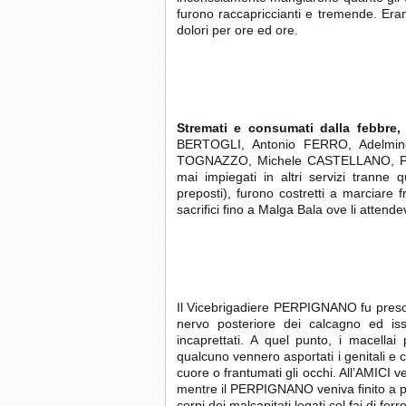
furono raccapriccianti e tremende. Erano
dolori per ore ed ore.
Stremati e consumati dalla febbre,
BERTOGLI, Antonio FERRO, Adelmino
TOGNAZZO, Michele CASTELLANO, Primo
mai impiegati in altri servizi tranne 
preposti), furono costretti a marciare fr
sacrifici fino a Malga Bala ove li attende
Il Vicebrigadiere PERPIGNANO fu preso e
nervo posteriore dei calcagno ed iss
incaprettati. A quel punto, i macellai 
qualcuno vennero asportati i genitali e co
cuore o frantumati gli occhi. All’AMICI ve
mentre il PERPIGNANO veniva finito a pe
corpi dei malcapitati legati col fai di fer