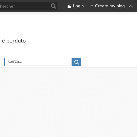
Login
+
Create my blog
on è perduto