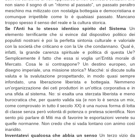
non siano il sogno di un “ritorno al passato”, un passato peraltro
meschino ma mitizzato con nostalgia bottegaia e democristiana e
comunque irripetibile come lo è qualsiasi passato. Mancano
troppo spesso il senso del reale e la cultura storica.
Se l'Anti ha lo stesso identico spirito del Sistema
Un
elemento terrificante che si evince dal dispositivo politico dei
populisti nostrani è poi la perfetta sintonia culturale e valoriale
con la società che criticano e con la Ue che condannano. Qual è,
infatti, la grande carenza spirituale e politica di questa Ue?
Semplicemente il fatto che essa si voglia un'Entità morale di
Mercato. Cosa le si contrappone? Un destino europeo, un
disegno imperiale, una missione storica? Macché: si discute sulla
valuta e la svalutazione prospettando, in modo quasi sempre
infondato, una liberazione liberista e bottegaia. Nemmeno
un'organizzazione dei ceti produttori in un'ottica corporativa e in
una sfida al sistema. No: si esalta una sterzata liberista e meno
burocratica che, per quanto valida sia (e non lo è senza un mix,
come comprovato in tutto il secolo XX) è una nuova forma di lotta
di classe senza però volontà di potenza o pretesa scientifica. Non
sento più parlare di Miti ma di favorire le esportazioni venete su
quelle normanne. Non credo che si vada lontano con animo così
inaridito.
Inventatevi qualcosa che abbia un senso
Un terzo vizio da