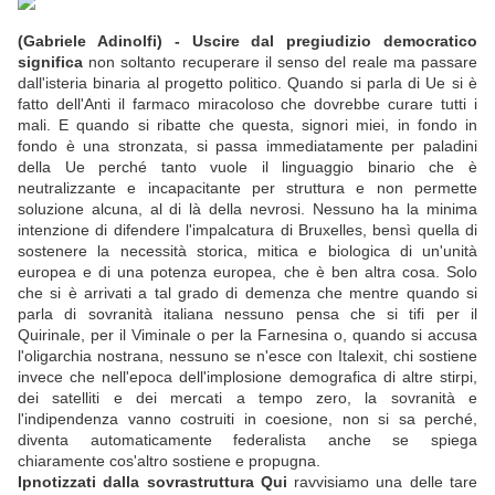
(Gabriele Adinolfi) - Uscire dal pregiudizio democratico
significa
non soltanto recuperare il senso del reale ma passare
dall'isteria binaria al progetto politico. Quando si parla di Ue si è
fatto dell'Anti il farmaco miracoloso che dovrebbe curare tutti i
mali. E quando si ribatte che questa, signori miei, in fondo in
fondo è una stronzata, si passa immediatamente per paladini
della Ue perché tanto vuole il linguaggio binario che è
neutralizzante e incapacitante per struttura e non permette
soluzione alcuna, al di là della nevrosi. Nessuno ha la minima
intenzione di difendere l'impalcatura di Bruxelles, bensì quella di
sostenere la necessità storica, mitica e biologica di un'unità
europea e di una potenza europea, che è ben altra cosa. Solo
che si è arrivati a tal grado di demenza che mentre quando si
parla di sovranità italiana nessuno pensa che si tifi per il
Quirinale, per il Viminale o per la Farnesina o, quando si accusa
l'oligarchia nostrana, nessuno se n'esce con Italexit, chi sostiene
invece che nell'epoca dell'implosione demografica di altre stirpi,
dei satelliti e dei mercati a tempo zero, la sovranità e
l'indipendenza vanno costruiti in coesione, non si sa perché,
diventa automaticamente federalista anche se spiega
chiaramente cos'altro sostiene e propugna.
Ipnotizzati dalla sovrastruttura Qui
ravvisiamo una delle tare