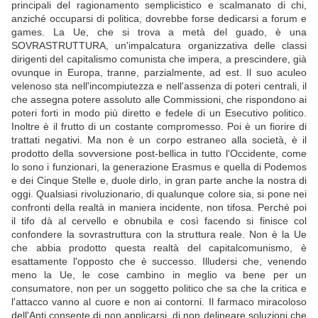
principali del ragionamento semplicistico e scalmanato di chi,
anziché occuparsi di politica, dovrebbe forse dedicarsi a forum e
games. La Ue, che si trova a metà del guado, è una
SOVRASTRUTTURA, un'impalcatura organizzativa delle classi
dirigenti del capitalismo comunista che impera, a prescindere, già
ovunque in Europa, tranne, parzialmente, ad est. Il suo aculeo
velenoso sta nell'incompiutezza e nell'assenza di poteri centrali, il
che assegna potere assoluto alle Commissioni, che rispondono ai
poteri forti in modo più diretto e fedele di un Esecutivo politico.
Inoltre è il frutto di un costante compromesso. Poi è un fiorire di
trattati negativi. Ma non è un corpo estraneo alla società, è il
prodotto della sovversione post-bellica in tutto l'Occidente, come
lo sono i funzionari, la generazione Erasmus e quella di Podemos
e dei Cinque Stelle e, duole dirlo, in gran parte anche la nostra di
oggi. Qualsiasi rivoluzionario, di qualunque colore sia, si pone nei
confronti della realtà in maniera incidente, non tifosa. Perché poi
il tifo dà al cervello e obnubila e così facendo si finisce col
confondere la sovrastruttura con la struttura reale. Non è la Ue
che abbia prodotto questa realtà del capitalcomunismo, è
esattamente l'opposto che è successo. Illudersi che, venendo
meno la Ue, le cose cambino in meglio va bene per un
consumatore, non per un soggetto politico che sa che la critica e
l'attacco vanno al cuore e non ai contorni. Il farmaco miracoloso
dell'Anti consente di non applicarsi, di non delineare soluzioni che