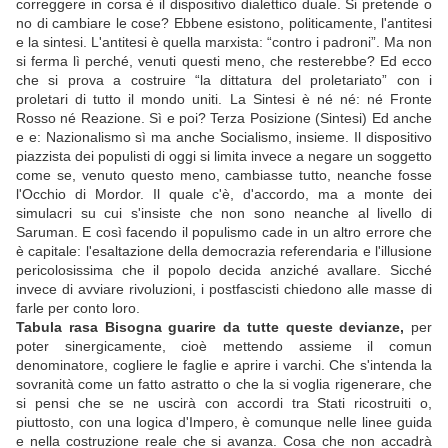
correggere in corsa è il dispositivo dialettico duale. Si pretende o
no di cambiare le cose? Ebbene esistono, politicamente, l'antitesi
e la sintesi. L'antitesi è quella marxista: “contro i padroni”. Ma non
si ferma lì perché, venuti questi meno, che resterebbe? Ed ecco
che si prova a costruire “la dittatura del proletariato” con i
proletari di tutto il mondo uniti. La Sintesi è né né: né Fronte
Rosso né Reazione. Sì e poi? Terza Posizione (Sintesi) Ed anche
e e: Nazionalismo sì ma anche Socialismo, insieme. Il dispositivo
piazzista dei populisti di oggi si limita invece a negare un soggetto
come se, venuto questo meno, cambiasse tutto, neanche fosse
l'Occhio di Mordor. Il quale c'è, d'accordo, ma a monte dei
simulacri su cui s'insiste che non sono neanche al livello di
Saruman. E così facendo il populismo cade in un altro errore che
è capitale: l'esaltazione della democrazia referendaria e l'illusione
pericolosissima che il popolo decida anziché avallare. Sicché
invece di avviare rivoluzioni, i postfascisti chiedono alle masse di
farle per conto loro.
Tabula rasa Bisogna guarire da tutte queste devianze,
per
poter sinergicamente, cioè mettendo assieme il comun
denominatore, cogliere le faglie e aprire i varchi. Che s'intenda la
sovranità come un fatto astratto o che la si voglia rigenerare, che
si pensi che se ne uscirà con accordi tra Stati ricostruiti o,
piuttosto, con una logica d'Impero, è comunque nelle linee guida
e nella costruzione reale che si avanza. Cosa che non accadrà