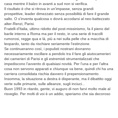
casa mentre il balzo in avanti a sud non si verifica.
Il risultato è che si ritrova in un'impasse, senza grandi
prospettive, leader dimezzato senza possibilità di fare il grande
salto. O s'inventa qualcosa o dovrà accodarsi al neo-battezzato
alter-Renzi, Parisi.
Fratelli d'Italia, ultimo ridotto del post-missinismo, fa il pieno del
barile interno a Roma ma per il resto, in una serie di tracolli
rumorosi, regge qua e là, più a nei sulla pelle che a macchia di
leopardo, tanto da rischiare seriamente l'estinzione.
Se continueranno così, i populisti nostrani dovranno
necessariamente oscillare a pendolo tra il fare gli aiutocamerieri
dei camerieri di Parisi e gli estremisti strumentalizzati che
impediscono l'avvento di qualsiasi novità. Per l'una e per l'altra
cosa non servono apparati e chiunque va bene, quindi chi ha una
carriera consolidata rischia davvero il prepensionamento.
Insomma, la situazione a destra è disperante, ma il dibattito oggi
verte sulle primarie, sulle alleanze, sugli inciuci...
Buon 1993 in ritardo, gente, vi auguro di non farvi molto male al
risveglio. Per molti di voi è un addio, speriamo che sia decoroso