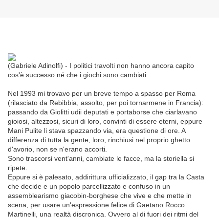
(Gabriele Adinolfi) - I politici travolti non hanno ancora capito
cos'è successo né che i giochi sono cambiati
Nel 1993 mi trovavo per un breve tempo a spasso per Roma
(rilasciato da Rebibbia, assolto, per poi tornarmene in Francia):
passando da Giolitti udii deputati e portaborse che ciarlavano
gioiosi, altezzosi, sicuri di loro, convinti di essere eterni, eppure
Mani Pulite li stava spazzando via, era questione di ore. A
differenza di tutta la gente, loro, rinchiusi nel proprio ghetto
d'avorio, non se n'erano accorti.
Sono trascorsi vent'anni, cambiate le facce, ma la storiella si
ripete.
Eppure si è palesato, addirittura ufficializzato, il gap tra la Casta
che decide e un popolo parcellizzato e confuso in un
assemblearismo giacobin-borghese che vive e che mette in
scena, per usare un'espressione felice di Gaetano Rocco
Martinelli, una realtà discronica. Ovvero al di fuori dei ritmi del