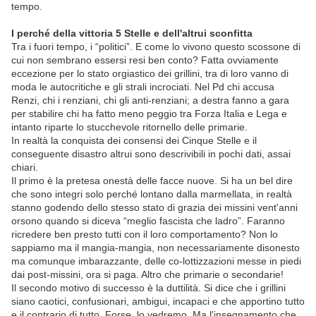
tempo.
I perché della vittoria 5 Stelle e dell'altrui sconfitta
Tra i fuori tempo, i “politici”. E come lo vivono questo scossone di
cui non sembrano essersi resi ben conto? Fatta ovviamente
eccezione per lo stato orgiastico dei grillini, tra di loro vanno di
moda le autocritiche e gli strali incrociati. Nel Pd chi accusa
Renzi, chi i renziani, chi gli anti-renziani; a destra fanno a gara
per stabilire chi ha fatto meno peggio tra Forza Italia e Lega e
intanto riparte lo stucchevole ritornello delle primarie.
In realtà la conquista dei consensi dei Cinque Stelle e il
conseguente disastro altrui sono descrivibili in pochi dati, assai
chiari.
Il primo è la pretesa onestà delle facce nuove. Si ha un bel dire
che sono integri solo perché lontano dalla marmellata, in realtà
stanno godendo dello stesso stato di grazia dei missini vent'anni
orsono quando si diceva “meglio fascista che ladro”. Faranno
ricredere ben presto tutti con il loro comportamento? Non lo
sappiamo ma il mangia-mangia, non necessariamente disonesto
ma comunque imbarazzante, delle co-lottizzazioni messe in piedi
dai post-missini, ora si paga. Altro che primarie o secondarie!
Il secondo motivo di successo è la duttilità. Si dice che i grillini
siano caotici, confusionari, ambigui, incapaci e che apportino tutto
e il contrario di tutto. Forse, lo vedremo. Ma l'insegnamento che