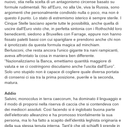
nuovo, stia nella scelta di un antagonismo circense basato su
formule rudimentali. No all'Euro, no alla Ue, viva la Russia, sono
argomenti che personalmente condivido nulla o poco, ma non è
questo il punto. Lo stato di estremismo isterico è sempre sterile. I
Cinque Stelle lasciano aperte tutte le possibilità, anche quella di
uscire dall'Euro visto che, in perfetta sintonia con i Rothschild loro
benedicenti, siedono a Bruxelles con Farrage, eppure non hanno
fissato paletti bassi con cui sparigliare e prendono anche chi non
è ipnotizzato da questa formula magica ad minchiam.
Berlusconi, che resta ancora l'unico gigante tra nani rampicanti,
aveva affrontato la cosa in maniera ben differente.
“Nazionalizziamo la Banca, emettiamo quantità maggiore di
valuta e se ci costringono discutiamo anche l'uscita dall'Euro”.
Solo uno stupido non è capace di cogliere quale diversa portata
di consensi ci sia tra la prima posizione, puerile e la seconda,
matura.
Addio
Salvini, monocolus in terra caecorum, ha dominato il linguaggio e
il modo di proporsi nella riserva di caccia che si contendeva con
dei mediocri assoluti. Così facendo si è inglobato buona parte
dell'elettorato alleanzino e ha promosso trionfalmente la sua
persona, ma lo ha fatto a scapito dell'identità leghista originaria e
della sua stessa tenuta interna. Tant'è che gli schiaffi li prende in