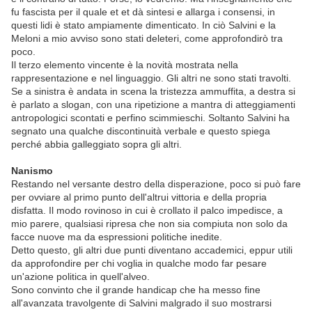
fu fascista per il quale et et dà sintesi e allarga i consensi, in
questi lidi è stato ampiamente dimenticato. In ciò Salvini e la
Meloni a mio avviso sono stati deleteri, come approfondirò tra
poco.
Il terzo elemento vincente è la novità mostrata nella
rappresentazione e nel linguaggio. Gli altri ne sono stati travolti.
Se a sinistra è andata in scena la tristezza ammuffita, a destra si
è parlato a slogan, con una ripetizione a mantra di atteggiamenti
antropologici scontati e perfino scimmieschi. Soltanto Salvini ha
segnato una qualche discontinuità verbale e questo spiega
perché abbia galleggiato sopra gli altri.
Nanismo
Restando nel versante destro della disperazione, poco si può fare
per ovviare al primo punto dell'altrui vittoria e della propria
disfatta. Il modo rovinoso in cui è crollato il palco impedisce, a
mio parere, qualsiasi ripresa che non sia compiuta non solo da
facce nuove ma da espressioni politiche inedite.
Detto questo, gli altri due punti diventano accademici, eppur utili
da approfondire per chi voglia in qualche modo far pesare
un'azione politica in quell'alveo.
Sono convinto che il grande handicap che ha messo fine
all'avanzata travolgente di Salvini malgrado il suo mostrarsi