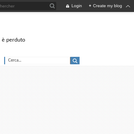
Login
+
Create my blog
on è perduto