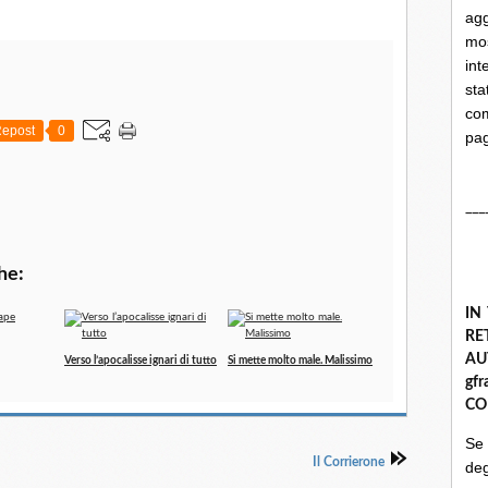
ag
mo
int
st
com
epost
0
pa
___
he:
IN
R
A
Verso l’apocalisse ignari di tutto
Si mette molto male. Malissimo
gf
CO
Se
Il Corrierone
deg