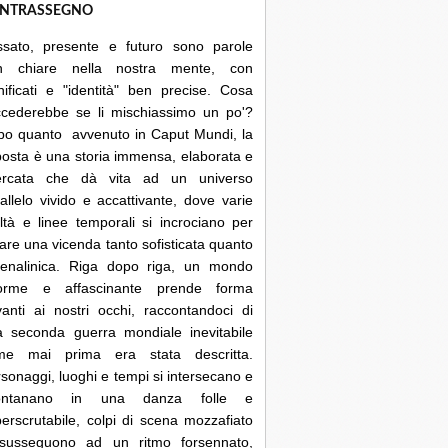
NTRASSEGNO
ssato, presente e futuro sono parole
n chiare nella nostra mente, con
nificati e "identità" ben precise. Cosa
ccederebbe se li mischiassimo un po'?
po quanto avvenuto in Caput Mundi, la
posta è una storia immensa, elaborata e
cercata che dà vita ad un universo
allelo vivido e accattivante, dove varie
ltà e linee temporali si incrociano per
are una vicenda tanto sofisticata quanto
renalinica. Riga dopo riga, un mondo
orme e affascinante prende forma
anti ai nostri occhi, raccontandoci di
a seconda guerra mondiale inevitabile
me mai prima era stata descritta.
sonaggi, luoghi e tempi si intersecano e
lontanano in una danza folle e
erscrutabile, colpi di scena mozzafiato
 susseguono ad un ritmo forsennato,