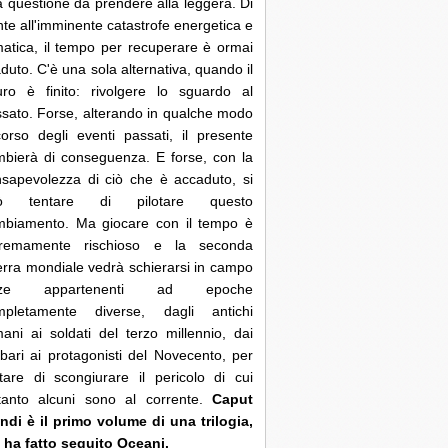
 questione da prendere alla leggera. Di
nte all'imminente catastrofe energetica e
matica, il tempo per recuperare è ormai
duto. C'è una sola alternativa, quando il
uro è finito: rivolgere lo sguardo al
sato. Forse, alterando in qualche modo
corso degli eventi passati, il presente
bierà di conseguenza. E forse, con la
sapevolezza di ciò che è accaduto, si
ò tentare di pilotare questo
mbiamento. Ma giocare con il tempo è
tremamente rischioso e la seconda
rra mondiale vedrà schierarsi in campo
rze appartenenti ad epoche
mpletamente diverse, dagli antichi
ani ai soldati del terzo millennio, dai
bari ai protagonisti del Novecento, per
tare di scongiurare il pericolo di cui
ltanto alcuni sono al corrente.
Caput
di è il primo volume di una trilogia,
 ha fatto seguito Oceani.