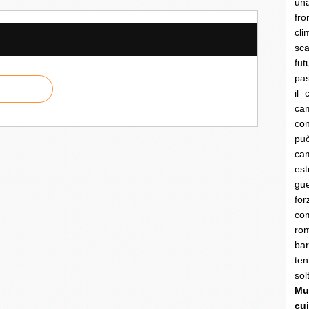
una
fro
cli
sca
fut
pas
il 
cam
con
pu
ca
es
gue
fo
co
rom
bar
ten
so
Mun
cui