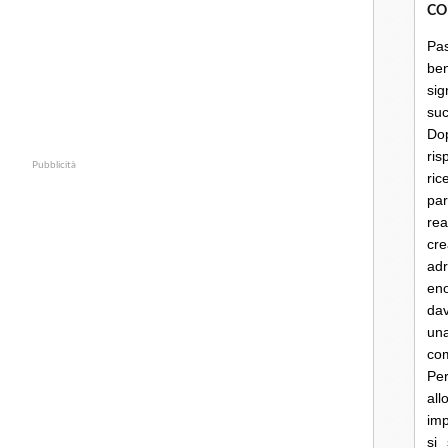
CO
Pa
be
sig
su
Do
ris
Pubblicità
ri
par
rea
cre
ad
en
dav
un
co
Per
al
imp
si