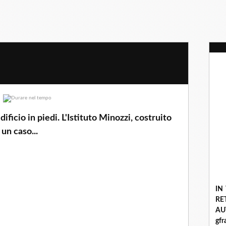
ficio in piedi. L'Istituto Minozzi, costruito
 un caso...
IN
R
A
gf