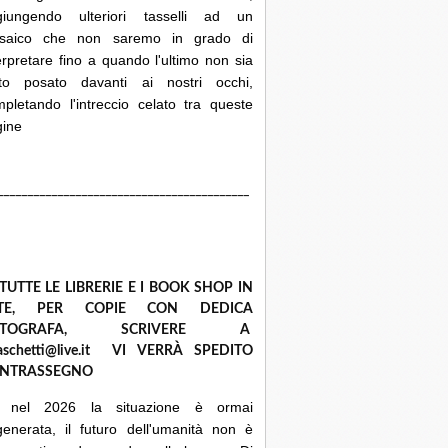
giungendo ulteriori tasselli ad un
saico che non saremo in grado di
erpretare fino a quando l'ultimo non sia
ato posato davanti ai nostri occhi,
pletando l'intreccio celato tra queste
gine
__________________________________________
 TUTTE LE LIBRERIE E I BOOK SHOP IN
ETE, PER COPIE CON DEDICA
UTOGRAFA, SCRIVERE A
raschetti@live.it VI VERRÀ SPEDITO
NTRASSEGNO
 nel 2026 la situazione è ormai
enerata, il futuro dell'umanità non è