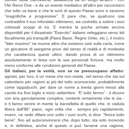
l'Air Renzi One - e da un evento mediatico all'altro per raccontarci
che tutto va bene e che le sorti di questo Paese sono e saranno
"magnifiche e progressive". E pare che, se qualcuno osa
contraddire il suo infondato ottimismo, sia costretto a subire i suoi
colossali scoppi di ira. E mentre le poche armate ancora
disponibili per il disastrato "Esercito" italiano veleggiano verso lidi
fiscalmente più tranquilli (Paesi Bassi, Regno Unito, etc.), il nostro
"lider maximo" ne muove altre che esistono solo sulla carta, come
un giocatore di wargame privo del senso di realtà e di modestia
che caratterizza questi ultimi, dando prova di un ottimismo
assolutamente in linea con le sue personali fortune, ma molto
meno conforme alle condizioni generali del Paese.
Gli italiani, per la verità, non se ne preoccupano affatto:
agosto, per loro, è un mese che non esiste, nel senso che sta sul
calendario per ragioni ai più del tutto sconosciute, probabilmente
come tappabuchi, per dare un nome a trenta giorni messi alla
cavolo tra fine luglio e inizio settembre. "E' tutto fermo" - ti dicono
con aria garrulamente complice, contenti certamente che lo sia -
e ti fanno venire in mente la barzelletta di quello che, in caduta
libera dall'86° piano, ogni volta che - sempre più rapidamente,
invero, ne vede sfilare uno sotto i suoi occhi, si dice: "finora tutto
bene", fino ad autoconvincersi che, dopo tutto, sta solo morendo
e, in definitiva, anche di questo si può farsene una ragione,