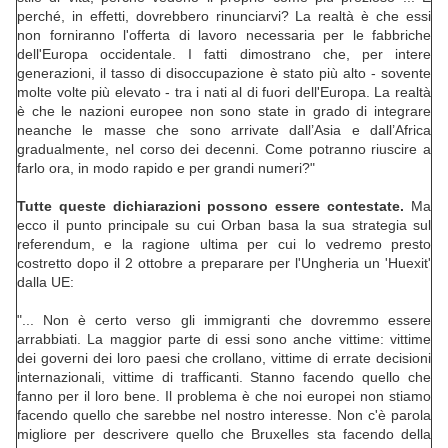
perché, in effetti, dovrebbero rinunciarvi? La realtà è che essi
non forniranno l'offerta di lavoro necessaria per le fabbriche
dell'Europa occidentale. I fatti dimostrano che, per intere
generazioni, il tasso di disoccupazione è stato più alto - sovente
molte volte più elevato - tra i nati al di fuori dell'Europa. La realtà
è che le nazioni europee non sono state in grado di integrare
neanche le masse che sono arrivate dall’Asia e dall’Africa
gradualmente, nel corso dei decenni. Come potranno riuscire a
farlo ora, in modo rapido e per grandi numeri?"
Tutte queste dichiarazioni possono essere contestate.
Ma
ecco il punto principale su cui Orban basa la sua strategia sul
referendum, e la ragione ultima per cui lo vedremo presto
costretto dopo il 2 ottobre a preparare per l'Ungheria un 'Huexit'
dalla UE:
"... Non è certo verso gli immigranti che dovremmo essere
arrabbiati. La maggior parte di essi sono anche vittime: vittime
dei governi dei loro paesi che crollano, vittime di errate decisioni
internazionali, vittime di trafficanti. Stanno facendo quello che
fanno per il loro bene. Il problema è che noi europei non stiamo
facendo quello che sarebbe nel nostro interesse. Non c'è parola
migliore per descrivere quello che Bruxelles sta facendo della