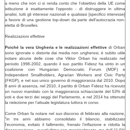
a meno che non ci si renda conto che l'obiettivo della UE come
istituzione è esattamente l'opposto - di distruggere in ultima
analisi, tutti gli interessi nazionali e qualsiasi [specifico interesse]
a favore di una gestione top-down da parte dell’autocrazia non-
eletta di Bruxelles.
Realizzazioni effettive
Poiché la vera Ungheria e le realizzazioni effettive
di Orban
sono ignorate o distorte dai media non ungheresi, è subito utile
notare alcune delle cose che Viktor Orban ha realizzato nel
periodo 1998-2002, quando il suo partito Fidesz ha vinto in un
coalizione con Hungarian Democratic Forum (MDF) e
Independent Smallholders, Agrarian Workers and Civic Party
(FKGP), e nel suo unico governo di maggioranza dal 2010. Dopo
8 anni di assenza, nel 2010, il partito di Orban Fidesz ha ricevuto
un nuovo mandato con la maggioranza schiacciante del 53% di
voti e due terzi dei seggi del Parlamento, e nel 2014 ha ottenuto
la rielezione per l’attuale legislatura tuttora in corso.
Come Orban fa notare nel suo discorso di febbraio alla nazione,
"in tre anni abbiamo consolidato il bilancio, stabilizzato
l'economia, evitato il fallimento, frenato l'inflazione e ridotta la