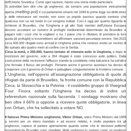
dell'Unione Sovietica. Come ogni nazione, hanno una storia molto particolare.
Si potrebbe ben dire che gli ungheresi, da sempre una popolazione etnicamente
melting-pot)
aperta (
il cui parlamento emanò nel 1849 le prime leggi sui diritti etnici
e delle minoranze nel mondo, non sono un popolo passivo quando sentono che
qualcosa non va nel modo in cui vengono trattati. Così è oggi per quanto riguarda le
richieste di Bruxelles, che l'Ungheria e gli altri Stati membri dell'Unione Europea
devono accettare un numero di profughi mediorientali determinato da Bruxelles e
pagare tutti i costi che lo vogliano o no. I paesi che si rifiutano di prendere la loro
quota [di profughi] si troverebbero ad affrontare sanzioni pecuniarie severe. Nel 2015
circa 400.000 rifugiati sono arrivati in Ungheria prima che venisse eretto un recinto di
filo spinato alto quattro metri al confine con la Serbia.
Circa la metà, o 200.000, hanno tentato di ottenere asilo in Ungheria,
e dopo le
restrizioni del governo, solo a 264 rifugiati è stato concesso asilo politico. Dalla
costruzione della recinzione l’afflusso tramite la cosiddetta rotta balcanica ha tutt’altro
che fermato il flusso dei profughi. Pertanto anche il governo austriaco ha deciso di
cooperare con il governo di Orban e pattugliare congiuntamente la frontiera comune.
L'Ungheria, nell'opporsi all’assegnazione obbligatoria di quote di
rifugiati da parte di Bruxelles, fa fronte comune con la Repubblica
Ceca, la Slovacchia e la Polonia - il cosiddetto gruppo di Visegrad
Four. Finora soltanto l'Ungheria ha deciso di indire un
referendum nazionale sulla faccenda. I sondaggi mostrano che
ben oltre il 66% si oppone a ricevere quote obbligatorie, in linea
con Orban, che ha sollecitato a votare NO.
Il famoso Primo Ministro ungherese, Viktor Orban,
unico Primo Ministro dal 1989
a servire per un intero mandato e ad essere rieletto, è molto popolare tra gli
ungheresi, capace di parlare apertamente quando sente che le decisioni politiche
provenienti da Bruxelles sono sbagliate. Molti ungheresi lo vedono come un moderno