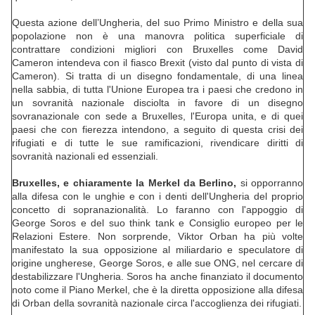
Questa azione dell’Ungheria, del suo Primo Ministro e della sua
popolazione non è una manovra politica superficiale di
contrattare condizioni migliori con Bruxelles come David
Cameron intendeva con il fiasco Brexit (visto dal punto di vista di
Cameron). Si tratta di un disegno fondamentale, di una linea
nella sabbia, di tutta l'Unione Europea tra i paesi che credono in
un sovranità nazionale disciolta in favore di un disegno
sovranazionale con sede a Bruxelles, l'Europa unita, e di quei
paesi che con fierezza intendono, a seguito di questa crisi dei
rifugiati e di tutte le sue ramificazioni, rivendicare diritti di
sovranità nazionali ed essenziali.
Bruxelles, e chiaramente la Merkel da Berlino,
si opporranno
alla difesa con le unghie e con i denti dell'Ungheria del proprio
concetto di sopranazionalità. Lo faranno con l'appoggio di
George Soros e del suo think tank e Consiglio europeo per le
Relazioni Estere. Non sorprende, Viktor Orban ha più volte
manifestato la sua opposizione al miliardario e speculatore di
origine ungherese, George Soros, e alle sue ONG, nel cercare di
destabilizzare l'Ungheria. Soros ha anche finanziato il documento
noto come il Piano Merkel, che è la diretta opposizione alla difesa
di Orban della sovranità nazionale circa l'accoglienza dei rifugiati.