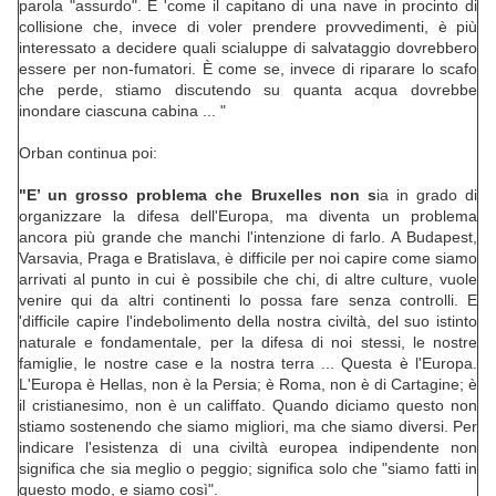
parola "assurdo". E 'come il capitano di una nave in procinto di
collisione che, invece di voler prendere provvedimenti, è più
interessato a decidere quali scialuppe di salvataggio dovrebbero
essere per non-fumatori. È come se, invece di riparare lo scafo
che perde, stiamo discutendo su quanta acqua dovrebbe
inondare ciascuna cabina ... "
Orban continua poi:
"E’ un grosso problema che Bruxelles non s
ia in grado di
organizzare la difesa dell'Europa, ma diventa un problema
ancora più grande che manchi l'intenzione di farlo. A Budapest,
Varsavia, Praga e Bratislava, è difficile per noi capire come siamo
arrivati al punto in cui è possibile che chi, di altre culture, vuole
venire qui da altri continenti lo possa fare senza controlli. E
'difficile capire l'indebolimento della nostra civiltà, del suo istinto
naturale e fondamentale, per la difesa di noi stessi, le nostre
famiglie, le nostre case e la nostra terra ... Questa è l'Europa.
L'Europa è Hellas, non è la Persia; è Roma, non è di Cartagine; è
il cristianesimo, non è un califfato. Quando diciamo questo non
stiamo sostenendo che siamo migliori, ma che siamo diversi. Per
indicare l'esistenza di una civiltà europea indipendente non
significa che sia meglio o peggio; significa solo che "siamo fatti in
questo modo, e siamo così".