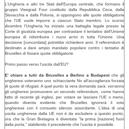
L’Ungheria e altri tre Stati dell'Europa centrale, che formano il
gruppo Visegrad Four costituito dalla Repubblica Ceca, dalla
Slovacchia e dalla Polonia, si oppongono alle quote obbligatorie
che l'UE vuole imporre a ciascun Stato membro. Lo scorso
dicembre l'Ungheria ha iniziato una battaglia legale presso la
Corte di giustizia europea per contrastare il tentativo dell'Unione
europea di ridistribuire i nuovi arrivi in tutta l'Unione. Una
decisione [concordata] potrebbe richiedere anni. Il referendum è
destinato a dare ampio mandato popolare contro i tentativi di
Bruxelles di fissare quote obbligatorie.
Primo passo verso l'uscita dall’EU?
E’ chiaro a tutti da Bruxelles a Berlino a Budapest
che gli
ungheresi voteranno uno schiacciante No all’accoglienza forzata
di quote di rifugiati. A quel punto la vera domanda sarà: vorranno
gli ungheresi promuovere un secondo referendum, come hanno
fatto di recente gli inglesi, per votare se lasciare l'UE o meno,
quando diventa evidente che Bruxelles ignorerà il voto
ungherese con il consueto silenzio assordante. L'idea di una
uscita ungherese dalla UE non è da escludere a questo punto,
ora che la Gran Bretagna è diventata "la prima [nazione] fuori
dalla porta," stabilendo il precedente che l’uscita è possibile.