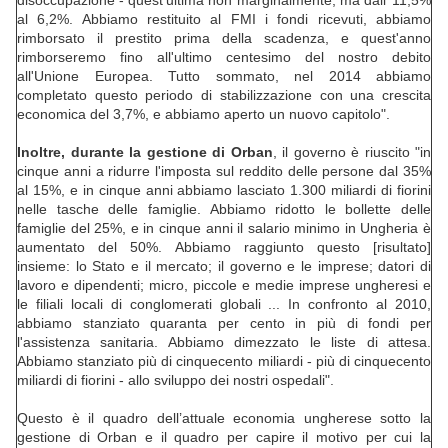
disoccupazione - quest'ultima non marginalmente, ma dall’ 11,5%
al 6,2%. Abbiamo restituito al FMI i fondi ricevuti, abbiamo
rimborsato il prestito prima della scadenza, e quest'anno
rimborseremo fino all'ultimo centesimo del nostro debito
all'Unione Europea. Tutto sommato, nel 2014 abbiamo
completato questo periodo di stabilizzazione con una crescita
economica del 3,7%, e abbiamo aperto un nuovo capitolo".
Inoltre, durante la gestione di Orban
, il governo è riuscito "in
cinque anni a ridurre l'imposta sul reddito delle persone dal 35%
al 15%, e in cinque anni abbiamo lasciato 1.300 miliardi di fiorini
nelle tasche delle famiglie. Abbiamo ridotto le bollette delle
famiglie del 25%, e in cinque anni il salario minimo in Ungheria è
aumentato del 50%. Abbiamo raggiunto questo [risultato]
insieme: lo Stato e il mercato; il governo e le imprese; datori di
lavoro e dipendenti; micro, piccole e medie imprese ungheresi e
le filiali locali di conglomerati globali ... In confronto al 2010,
abbiamo stanziato quaranta per cento in più di fondi per
l'assistenza sanitaria. Abbiamo dimezzato le liste di attesa.
Abbiamo stanziato più di cinquecento miliardi - più di cinquecento
miliardi di fiorini - allo sviluppo dei nostri ospedali".
Questo è il quadro dell’attuale economia ungherese sotto la
gestione di Orban e il quadro per capire il motivo per cui la