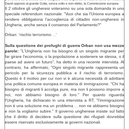
David opposto al grande Golia, senza volto e non-eletto, la Commissione europea.
Il 2 ottobre gli ungheresi voteranno su una sola domanda in uno
speciale referendum nazionale: "Vuoi che sia l'Unione europea a
rendere obbligatoria l’accoglienza di cittadini non-ungheresi in
Ungheria, anche senza il consenso del Parlamento?"
Orban: 'rischio terrorismo ...'
Sulla questione dei profughi di guerra Orban non usa mezze
parole:
"L'Ungheria non ha bisogno di un singolo migrante per
far girare l'economia, o la popolazione a sostenere se stessa, o il
paese ad avere un futuro", ha detto in una recente intervista. Al
contrario, ha affermato, "Ogni singolo migrante rappresenta un
pericolo per la sicurezza pubblica e il rischio di terrorismo.
Questo è il motivo per cui non vi è alcuna necessità di adottare
una politica comune europea in materia di immigrazione. "Chi ha
bisogno di migranti li accolga pure, ma non li possono imporre a
noi, non abbiamo bisogno di loro." Per quanto riguarda
l'Ungheria, ha dichiarato in una intervista a RT, "l’immigrazione
non è una soluzione ma un problema ... non ne abbiamo bisogno
e non la vogliamo subire." Il governo ungherese insiste sul fatto
che il diritto di decidere sulla questione dei rifugiati dovrebbe
essere riservato esclusivamente ai governi nazionali.