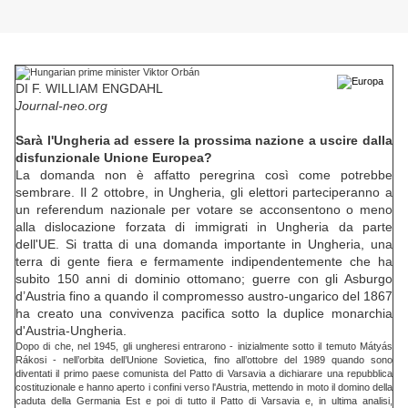
DI F. WILLIAM ENGDAHL
Journal-neo.org
Sarà l'Ungheria ad essere la prossima nazione a uscire dalla
disfunzionale Unione Europea?
La domanda non è affatto peregrina così come potrebbe
sembrare. Il 2 ottobre, in Ungheria, gli elettori parteciperanno a
un referendum nazionale per votare se acconsentono o meno
alla dislocazione forzata di immigrati in Ungheria da parte
dell'UE. Si tratta di una domanda importante in Ungheria, una
terra di gente fiera e fermamente indipendentemente che ha
subito 150 anni di dominio ottomano; guerre con gli Asburgo
d’Austria fino a quando il compromesso austro-ungarico del 1867
ha creato una convivenza pacifica sotto la duplice monarchia
d'Austria-Ungheria.
Dopo di che, nel 1945, gli ungheresi entrarono - inizialmente sotto il temuto Mátyás
Rákosi - nell’orbita dell’Unione Sovietica, fino all’ottobre del 1989 quando sono
diventati il primo paese comunista del Patto di Varsavia a dichiarare una repubblica
costituzionale e hanno aperto i confini verso l'Austria, mettendo in moto il domino della
caduta della Germania Est e poi di tutto il Patto di Varsavia e, in ultima analisi,