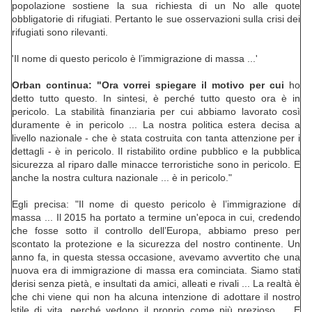
popolazione sostiene la sua richiesta di un No alle quote
obbligatorie di rifugiati. Pertanto le sue osservazioni sulla crisi dei
rifugiati sono rilevanti.
'Il nome di questo pericolo è l’immigrazione di massa ...'
Orban continua: "Ora vorrei spiegare il motivo per cui
ho
detto tutto questo. In sintesi, è perché tutto questo ora è in
pericolo. La stabilità finanziaria per cui abbiamo lavorato così
duramente è in pericolo ... La nostra politica estera decisa a
livello nazionale - che è stata costruita con tanta attenzione per i
dettagli - è in pericolo. Il ristabilito ordine pubblico e la pubblica
sicurezza al riparo dalle minacce terroristiche sono in pericolo. E
anche la nostra cultura nazionale ... è in pericolo."
Egli precisa: "Il nome di questo pericolo è l’immigrazione di
massa ... Il 2015 ha portato a termine un'epoca in cui, credendo
che fosse sotto il controllo dell’Europa, abbiamo preso per
scontato la protezione e la sicurezza del nostro continente. Un
anno fa, in questa stessa occasione, avevamo avvertito che una
nuova era di immigrazione di massa era cominciata. Siamo stati
derisi senza pietà, e insultati da amici, alleati e rivali ... La realtà è
che chi viene qui non ha alcuna intenzione di adottare il nostro
stile di vita, perché vedono il proprio come più prezioso ... E