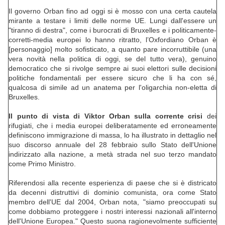
Il governo Orban fino ad oggi si è mosso con una certa cautela
mirante a testare i limiti delle norme UE. Lungi dall'essere un
"tiranno di destra", come i burocrati di Bruxelles e i politicamente-
corretti-media europei lo hanno ritratto, l’Oxfordiano Orban è
[personaggio] molto sofisticato, a quanto pare incorruttibile (una
vera novità nella politica di oggi, se del tutto vera), genuino
democratico che si rivolge sempre ai suoi elettori sulle decisioni
politiche fondamentali per essere sicuro che li ha con sé,
qualcosa di simile ad un anatema per l'oligarchia non-eletta di
Bruxelles.
Il punto di vista di Viktor Orban sulla corrente crisi
dei
rifugiati, che i media europei deliberatamente ed erroneamente
definiscono immigrazione di massa, lo ha illustrato in dettaglio nel
suo discorso annuale del 28 febbraio sullo Stato dell'Unione
indirizzato alla nazione, a metà strada nel suo terzo mandato
come Primo Ministro.
Riferendosi alla recente esperienza di paese che si è districato
da decenni distruttivi di dominio comunista, ora come Stato
membro dell'UE dal 2004, Orban nota, "siamo preoccupati su
come dobbiamo proteggere i nostri interessi nazionali all'interno
dell'Unione Europea." Questo suona ragionevolmente sufficiente