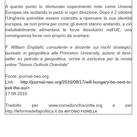
A questo punto lo sfortunato esperimento noto come Unione
Europea sta andando in pezzi in ogni direzione. Dopo il 2 ottobre
l'Ungheria potrebbe essere costretta a ripensare la sua identità
europea, se non prima per come gli eventi stanno andando, e ciò
ineluttabilmente alimenterà le forze dissolutrici nell'UE, una
conseguenza forse non proprio da scartare.
F. William Engdahl, consulente e docente sui rischi strategici,
laureato in geopolitica alla Princeton University, autore di best-
seller su petrolio e geopolitica, scrive in esclusiva per la rivista
online "Nuovo Outlook Orientale”
Fonte: journal-neo.org
Link:
http://journal-neo.org/2016/08/17/will-hungary-be-next-to-
exit-the-eu/>
17.08.2016
Tradotto per www.comedonchisciotte.org e per
http://leformedellapolitica.it da
ANTONIO FIORELLA