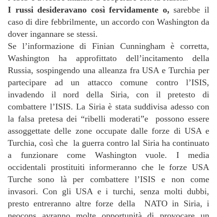
I russi desideravano così fervidamente o,
sarebbe il
caso di dire febbrilmente, un accordo con Washington da
dover ingannare se stessi.
Se l’informazione di Finian Cunningham è corretta,
Washington ha approfittato dell’incitamento della
Russia, sospingendo una alleanza fra USA e Turchia per
partecipare ad un attacco comune contro l’ISIS,
invadendo il nord della Siria, con il pretesto di
combattere l’ISIS. La Siria è stata suddivisa adesso con
la falsa pretesa dei “ribelli moderati”e possono essere
assoggettate delle zone occupate dalle forze di USA e
Turchia, così che la guerra contro lal Siria ha continuato
a funzionare come Washington vuole. I media
occidentali prostituiti informeranno che le forze USA
Turche sono là per combattere l’ISIS e non come
invasori. Con gli USA e i turchi, senza molti dubbi,
presto entreranno altre forze della NATO in Siria, i
neocons avranno molte opportunità di provocare un