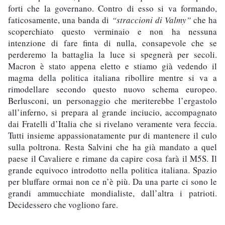
forti che la governano. Contro di esso si va formando, 
faticosamente, una banda di 
“straccioni di Valmy”
 che ha 
scoperchiato questo verminaio e non ha nessuna 
intenzione di fare finta di nulla, consapevole che se 
perderemo la battaglia la luce si spegnerà per secoli. 
Macron è stato appena eletto e stiamo già vedendo il 
magma della politica italiana ribollire mentre si va a 
rimodellare secondo questo nuovo schema europeo. 
Berlusconi, un personaggio che meriterebbe l’ergastolo 
all’inferno, si prepara al grande inciucio, accompagnato 
dai Fratelli d’Italia che si rivelano veramente vera feccia. 
Tutti insieme appassionatamente pur di mantenere il culo 
sulla poltrona. Resta Salvini che ha già mandato a quel 
paese il Cavaliere e rimane da capire cosa farà il M5S. Il 
grande equivoco introdotto nella politica italiana. Spazio 
per bluffare ormai non ce n’è più. Da una parte ci sono le 
grandi ammucchiate mondialiste, dall’altra i patrioti. 
Decidessero che vogliono fare. 