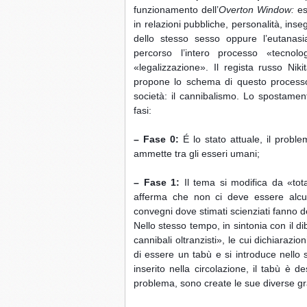
funzionamento dell’
Overton Window:
 es
in relazioni pubbliche, personalità, ins
dello stesso sesso oppure l’eutanas
percorso l’intero processo «tecnolog
«legalizzazione». 
Il regista russo Ni
propone lo schema di questo processo 
società: il cannibalismo. Lo spostamen
fasi:
– Fase 0:
 É lo stato attuale, il probl
ammette tra gli esseri umani;
– Fase 1:
 Il tema si modifica da «tot
afferma che non ci deve essere alcun 
convegni dove stimati scienziati fanno del
Nello stesso tempo, in sintonia con il dib
cannibali oltranzisti», le cui dichiaraz
di essere un tabù e si introduce nello 
inserito nella circolazione, il tabù è de
problema, sono create le sue diverse gr