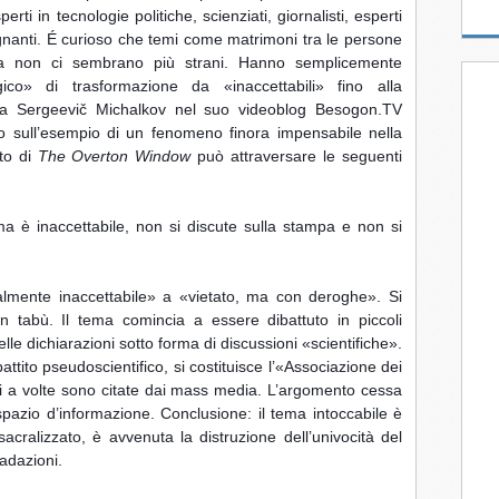
perti in tecnologie politiche, scienziati, giornalisti, esperti 
egnanti. É curioso che temi come matrimoni tra le persone 
ia non ci sembrano più strani. Hanno semplicemente 
ico» di trasformazione da «inaccettabili» fino alla 
kita Sergeevič Michalkov nel suo videoblog Besogon.TV 
sull’esempio di un fenomeno finora impensabile nella 
to di 
The Overton Window
 può attraversare le seguenti 
ema è inaccettabile, non si discute sulla stampa e non si 
almente inaccettabile» a «vietato, ma con deroghe». Si 
tabù. Il tema comincia a essere dibattuto in piccoli 
le dichiarazioni sotto forma di discussioni «scientifiche». 
attito pseudoscientifico, si costituisce l’«Associazione dei 
ioni a volte sono citate dai mass media. L’argomento cessa 
spazio d’informazione. Conclusione: il tema intoccabile è 
sacralizzato, è avvenuta la distruzione dell’univocità del 
adazioni.