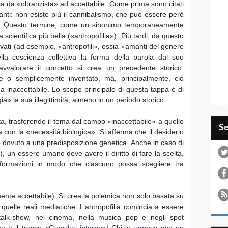
a da «oltranzista» ad accettabile. Come prima sono citati 
ganti: non esiste più il cannibalismo, che può essere però 
». Questo termine, come un sinonimo temporaneamente 
 scientifica più bella («antropofilia»). Più tardi, da questo 
vati (ad esempio, «antropofili», ossia «amanti del genere 
a coscienza collettiva la forma della parola dal suo 
vvalorare il concetto si crea un precedente storico. 
e o semplicemente inventato, ma, principalmente, ciò 
ea inaccettabile. Lo scopo principale di questa tappa è di 
» la sua illegittimità, almeno in un periodo storico.
, trasferendo il tema dal campo «inaccettabile» a quello 
S
 con la «necessità biologica». Si afferma che il desiderio 
dovuto a una predisposizione genetica. Anche in caso di 
, un essere umano deve avere il diritto di fare la scelta. 
formazioni in modo che ciascuno possa scegliere tra 
ente accettabile). Si crea la polemica non solo basata su 
quelle reali mediatiche. L’antropofilia comincia a essere 
 talk-show, nel cinema, nella musica pop e negli spot 
one è il trucco «Guardati intorno»! Chi lo sapeva che un 