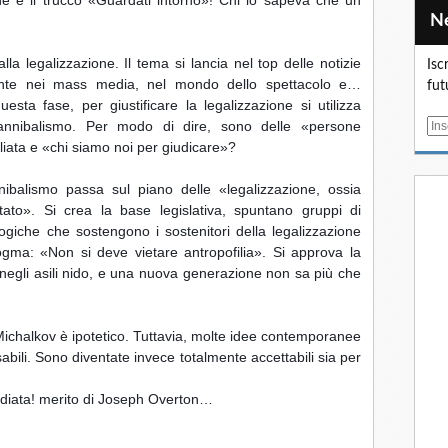
la legalizzazione. Il tema si lancia nel top delle notizie 
Isc
mente nei mass media, nel mondo dello spettacolo e… 
fut
esta fase, per giustificare la legalizzazione si utilizza 
annibalismo. Per modo di dire, sono delle «persone 
E
liata e «chi siamo noi per giudicare»?
m
a
ibalismo passa sul piano delle «legalizzazione, ossia 
i
tato». Si crea la base legislativa, spuntano gruppi di 
l
ogiche che sostengono i sostenitori della legalizzazione 
ma: «Non si deve vietare antropofilia». Si approva la 
 negli asili nido, e una nuova generazione non sa più che 
Michalkov è ipotetico. Tuttavia, molte idee contemporanee 
ili. Sono diventate invece totalmente accettabili sia per 
udiata! merito di Joseph Overton…