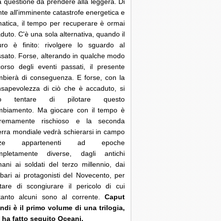
 questione da prendere alla leggera. Di
nte all'imminente catastrofe energetica e
matica, il tempo per recuperare è ormai
duto. C'è una sola alternativa, quando il
uro è finito: rivolgere lo sguardo al
sato. Forse, alterando in qualche modo
corso degli eventi passati, il presente
bierà di conseguenza. E forse, con la
sapevolezza di ciò che è accaduto, si
ò tentare di pilotare questo
mbiamento. Ma giocare con il tempo è
tremamente rischioso e la seconda
rra mondiale vedrà schierarsi in campo
rze appartenenti ad epoche
mpletamente diverse, dagli antichi
ani ai soldati del terzo millennio, dai
bari ai protagonisti del Novecento, per
tare di scongiurare il pericolo di cui
ltanto alcuni sono al corrente.
Caput
di è il primo volume di una trilogia,
 ha fatto seguito Oceani.