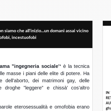
on siamo che all'inizio...un domani assai vicino
ofobi, incestuofobi
iama ”ingegneria sociale’‘
 è la tecnica 
lle masse i piani delle elite di potere. Ha 
e dell’aborto, dei matrimoni gay, delle 
e droghe ”leggere” e chissà’ cos’altro 
IN
R
A
parole eterosessualità e omofobia erano 
gf