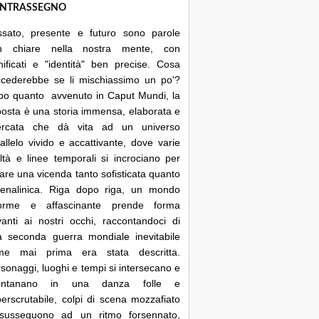
NTRASSEGNO
ssato, presente e futuro sono parole
n chiare nella nostra mente, con
nificati e "identità" ben precise. Cosa
ccederebbe se li mischiassimo un po'?
po quanto avvenuto in Caput Mundi, la
posta è una storia immensa, elaborata e
cercata che dà vita ad un universo
allelo vivido e accattivante, dove varie
ltà e linee temporali si incrociano per
are una vicenda tanto sofisticata quanto
renalinica. Riga dopo riga, un mondo
orme e affascinante prende forma
anti ai nostri occhi, raccontandoci di
a seconda guerra mondiale inevitabile
me mai prima era stata descritta.
sonaggi, luoghi e tempi si intersecano e
lontanano in una danza folle e
erscrutabile, colpi di scena mozzafiato
 susseguono ad un ritmo forsennato,