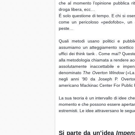
che al momento l’opinione pubblica riti
droga libera, ecc…
É solo questione di tempo. E chi si ose
come un pericoloso «pedofobo», un «
peste…
Quali metodi usano politici e pubblic
assumiamo un atteggiamento scettico ver
uffici dei think tank . Come mai? Quest
alla metodologia chiamata a rendere acce
assolutamente inaccettabile e impens
denominato 
The Overton Window
 («La
negli anni ’90 da Joseph P. Overton(
americano Mackinac Center For Public P
La sua teoria è un intervallo di idee ch
momento e che possono essere apertamen
estremisti. Le idee attraversano le segu
Si parte da un’idea 
Impen