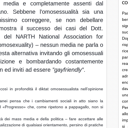
 media e completamente assenti dal 
CO
ano. 
Sebbene l’omosessualità sia una 
Pa
ssimo correggere, se non debellare 
be
sig
stra il successo dei casi del Dott. 
su
e del NARTH National Association for 
Do
mosexuality) – nessun media ne parla o 
ris
ri
a alternativa invitando gli omosessuali 
par
dizione e bombardando costantemente 
rea
n ed inviti ad essere
 ”gayfriendly”
.
cre
ad
en
dav
così in profondità il diktat omosessualista nell’opinione 
un
nei pensa che i cambiamenti sociali in atto siano la 
co
el «Progresso» che, come ripetono a pappagallo, non si 
Per
al
à dei mass media e della politica – fare accettare alle 
imp
alizzazione di qualsiasi orientamento, persino di pratiche 
si