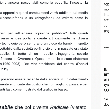
ene ancora inaccettabili come la pedofilia, l’incesto, la 
ag
mo
rà opporsi a questi cambiamenti verrà additato dai media 
int
incestuofobo» o un «drogofobo» da evitare come la 
st
com
pa
isti per influenzare l’opinione pubblica? Tutti quanti 
so le idee politiche create artificialmente nei diversi 
e tecnologie però sembrano un gioco da bambini rispetto 
___
ttabile dalla società perfino ciò che in passato era stato 
abile. Si tratta di un modello d’ingegneria sociale 
 finestra di Overton»). Questo modello è stato elaborato 
1960-2003), l’ex vice-presidente del centro d’analsi 
olicy.
IN
R
e possono essere recepite dalla società in un determinato 
A
te enunciate dai politici che non vogliono passare per 
gf
enti fasi, come mostrato dal grafico in basso:
CO
Se
deg
sabile
 che
 poi diventa 
Radicale
 (vietato, 