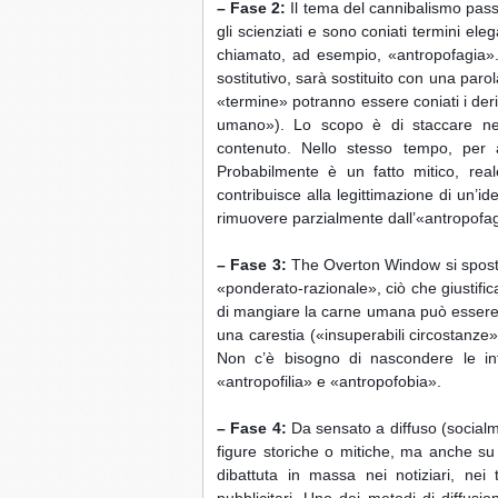
– Fase 2:
 Il tema del cannibalismo pass
gli scienziati e sono coniati termini ele
chiamato, ad esempio, «antropofagia
sostitutivo, sarà sostituito con una parola
«termine» potranno essere coniati i deri
umano»). Lo scopo è di staccare nell
contenuto. Nello stesso tempo, per a
Probabilmente è un fatto mitico, real
contribuisce alla legittimazione di un’id
rimuovere parzialmente dall’«antropofagia
– Fase 3:
 The Overton Window si sposta
«ponderato-razionale», ciò che giustifica
di mangiare la carne umana può essere 
una carestia («insuperabili circostanze»)
Non c’è bisogno di nascondere le in
«antropofilia» e «antropofobia».
– Fase 4:
 Da sensato a diffuso (socialm
figure storiche o mitiche, ma anche su 
dibattuta in massa nei notiziari, nei
pubblicitari. Uno dei metodi di diffusi