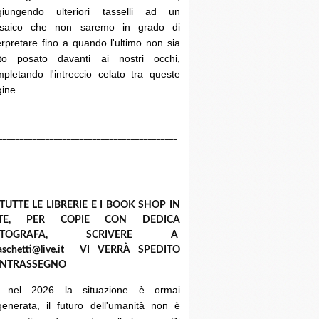
giungendo ulteriori tasselli ad un
saico che non saremo in grado di
erpretare fino a quando l'ultimo non sia
ato posato davanti ai nostri occhi,
pletando l'intreccio celato tra queste
gine
__________________________________________
 TUTTE LE LIBRERIE E I BOOK SHOP IN
ETE, PER COPIE CON DEDICA
UTOGRAFA, SCRIVERE A
raschetti@live.it VI VERRÀ SPEDITO
NTRASSEGNO
 nel 2026 la situazione è ormai
enerata, il futuro dell'umanità non è