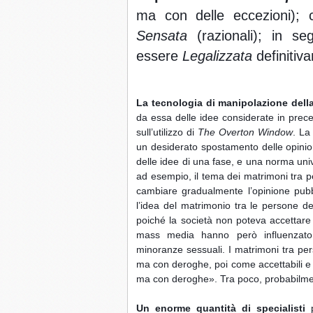
ma con delle eccezioni); 
Sensata
 (razionali); in se
essere 
Legalizzata
 definitiv
La tecnologia di manipolazione dell
da essa delle idee considerate in prece
sull’utilizzo di 
The Overton Window
. La
un desiderato spostamento delle opinioni
delle idee di una fase, e una norma uni
ad esempio, il tema dei matrimoni tra p
cambiare gradualmente l’opinione pubbl
l’idea del matrimonio tra le persone del
poiché la società non poteva accettare 
mass media hanno però influenzato i
minoranze sessuali. I matrimoni tra per
ma con deroghe, poi come accettabili e i
ma con deroghe». Tra poco, probabilmen
Un enorme quantità di specialisti
 