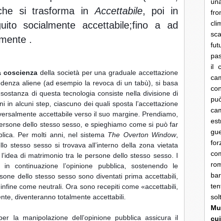
una
che si trasforma in 
Accettabile
, poi in 
fro
cli
guito socialmente accettabile;fino a ad 
sca
amente .
fut
pas
il 
a coscienza
 della società per una graduale accettazione 
cam
denza aliene (ad esempio la revoca di un tabù), si basa 
con
 sostanza di questa tecnologia consiste nella divisione di 
pu
 in alcuni step, ciascuno dei quali sposta l’accettazione 
ca
versalmente accettabile verso il suo margine. Prendiamo, 
es
ersone dello stesso sesso, e spieghiamo come si può far 
gue
ica. Per molti anni, nel sistema 
The Overton Window
, 
fo
lo stesso sesso si trovava all’interno della zona vietata 
co
l’idea di matrimonio tra le persone dello stesso sesso. I 
rom
n continuazione l’opinione pubblica, sostenendo le 
bar
sone dello stesso sesso sono diventati prima accettabili, 
ten
nfine come neutrali. Ora sono recepiti come «accettabili, 
te, diventeranno totalmente accettabili.
so
Mun
per la manipolazione dell’opinione pubblica assicura il 
cui