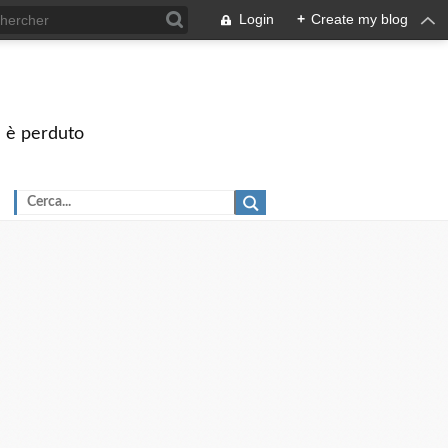
Login
+
Create my blog
on è perduto