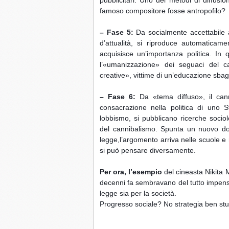
famoso compositore fosse antropofilo?
– Fase 5:
 Da socialmente accettabile al
d’attualità, si riproduce automatica
acquisisce un’importanza politica. In qu
l’«umanizzazione» dei seguaci del c
creative», vittime di un’educazione sbag
– Fase 6:
 Da «tema diffuso», il cann
consacrazione nella politica di uno S
lobbismo, si pubblicano ricerche sociol
del cannibalismo. Spunta un nuovo dog
legge,l’argomento arriva nelle scuole e
si può pensare diversamente.
Per ora, l’esempio
 del cineasta Nikita 
decenni fa sembravano del tutto impensab
legge sia per la società.
Progresso sociale? No strategia ben st