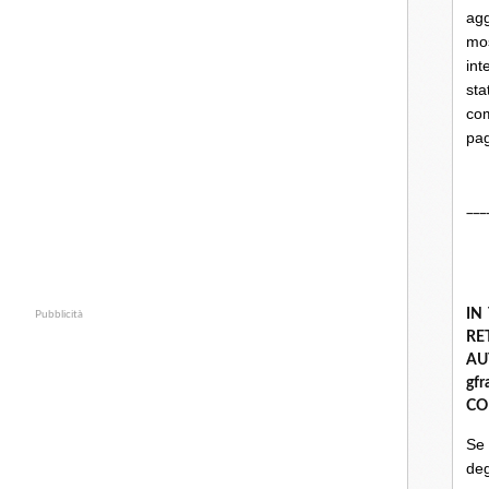
ag
mo
int
st
com
pa
___
IN
Pubblicità
R
A
gf
CO
Se
deg