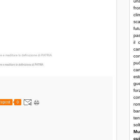
una
fro
cli
sca
fut
pas
il 
cam
con
pu
re e meditare la definizione di PATRIA
ca
es
gue
fo
co
epost
0
rom
bar
ten
so
Mun
cui