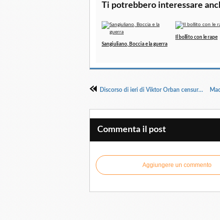
Ti potrebbero interessare anc
Il bollito con le rape
Sangiuliano, Boccia e la guerra
Discorso di ieri di Viktor Orban censurato in tutta Europa
Commenta il post
Aggiungere un commento