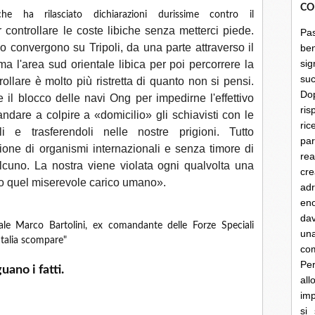
CO
e ha rilasciato dichiarazioni durissime contro il
 controllare le coste libiche senza metterci piede.
Pa
no convergono su Tripoli, da una parte attraverso il
be
sig
ma l'area sud orientale libica per poi percorrere la
su
ollare è molto più ristretta di quanto non si pensi.
Do
il blocco delle navi Ong per impedirne l'effettivo
ris
andare a colpire a «domicilio» gli schiavisti con le
ri
li e trasferendoli nelle nostre prigioni. Tutto
par
one di organismi internazionali e senza timore di
rea
alcuno. La nostra viene violata ogni qualvolta una
cre
lio quel miserevole carico umano».
ad
en
dav
rale Marco Bartolini, ex comandante delle Forze Speciali
un
'Italia scompare"
co
Per
ano i fatti.
al
imp
si