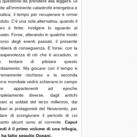
 questione da prendere alla leggera. Di
nte all'imminente catastrofe energetica e
matica, il tempo per recuperare è ormai
duto. C'è una sola alternativa, quando il
uro è finito: rivolgere lo sguardo al
sato. Forse, alterando in qualche modo
corso degli eventi passati, il presente
bierà di conseguenza. E forse, con la
sapevolezza di ciò che è accaduto, si
ò tentare di pilotare questo
mbiamento. Ma giocare con il tempo è
tremamente rischioso e la seconda
rra mondiale vedrà schierarsi in campo
rze appartenenti ad epoche
mpletamente diverse, dagli antichi
ani ai soldati del terzo millennio, dai
bari ai protagonisti del Novecento, per
tare di scongiurare il pericolo di cui
ltanto alcuni sono al corrente.
Caput
di è il primo volume di una trilogia,
 ha fatto seguito Oceani.