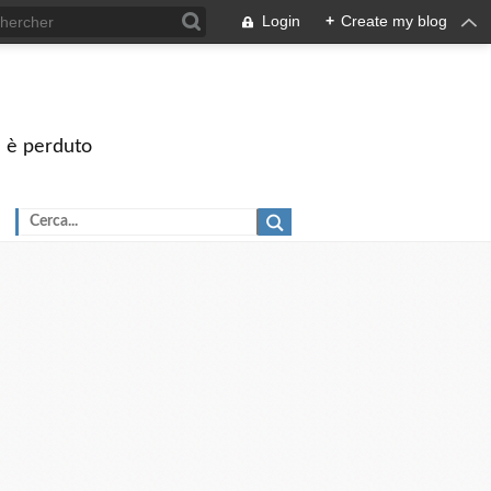
Login
+
Create my blog
on è perduto