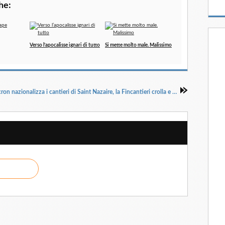
he:
Verso l’apocalisse ignari di tutto
Si mette molto male. Malissimo
Macron nazionalizza i cantieri di Saint Nazaire, la Fincantieri crolla e Gentiloni si gira dall'altra parte