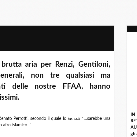
brutta aria per Renzi, Gentiloni,
enerali, non tre qualsiasi ma
nti delle nostre FFAA, hanno
issimi.
IN
Renato Perrotti, secondo il quale lo
ius soli " ...
sarebbe una
R
 afro-islamico..."
A
gf