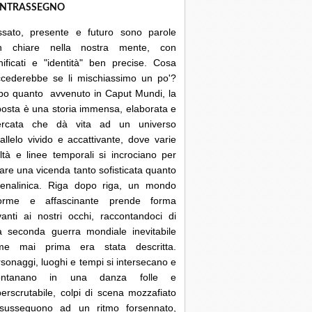
NTRASSEGNO
ssato, presente e futuro sono parole
n chiare nella nostra mente, con
nificati e "identità" ben precise. Cosa
ccederebbe se li mischiassimo un po'?
po quanto avvenuto in Caput Mundi, la
posta è una storia immensa, elaborata e
cercata che dà vita ad un universo
allelo vivido e accattivante, dove varie
ltà e linee temporali si incrociano per
are una vicenda tanto sofisticata quanto
renalinica. Riga dopo riga, un mondo
orme e affascinante prende forma
anti ai nostri occhi, raccontandoci di
a seconda guerra mondiale inevitabile
me mai prima era stata descritta.
sonaggi, luoghi e tempi si intersecano e
lontanano in una danza folle e
erscrutabile, colpi di scena mozzafiato
 susseguono ad un ritmo forsennato,