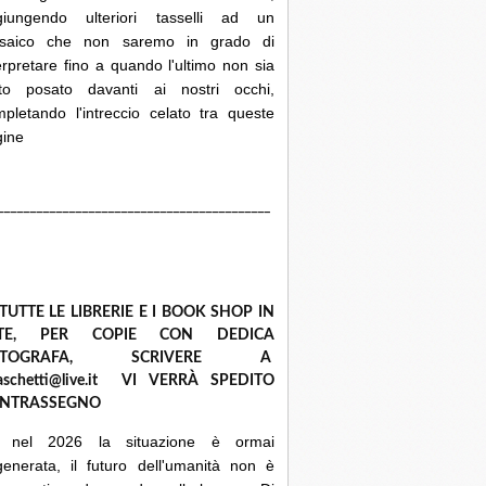
giungendo ulteriori tasselli ad un
saico che non saremo in grado di
erpretare fino a quando l'ultimo non sia
ato posato davanti ai nostri occhi,
pletando l'intreccio celato tra queste
gine
__________________________________________
 TUTTE LE LIBRERIE E I BOOK SHOP IN
ETE, PER COPIE CON DEDICA
UTOGRAFA, SCRIVERE A
raschetti@live.it VI VERRÀ SPEDITO
NTRASSEGNO
 nel 2026 la situazione è ormai
enerata, il futuro dell'umanità non è