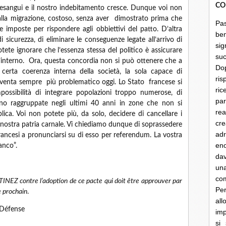
CO
 esangui e il nostro indebitamento cresce. Dunque voi non
 alla migrazione, costoso, senza aver dimostrato prima che
Pa
 imposte per rispondere agli obbiettivi del patto. D’altra
be
 sicurezza, di eliminare le conseguenze legate all’arrivo di
sig
tete ignorare che l’essenza stessa del politico è assicurare
su
ll’interno. Ora, questa concordia non si può ottenere che a
Do
rta coerenza interna della società, la sola capace di
ris
diventa sempre più problematico oggi. Lo Stato francese si
ri
possibilità di integrare popolazioni troppo numerose, di
par
sono raggruppate negli ultimi 40 anni in zone che non si
rea
lica. Voi non potete più, da solo, decidere di cancellare i
cre
lla nostra patria carnale. Vi chiediamo dunque di soprassedere
ad
rancesi a pronunciarsi su di esso per referendum. La vostra
en
anco”.
dav
un
co
INEZ contre l’adoption de ce pacte qui doit être approuver par
Per
 prochain
.
al
 Défense
imp
si