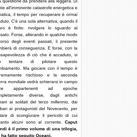
 questione da prendere alla leggera. Di
nte all'imminente catastrofe energetica e
matica, il tempo per recuperare è ormai
duto. C'è una sola alternativa, quando il
uro è finito: rivolgere lo sguardo al
sato. Forse, alterando in qualche modo
corso degli eventi passati, il presente
bierà di conseguenza. E forse, con la
sapevolezza di ciò che è accaduto, si
ò tentare di pilotare questo
mbiamento. Ma giocare con il tempo è
tremamente rischioso e la seconda
rra mondiale vedrà schierarsi in campo
rze appartenenti ad epoche
mpletamente diverse, dagli antichi
ani ai soldati del terzo millennio, dai
bari ai protagonisti del Novecento, per
tare di scongiurare il pericolo di cui
ltanto alcuni sono al corrente.
Caput
di è il primo volume di una trilogia,
 ha fatto seguito Oceani.