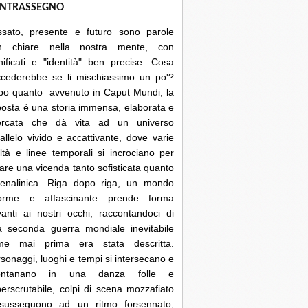
NTRASSEGNO
ssato, presente e futuro sono parole
n chiare nella nostra mente, con
nificati e "identità" ben precise. Cosa
ccederebbe se li mischiassimo un po'?
po quanto avvenuto in Caput Mundi, la
posta è una storia immensa, elaborata e
cercata che dà vita ad un universo
allelo vivido e accattivante, dove varie
ltà e linee temporali si incrociano per
are una vicenda tanto sofisticata quanto
renalinica. Riga dopo riga, un mondo
orme e affascinante prende forma
anti ai nostri occhi, raccontandoci di
a seconda guerra mondiale inevitabile
me mai prima era stata descritta.
sonaggi, luoghi e tempi si intersecano e
lontanano in una danza folle e
erscrutabile, colpi di scena mozzafiato
 susseguono ad un ritmo forsennato,