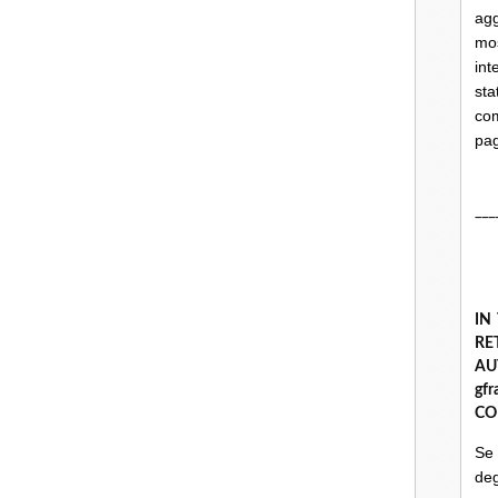
ag
mo
int
st
com
pa
___
IN
R
A
gf
CO
Se
deg