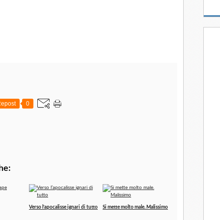
epost
0
he:
Verso l’apocalisse ignari di tutto
Si mette molto male. Malissimo