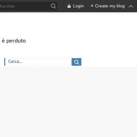
Login
+
Create my blog
on è perduto