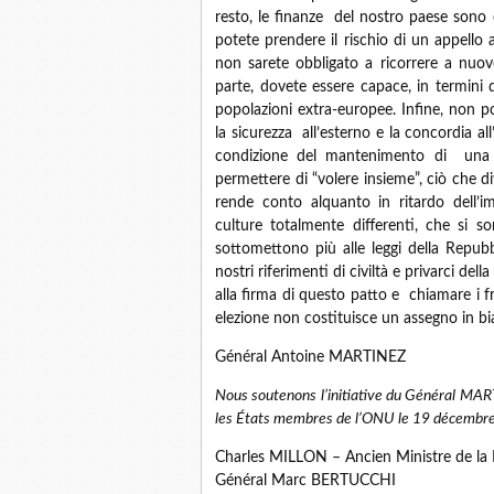
resto, le finanze del nostro paese sono
potete prendere il rischio di un appello
non sarete obbligato a ricorrere a nuove
parte, dovete essere capace, in termini di
popolazioni extra-europee. Infine, non po
la sicurezza all’esterno e la concordia a
condizione del mantenimento di una ce
permettere di “volere insieme”, ciò che 
rende conto alquanto in ritardo dell’im
culture totalmente differenti, che si 
sottomettono più alle leggi della Repubb
nostri riferimenti di civiltà e privarci de
alla firma di questo patto e chiamare i f
elezione non costituisce un assegno in bi
Général Antoine MARTINEZ
Nous soutenons l’initiative du Général MART
les États membres de l’ONU le 19 décembre
Charles MILLON – Ancien Ministre de la
Général Marc BERTUCCHI