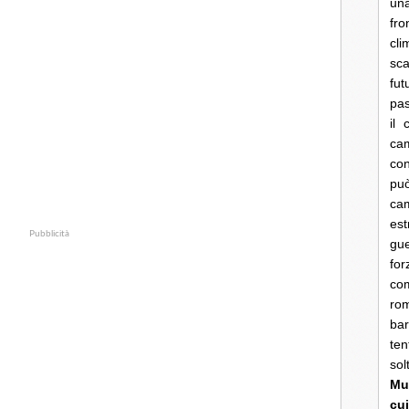
una
fro
cli
sca
fut
pas
il 
cam
con
pu
ca
es
Pubblicità
gue
fo
co
rom
bar
ten
so
Mun
cui