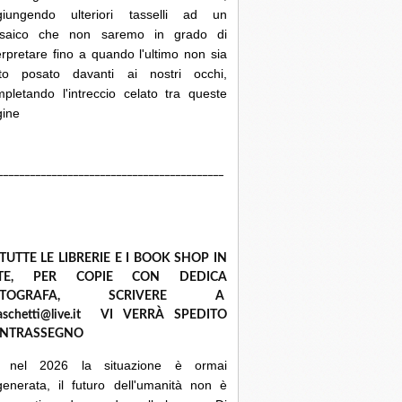
giungendo ulteriori tasselli ad un
saico che non saremo in grado di
erpretare fino a quando l'ultimo non sia
ato posato davanti ai nostri occhi,
pletando l'intreccio celato tra queste
gine
__________________________________________
 TUTTE LE LIBRERIE E I BOOK SHOP IN
ETE, PER COPIE CON DEDICA
UTOGRAFA, SCRIVERE A
raschetti@live.it VI VERRÀ SPEDITO
NTRASSEGNO
 nel 2026 la situazione è ormai
enerata, il futuro dell'umanità non è