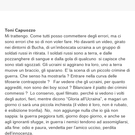
Toni Capuozzo
Mi trattengo. Come tutti posso commettere degli errori, ma ci
sono errori che so di non voler fare. Ho davanti un video, girato
nei dintorni di Bucha, di un’imboscata ucraina a un gruppo di
soldati russi in ritirata. I soldati russi sono a terra, e dalle
pozzanghere di sangue e dalla gola di qualcuno si capisce che
sono stati sgozzati. Gli ucraini si aggirano tra loro, uno a terra
muove un braccio, gli sparano. E’ la scena di un piccolo crimine di
guerra. Che senso ha mostrarla ? Entrare nella curva delle
tifoserie contrapposte ? Far vedere che gli ucraini, per quanto
aggrediti, non sono dei boy scout ? Bilanciare il piatto dei crimini
commessi ? Lo conservo, quel filmato. perché si vedono i volti
degli autori, fieri, mentre dicono “Gloria all’Ucraina”, e magari un
giorno ci sarà una piccola inchiesta (il video è loro, non è rubato,
è esibizione tronfia). No, non aggiunge nulla che io già non
sappia: la guerra peggiora tutti, giorno dopo giorno, e anche se
agli ignoranti sfugge, in guerra i nemici tendono ad assomigliarsi,
alla fine: odio e paura, vendetta per l’amico ucciso, perdita
dell’innocenza.