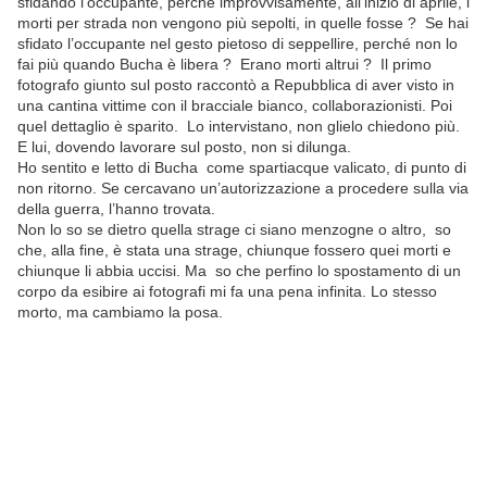
sfidando l’occupante, perché improvvisamente, all’inizio di aprile, i
morti per strada non vengono più sepolti, in quelle fosse ? Se hai
sfidato l’occupante nel gesto pietoso di seppellire, perché non lo
fai più quando Bucha è libera ? Erano morti altrui ? Il primo
fotografo giunto sul posto raccontò a Repubblica di aver visto in
una cantina vittime con il bracciale bianco, collaborazionisti. Poi
quel dettaglio è sparito. Lo intervistano, non glielo chiedono più.
E lui, dovendo lavorare sul posto, non si dilunga.
Ho sentito e letto di Bucha come spartiacque valicato, di punto di
non ritorno. Se cercavano un’autorizzazione a procedere sulla via
della guerra, l’hanno trovata.
Non lo so se dietro quella strage ci siano menzogne o altro, so
che, alla fine, è stata una strage, chiunque fossero quei morti e
chiunque li abbia uccisi. Ma so che perfino lo spostamento di un
corpo da esibire ai fotografi mi fa una pena infinita. Lo stesso
morto, ma cambiamo la posa.