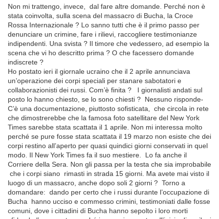
Non mi trattengo, invece, dal fare altre domande. Perché non è
stata coinvolta, sulla scena del massacro di Bucha, la Croce
Rossa Internazionale ? Lo sanno tutti che è il primo passo per
denunciare un crimine, fare i rilievi, raccogliere testimonianze
indipendenti. Una svista ? Il timore che vedessero, ad esempio la
scena che vi ho descritto prima ? O che facessero domande
indiscrete ?
Ho postato ieri il giornale ucraino che il 2 aprile annunciava
un’operazione dei corpi speciali per stanare sabotatori e
collaborazionisti dei russi. Com’è finita ? I giornalisti andati sul
posto lo hanno chiesto, se lo sono chiesti ? Nessuno risponde-
C’è una documentazione, piuttosto sofisticata, che circola in rete
che dimostrerebbe che la famosa foto satellitare del New York
Times sarebbe stata scattata il 1 aprile. Non mi interessa molto
perché se pure fosse stata scattata il 19 marzo non esiste che dei
corpi restino all’aperto per quasi quindici giorni conservati in quel
modo. Il New York Times fa il suo mestiere. Lo fa anche il
Corriere della Sera. Non gli passa per la testa che sia improbabile
che i corpi siano rimasti in strada 15 giorni. Ma avete mai visto il
luogo di un massacro, anche dopo soli 2 giorni ? Torno a
domandare: dando per certo che i russi durante l’occupazione di
Bucha hanno ucciso e commesso crimini, testimoniati dalle fosse
comuni, dove i cittadini di Bucha hanno sepolto i loro morti