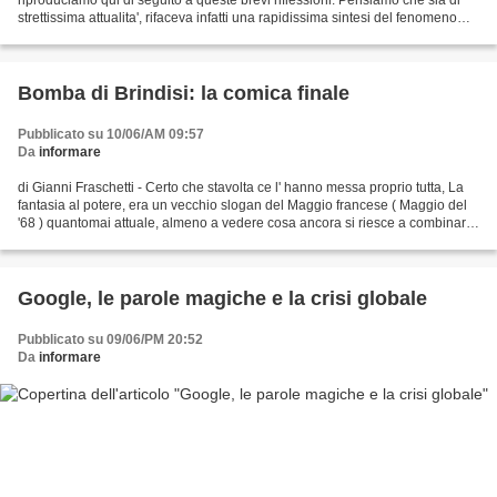
strettissima attualita', rifaceva infatti una rapidissima sintesi del fenomeno
terrorismo in Italia, dalle...
Bomba di Brindisi: la comica finale
Pubblicato su 10/06/AM 09:57
Da
informare
di Gianni Fraschetti - Certo che stavolta ce l' hanno messa proprio tutta, La
fantasia al potere, era un vecchio slogan del Maggio francese ( Maggio del
'68 ) quantomai attuale, almeno a vedere cosa ancora si riesce a combinare.
Dunque abbiamo un colpevole...
Google, le parole magiche e la crisi globale
Pubblicato su 09/06/PM 20:52
Da
informare