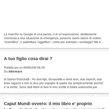
Le ricerche su Google di una parola, o di un’espressione, strettamente
connessa a una situazione di emergenza, possono avere valore di ordine
“scientifico”, o addirittura “oggettivo”, come per esempio i sondaggi? Ma noi
sappiamo che un sondaggio non ha...
A tuo figlio cosa dirai ?
Pubblicato su 09/06/AM 08:28
Da
informare
di Gianni Fraschetti - Ho due figli, diciassette e venti anni, due maschi, due
bravi ragazzi e non lo dico per orgoglio di padre ma semplicemente perche'
e' la verita'. Sono stati liberi di fare le loro scelte in totale autonomia per
quanto riguardava...
Caput Mundi ovvero: il mio libro e' proprio