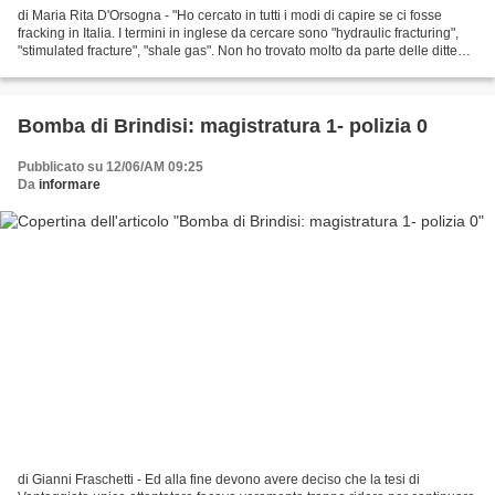
di Maria Rita D'Orsogna - "Ho cercato in tutti i modi di capire se ci fosse
fracking in Italia. I termini in inglese da cercare sono "hydraulic fracturing",
"stimulated fracture", "shale gas". Non ho trovato molto da parte delle ditte
petrolifere, in...
Bomba di Brindisi: magistratura 1- polizia 0
Pubblicato su 12/06/AM 09:25
Da
informare
di Gianni Fraschetti - Ed alla fine devono avere deciso che la tesi di