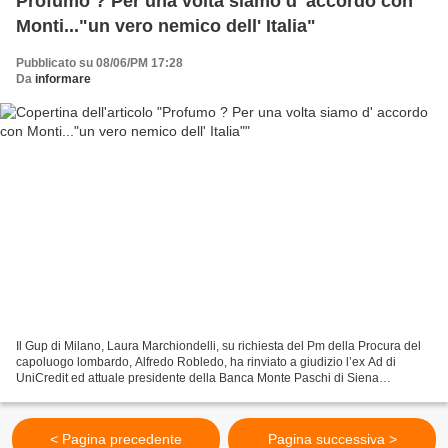
Profumo ? Per una volta siamo d' accordo con
Monti..."un vero nemico dell' Italia"
Pubblicato su 08/06/PM 17:28
Da
informare
Il Gup di Milano, Laura Marchiondelli, su richiesta del Pm della Procura del
capoluogo lombardo, Alfredo Robledo, ha rinviato a giudizio l’ex Ad di
UniCredit ed attuale presidente della Banca Monte Paschi di Siena
Alessandro Profumo, nell’ambito dell’operazione...
< Pagina precedente
Pagina successiva >