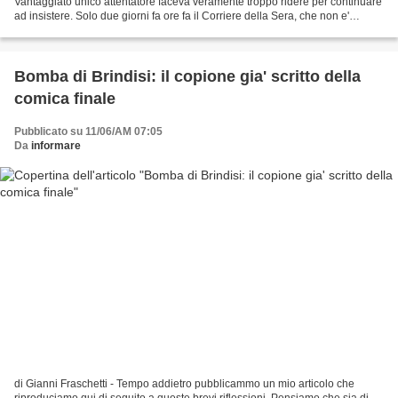
Vantaggiato unico attentatore faceva veramente troppo ridere per continuare
ad insistere. Solo due giorni fa ore fa il Corriere della Sera, che non e'
esattamente L' eco del trullo,...
Bomba di Brindisi: il copione gia' scritto della
comica finale
Pubblicato su 11/06/AM 07:05
Da
informare
di Gianni Fraschetti - Tempo addietro pubblicammo un mio articolo che
riproduciamo qui di seguito a queste brevi riflessioni. Pensiamo che sia di