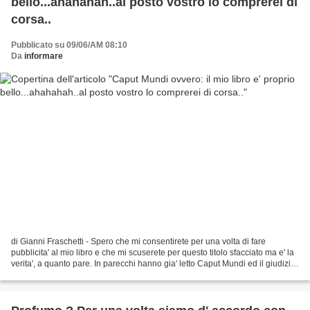
bello...ahahahah..al posto vostro lo comprerei di
corsa..
Pubblicato su 09/06/AM 08:10
Da
informare
di Gianni Fraschetti - Spero che mi consentirete per una volta di fare
pubblicita' al mio libro e che mi scuserete per questo titolo sfacciato ma e' la
verita', a quanto pare. In parecchi hanno gia' letto Caput Mundi ed il giudizio
fino ad ora e' unanaime,...