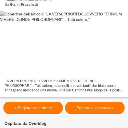
Pubblicato su 24/09/AM 10:36
Da
Gianni Fraschetti
LA VERA PRIORITA'...OVVERO "PRIMUM VIVERE DEINDE
PHILOSOPHARI"... Tutti coloro, colonnelli e poveri fanti, che blaterano e
annaspano invocando una nuova unità del Centrodestra, luogo della politica
ormai scomparso dalle mappe ammesso che ci sia mai stato,...
< Pagina precedente
Pagina successiva >
Ospitato da Overblog