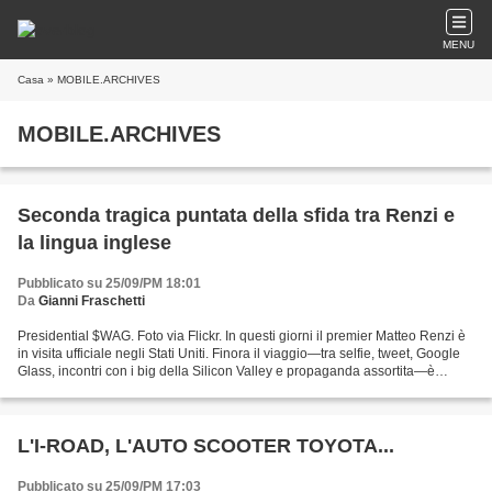
MENU
Casa
» MOBILE.ARCHIVES
MOBILE.ARCHIVES
Seconda tragica puntata della sfida tra Renzi e
la lingua inglese
Pubblicato su 25/09/PM 18:01
Da
Gianni Fraschetti
Presidential $WAG. Foto via Flickr. In questi giorni il premier Matteo Renzi è
in visita ufficiale negli Stati Uniti. Finora il viaggio—tra selfie, tweet, Google
Glass, incontri con i big della Silicon Valley e propaganda assortita—è
andato abbastanza...
L'I-ROAD, L'AUTO SCOOTER TOYOTA...
Pubblicato su 25/09/PM 17:03