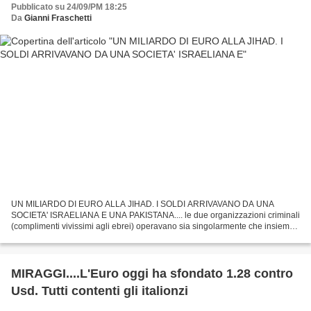
Pubblicato su 24/09/PM 18:25
Da
Gianni Fraschetti
UN MILIARDO DI EURO ALLA JIHAD. I SOLDI ARRIVAVANO DA UNA
SOCIETA' ISRAELIANA E UNA PAKISTANA.... le due organizzazioni criminali
(complimenti vivissimi agli ebrei) operavano sia singolarmente che insieme.
Acquistavano senza pagare l’Iva, esclusa in questo...
MIRAGGI....L'Euro oggi ha sfondato 1.28 contro
Usd. Tutti contenti gli italionzi