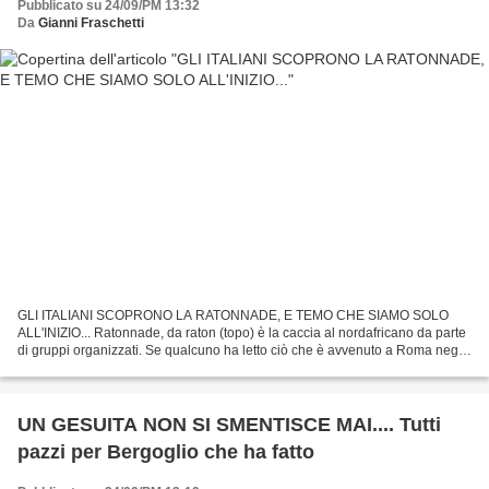
Pubblicato su 24/09/PM 13:32
Da
Gianni Fraschetti
GLI ITALIANI SCOPRONO LA RATONNADE, E TEMO CHE SIAMO SOLO
ALL'INIZIO... Ratonnade, da raton (topo) è la caccia al nordafricano da parte
di gruppi organizzati. Se qualcuno ha letto ciò che è avvenuto a Roma negli
ultimi giorni non può che dedurre che abbiamo...
UN GESUITA NON SI SMENTISCE MAI.... Tutti
pazzi per Bergoglio che ha fatto