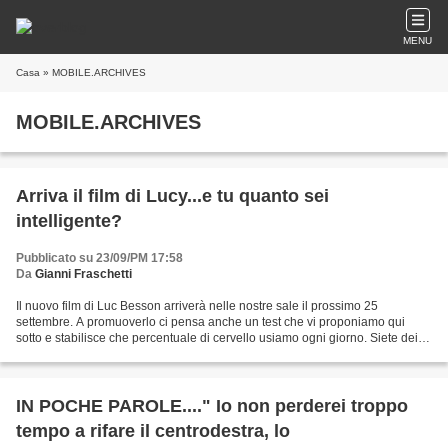
MENU
Casa
» MOBILE.ARCHIVES
MOBILE.ARCHIVES
Arriva il film di Lucy...e tu quanto sei
intelligente?
Pubblicato su 23/09/PM 17:58
Da
Gianni Fraschetti
Il nuovo film di Luc Besson arriverà nelle nostre sale il prossimo 25
settembre. A promuoverlo ci pensa anche un test che vi proponiamo qui
sotto e stabilisce che percentuale di cervello usiamo ogni giorno. Siete dei
geni, delle scimmie o delle rane?...
IN POCHE PAROLE...." Io non perderei troppo
tempo a rifare il centrodestra, lo