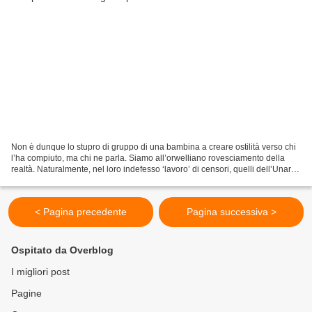
Non è dunque lo stupro di gruppo di una bambina a creare ostilità verso chi
l’ha compiuto, ma chi ne parla. Siamo all’orwelliano rovesciamento della
realtà. Naturalmente, nel loro indefesso ‘lavoro’ di censori, quelli dell’Unar –
che pure sono lautamente...
< Pagina precedente
Pagina successiva >
Ospitato da Overblog
I migliori post
Pagine