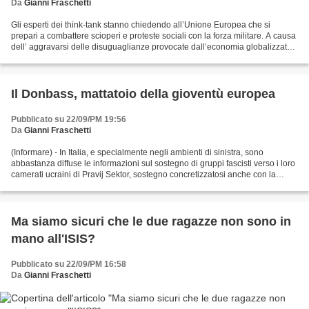
Da
Gianni Fraschetti
Gli esperti dei think-tank stanno chiedendo all’Unione Europea che si
prepari a combattere scioperi e proteste sociali con la forza militare. A causa
dell’ aggravarsi delle disuguaglianze provocate dall’economia globalizzata
e dai crescenti conflitti...
Il Donbass, mattatoio della gioventù europea
Pubblicato su 22/09/PM 19:56
Da
Gianni Fraschetti
(Informare) - In Italia, e specialmente negli ambienti di sinistra, sono
abbastanza diffuse le informazioni sul sostegno di gruppi fascisti verso i loro
camerati ucraini di Pravij Sektor, sostegno concretizzatosi anche con la
presenza di combattenti nelle...
Ma siamo sicuri che le due ragazze non sono in
mano all'ISIS?
Pubblicato su 22/09/PM 16:58
Da
Gianni Fraschetti