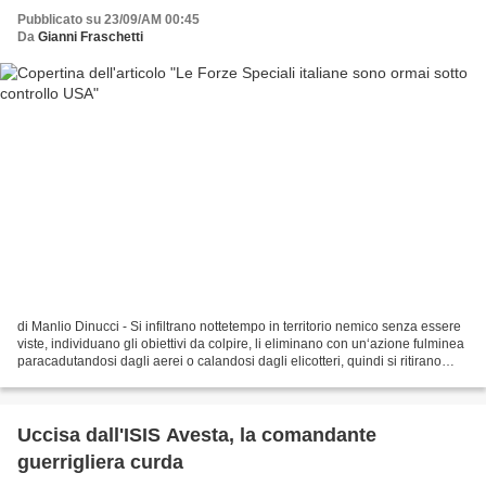
Pubblicato su 23/09/AM 00:45
Da
Gianni Fraschetti
di Manlio Dinucci - Si infiltrano nottetempo in territorio nemico senza essere
viste, individuano gli obiettivi da colpire, li eliminano con un‘azione fulminea
paracadutandosi dagli aerei o calandosi dagli elicotteri, quindi si ritirano
senza lasciare...
Uccisa dall'ISIS Avesta, la comandante
guerrigliera curda