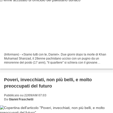
(Informare) - «Siamo tutti con te, Daniel». Due giorni dopo la morte di Khan
Muhamad Shanzad, il 28enne pachistano ucciso con un pugno da un
minorenne del posto (17 anni), "il quartiere" si schiera con il giovane
accusato di omicidio preterintenzionale....
Poveri, invecchiati, non più belli, e molto
preoccupati del futuro
Pubblicato su 22/09/AM 07:03
Da
Gianni Fraschetti