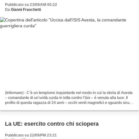
Pubblicato su 23/09/AM 00:22
Da
Gianni Fraschetti
(Informare) - C’è un tempismo inquietante nel modo in cui la storia di Avesta
– comandante di un’unità curda in lotta contro l’Isis – è venuta alla luce. Il
profilo di questa ragazza di 24 anni – occhi verdi magnetici e sguardo sicuro
– è al centro di...
La UE: esercito contro chi sciopera
Pubblicato su 22/09/PM 23:21