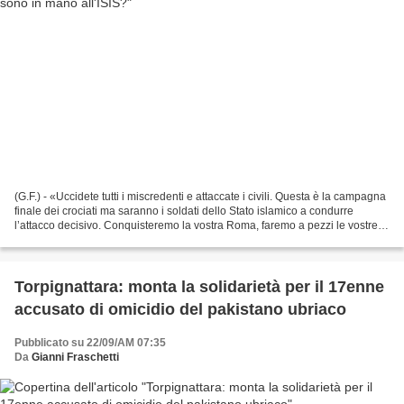
(G.F.) - «Uccidete tutti i miscredenti e attaccate i civili. Questa è la campagna
finale dei crociati ma saranno i soldati dello Stato islamico a condurre
l’attacco decisivo. Conquisteremo la vostra Roma, faremo a pezzi le vostre
croci, ridurremo in schiavitù...
Torpignattara: monta la solidarietà per il 17enne
accusato di omicidio del pakistano ubriaco
Pubblicato su 22/09/AM 07:35
Da
Gianni Fraschetti