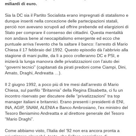
miliardi di euro.
Sia la DC sia il Partito Socialista erano impregnati di statalismo e
dunque inseriti nella concezione delle partecipazioni statali,
perciò non avevano scrupoli ad offrire prebende ed elargizioni di
Stato per comprare il consenso dei cittadini. Questa mentalità
non andava bene al neocapitalismo emergente ed ecco che
puntuale arriva l’evento che fa saltare il banco: l’arresto di Mario
Chiesa il 17 febbraio del 1992. Questo episodio dà l’abbrivio alla
stagione di mani pulite, da lì a poco crolleranno DC e PSI, e
inizierà la lunga manovra delle privatizzazioni con l’aiuto dei
“governi tecnici” (capitanati da pirati predoni come Ciampi, Dini,
Amato, Draghi, Andreatta …).
Il 2 giugno 1992, a poco più di tre mesi dall’arresto di Mario
Chiesa, sul panfilo “Britannia” della Regina Elisabetta, ci fu un
incontro riservato per discutere delle “privatizzazioni” tra top
manager italiani e britannici. Erano presenti i presidenti di ENI,
INA, AGIP, SNAM, ALENIA e Banco Ambrosiano, l’ex ministro del
Tesoro Beniamino Andreatta e al direttore generale del Tesoro
“Mario Draghi”.
Come abbiamo visto, l’Italia del ’92 non era ancora pronta a