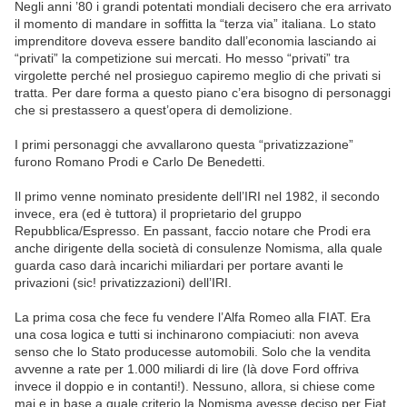
Negli anni ’80 i grandi potentati mondiali decisero che era arrivato
il momento di mandare in soffitta la “terza via” italiana. Lo stato
imprenditore doveva essere bandito dall’economia lasciando ai
“privati” la competizione sui mercati. Ho messo “privati” tra
virgolette perché nel prosieguo capiremo meglio di che privati si
tratta. Per dare forma a questo piano c’era bisogno di personaggi
che si prestassero a quest’opera di demolizione.
I primi personaggi che avvallarono questa “privatizzazione”
furono Romano Prodi e Carlo De Benedetti.
Il primo venne nominato presidente dell’IRI nel 1982, il secondo
invece, era (ed è tuttora) il proprietario del gruppo
Repubblica/Espresso. En passant, faccio notare che Prodi era
anche dirigente della società di consulenze Nomisma, alla quale
guarda caso darà incarichi miliardari per portare avanti le
privazioni (sic! privatizzazioni) dell’IRI.
La prima cosa che fece fu vendere l’Alfa Romeo alla FIAT. Era
una cosa logica e tutti si inchinarono compiaciuti: non aveva
senso che lo Stato producesse automobili. Solo che la vendita
avvenne a rate per 1.000 miliardi di lire (là dove Ford offriva
invece il doppio e in contanti!). Nessuno, allora, si chiese come
mai e in base a quale criterio la Nomisma avesse deciso per Fiat.