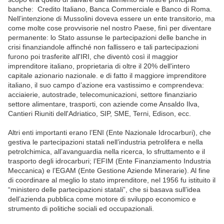
banche: Credito Italiano, Banca Commerciale e Banco di Roma.
Nell’intenzione di Mussolini doveva essere un ente transitorio, ma
come molte cose provvisorie nel nostro Paese, finì per diventare
permanente: lo Stato assunse le partecipazioni delle banche in
crisi finanziandole affinché non fallissero e tali partecipazioni
furono poi trasferite all'IRI, che diventò così il maggior
imprenditore italiano, proprietaria di oltre il 20% dell'intero
capitale azionario nazionale. e di fatto il maggiore imprenditore
italiano, il suo campo d’azione era vastissimo e comprendeva:
acciaierie, autostrade, telecomunicazioni, settore finanziario
settore alimentare, trasporti, con aziende come Ansaldo Ilva,
Cantieri Riuniti dell'Adriatico, SIP, SME, Terni, Edison, ecc.
Altri enti importanti erano l’ENI (Ente Nazionale Idrocarburi), che
gestiva le partecipazioni statali nell’industria petrolifera e nella
petrolchimica, all’avanguardia nella ricerca, lo sfruttamento e il
trasporto degli idrocarburi; l’EFIM (Ente Finanziamento Industria
Meccanica) e l’EGAM (Ente Gestione Aziende Minerarie). Al fine
di coordinare al meglio lo stato imprenditore, nel 1956 fu istituito il
“ministero delle partecipazioni statali”, che si basava sull’idea
dell’azienda pubblica come motore di sviluppo economico e
strumento di politiche sociali ed occupazionali.