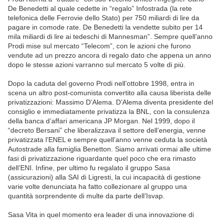
De Benedetti al quale cedette in “regalo” Infostrada (la rete
telefonica delle Ferrovie dello Stato) per 750 miliardi di lire da
pagare in comode rate. De Benedetti la vendette subito per 14
mila miliardi di lire ai tedeschi di Mannesman”. Sempre quell’anno
Prodi mise sul mercato “Telecom”, con le azioni che furono
vendute ad un prezzo ancora di regalo dato che appena un anno
dopo le stesse azioni varranno sul mercato 5 volte di più.
Dopo la caduta del governo Prodi nell’ottobre 1998, entra in
scena un altro post-comunista convertito alla causa liberista delle
privatizzazioni: Massimo D’Alema. D’Alema diventa presidente del
consiglio e immediatamente privatizza la BNL, con la consulenza
della banca d’affari americana JP Morgan. Nel 1999, dopo il
“decreto Bersani” che liberalizzava il settore dell’energia, venne
privatizzata l’ENEL e sempre quell’anno venne ceduta la società
Autostrade alla famiglia Benetton. Siamo arrivati ormai alle ultime
fasi di privatizzazione riguardante quel poco che era rimasto
dell’ENI. Infine, per ultimo fu regalato il gruppo Sasa
(assicurazioni) alla SAI di Ligresti, la cui incapacità di gestione
varie volte denunciata ha fatto collezionare al gruppo una
quantità sorprendente di multe da parte dell’Isvap.
Sasa Vita in quel momento era leader di una innovazione di