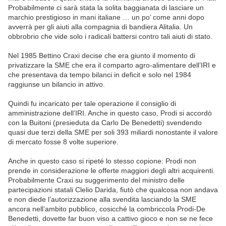
Probabilmente ci sarà stata la solita baggianata di lasciare un
marchio prestigioso in mani italiane … un po’ come anni dopo
avverrà per gli aiuti alla compagnia di bandiera Alitalia. Un
obbrobrio che vide solo i radicali battersi contro tali aiuti di stato.
Nel 1985 Bettino Craxi decise che era giunto il momento di
privatizzare la SME che era il comparto agro-alimentare dell’IRI e
che presentava da tempo bilanci in deficit e solo nel 1984
raggiunse un bilancio in attivo.
Quindi fu incaricato per tale operazione il consiglio di
amministrazione dell’IRI. Anche in questo caso, Prodi si accordò
con la Buitoni (presieduta da Carlo De Benedetti) svendendo
quasi due terzi della SME per soli 393 miliardi nonostante il valore
di mercato fosse 8 volte superiore.
Anche in questo caso si ripeté lo stesso copione: Prodi non
prende in considerazione le offerte maggiori degli altri acquirenti.
Probabilmente Craxi su suggerimento del ministro delle
partecipazioni statali Clelio Darida, fiutò che qualcosa non andava
e non diede l’autorizzazione alla svendita lasciando la SME
ancora nell’ambito pubblico, cosicché la combriccola Prodi-De
Benedetti, dovette far buon viso a cattivo gioco e non se ne fece