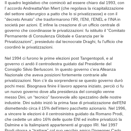
Il quadro legislativo che cominciò ad essere chiaro dal 1993, con
l’ accordo Andreatta/Van Miert (che regolava la ricapitalizzazione
del settore siderurgico a patto che lo si privatizzasse) e con il
“decreto Amato” che trasformarono l’IRI, l’ENI, l’ENEL e l’INA in
società per azioni. E infine la creazione di un ufficio centrale di
governo che coordinasse le privatizzazioni: fu istituito il “Comitato
Permanente di Consulenza Globale e Garanzia per le
Privatizzazioni”, presieduto dal tecnocrate Draghi, fu l’ufficio che
coordinò le privatizzazioni.
Nel 1994 ci furono le prime elezioni post Tangentopoli, e al
governo ci andò il centrodestra guidato dal Presidente del
Consiglio Silvio Berlusconi. In questo governo c’era Alleanza
Nazionale che aveva posizioni fortemente contrarie alle
privatizzazioni. Non c’è da sorprendersi se questo governo durò
pochi mesi. Bisognava finire il lavoro appena iniziato, perciò ci fu
un nuovo governo dove alla presidenza del consiglio venne
messo Dini, un “tecnico” favorevole allo spezzatino delle nostre
industrie. Dini subito iniziò la prima fase di privatizzazione dell’ENI
dismettendo circa il 15% dell’intero pacchetto azionario. Nel 1996,
a vincere le elezioni è il centrosinistra guidato da Romano Prodi,
che cedette un altro 16% delle quote ENI ed inoltre privatizzò la
Dalmine e la Italimpianti appartenenti al gruppo IRI. Nel 1997
Prodi ritorna a “trattare” col suo vecchio amico l’Ingegner Carlo