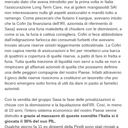
mercato dato che aveva introdotto per la prima volta in Italia
l’assicurazione Long Term Care; ma al golem mangiasoldi SAI
non interessavano nulla gli aspetti assicurativi e mandò tutto a
ramengo. Come pescecani che fiutano il sangue, avevano intuito
che la Cofiri (la finanziaria dell’IRI, azionista di riferimento di
Sasa) aveva una furia maledetta di chiudere con le dismissioni, e
come si sa, la furia è cattiva consigliera. Cofiri si fece abbindolare
dall’indignazione farlocca dei consumati furbetti che avevano
trovato alcune riserve sinistri leggermente sottostimate. La Cofiri
non capiva niente di assicurazioni e finì per rimetterci una barca
di quattrini a copertura di quelle riserve, a patto di fare in fretta e
furia. Tutta quella iniezione di liquidità non servì a nulla se non a
rimpinzare gli affamati azionisti di quella che possiamo definire
una delle peggiori compagnie del nostro Paese. Infatti attraverso
il gioco delle riserve riuscirono a costituirsi un tesoretto che poi
fecero emergere sotto forma di utili da dare in pasto ai famelici
azionisti.
Con la vendita del gruppo Sasa la fase delle privatizzazioni si
chiuse con la dismissione e la liquidazione dell’IRI. Così, in meno
di 10 anni, l’intero sistema economico del nostro Paese venne
distrutto
e grazie al massacro di queste svendite l’Italia si è
giocata il 36% del suo PIL.
Qualche giorno fa 11 ex dirigenti della Pirelli sono stati rinviati a