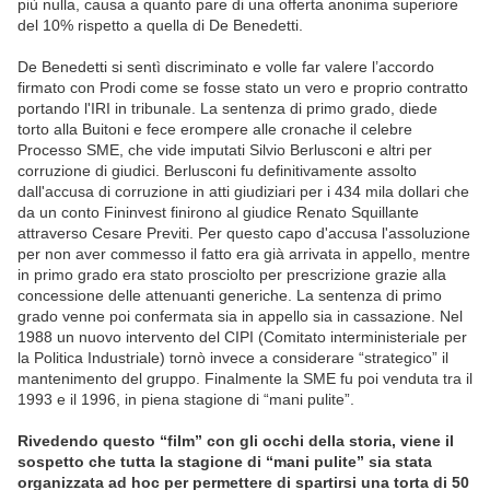
più nulla, causa a quanto pare di una offerta anonima superiore
del 10% rispetto a quella di De Benedetti.
De Benedetti si sentì discriminato e volle far valere l’accordo
firmato con Prodi come se fosse stato un vero e proprio contratto
portando l'IRI in tribunale. La sentenza di primo grado, diede
torto alla Buitoni e fece erompere alle cronache il celebre
Processo SME, che vide imputati Silvio Berlusconi e altri per
corruzione di giudici. Berlusconi fu definitivamente assolto
dall'accusa di corruzione in atti giudiziari per i 434 mila dollari che
da un conto Fininvest finirono al giudice Renato Squillante
attraverso Cesare Previti. Per questo capo d'accusa l'assoluzione
per non aver commesso il fatto era già arrivata in appello, mentre
in primo grado era stato prosciolto per prescrizione grazie alla
concessione delle attenuanti generiche. La sentenza di primo
grado venne poi confermata sia in appello sia in cassazione. Nel
1988 un nuovo intervento del CIPI (Comitato interministeriale per
la Politica Industriale) tornò invece a considerare “strategico” il
mantenimento del gruppo. Finalmente la SME fu poi venduta tra il
1993 e il 1996, in piena stagione di “mani pulite”.
Rivedendo questo “film” con gli occhi della storia, viene il
sospetto che tutta la stagione di “mani pulite” sia stata
organizzata ad hoc per permettere di spartirsi una torta di 50