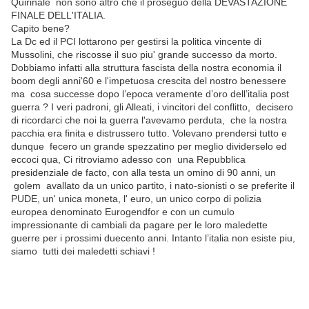
Quirinale non sono altro che il proseguo della DEVASTAZIONE
FINALE DELL'ITALIA.
Capito bene?
La Dc ed il PCI lottarono per gestirsi la politica vincente di
Mussolini, che riscosse il suo piu' grande successo da morto.
Dobbiamo infatti alla struttura fascista della nostra economia il
boom degli anni'60 e l'impetuosa crescita del nostro benessere
ma cosa successe dopo l’epoca veramente d’oro dell’italia post
guerra ? I veri padroni, gli Alleati, i vincitori del conflitto, decisero
di ricordarci che noi la guerra l'avevamo perduta, che la nostra
pacchia era finita e distrussero tutto. Volevano prendersi tutto e
dunque fecero un grande spezzatino per meglio dividerselo ed
eccoci qua, Ci ritroviamo adesso con una Repubblica
presidenziale de facto, con alla testa un omino di 90 anni, un
golem avallato da un unico partito, i nato-sionisti o se preferite il
PUDE, un' unica moneta, l' euro, un unico corpo di polizia
europea denominato Eurogendfor e con un cumulo
impressionante di cambiali da pagare per le loro maledette
guerre per i prossimi duecento anni. Intanto l’italia non esiste piu,
siamo tutti dei maledetti schiavi !