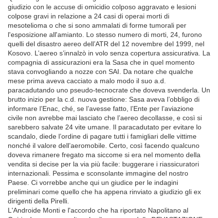
giudizio con le accuse di omicidio colposo aggravato e lesioni
colpose gravi in relazione a 24 casi di operai morti di
mesotelioma o che si sono ammalati di forme tumorali per
l'esposizione all'amianto. Lo stesso numero di morti, 24, furono
quelli del disastro aereo dell’ATR del 12 novembre del 1999, nel
Kosovo. L’aereo s’innalzò in volo senza copertura assicurativa. La
compagnia di assicurazioni era la Sasa che in quel momento
stava convogliando a nozze con SAI. Da notare che qualche
mese prima aveva cacciato a malo modo il suo a.d.
paracadutando uno pseudo-tecnocrate che doveva svenderla. Un
brutto inizio per la c.d. nuova gestione: Sasa aveva l’obbligo di
informare l’Enac, ché, se l’avesse fatto, l’Ente per l’aviazione
civile non avrebbe mai lasciato che l’aereo decollasse, e così si
sarebbero salvate 24 vite umane. Il paracadutato per evitare lo
scandalo, diede l’ordine di pagare tutti i famigliari delle vittime
nonché il valore dell’aeromobile. Certo, così facendo qualcuno
doveva rimanere fregato ma siccome si era nel momento della
vendita si decise per la via più facile: buggerare i riassicuratori
internazionali. Pessima e sconsolante immagine del nostro
Paese. Ci vorrebbe anche qui un giudice per le indagini
preliminari come quello che ha appena rinviato a giudizio gli ex
dirigenti della Pirelli.
L'Androide Monti e l'accordo che ha riportato Napolitano al