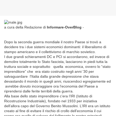
a cura della Redazione di
Informare-OverBlog
-
Dopo la seconda guerra mondiale il nostro Paese si trovò a
decidere tra i due sistemi economici dominanti: il liberalismo di
stampo americano e il collettivismo di marchio sovietico.
I due grandi schieramenti DC e PCI si accordarono, ed invece di
demolire totalmente lo Stato fascista, lasciarono in piedi tutta la
truttura sociale e soprattutto quella economica, ovvero lo “stato
imprenditore” che era stato costruito negli anni '30 per
salvaguardare l'Italia dalla grande depressione che stava
devastando il mondo in quegli anni, riuscendoci egregiamente ed
avrebbe dovuto incoraggiare ora l’economia del Paese a
riprendersi dalle ferite terribili della guerra.
Alla base dello stato imprenditore c’era l’IRI (Istituto di
Ricostruzione Industriale), fondato nel 1933 per iniziativa
dell’allora capo del Governo Benito Mussolini. L’IRI era un istituto
creato al fine di evitare il rischio di crollo dell’economia il cui
scopo era quello di salvare dal fallimento le nostre principali