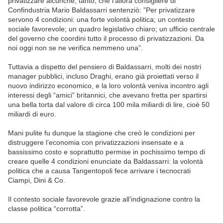
privatizzare alcunché, tanto, che l’allora consigliere di
Confindustria Mario Baldassarri sentenziò: ”Per privatizzare
servono 4 condizioni: una forte volontà politica; un contesto
sociale favorevole; un quadro legislativo chiaro; un ufficio centrale
del governo che coordini tutto il processo di privatizzazioni. Da
noi oggi non se ne verifica nemmeno una”.
Tuttavia a dispetto del pensiero di Baldassarri, molti dei nostri
manager pubblici, incluso Draghi, erano già proiettati verso il
nuovo indirizzo economico, e la loro volontà veniva incontro agli
interessi degli “amici” britannici, che avevano fretta per spartirsi
una bella torta dal valore di circa 100 mila miliardi di lire, cioè 50
miliardi di euro.
Mani pulite fu dunque la stagione che creò le condizioni per
distruggere l’economia con privatizzazioni insensate e a
bassissimo costo e soprattutto permise in pochissimo tempo di
creare quelle 4 condizioni enunciate da Baldassarri: la volontà
politica che a causa Tangentopoli fece arrivare i tecnocrati
Ciampi, Dini & Co.
Il contesto sociale favorevole grazie all’indignazione contro la
classe politica “corrotta”.