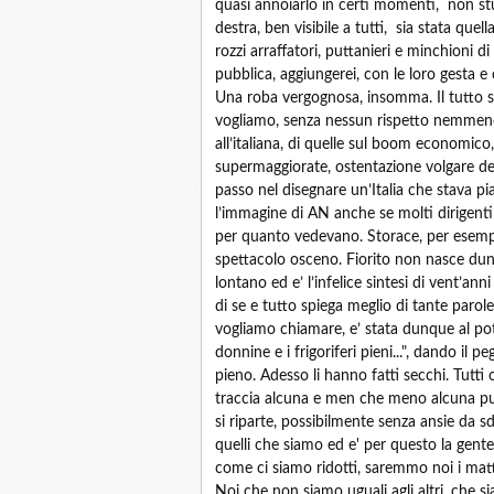
quasi annoiarlo in certi momenti, non stu
destra, ben visibile a tutti, sia stata que
rozzi arraffatori, puttanieri e minchioni d
pubblica, aggiungerei, con le loro gesta e
Una roba vergognosa, insomma. Il tutto se
vogliamo, senza nessun rispetto nemmeno
all’italiana, di quelle sul boom economico
supermaggiorate, ostentazione volgare del
passo nel disegnare un’Italia che stava 
l’immagine di AN anche se molti dirigenti
per quanto vedevano. Storace, per esempi
spettacolo osceno. Fiorito non nasce dun
lontano ed e’ l’infelice sintesi di vent’a
di se e tutto spiega meglio di tante parol
vogliamo chiamare, e’ stata dunque al poter
donnine e i frigoriferi pieni...", dando il 
pieno. Adesso li hanno fatti secchi. Tutti o
traccia alcuna e men che meno alcuna pun
si riparte, possibilmente senza ansie da
quelli che siamo ed e' per questo la gente
come ci siamo ridotti, saremmo noi i matt
Noi che non siamo uguali agli altri, che sia