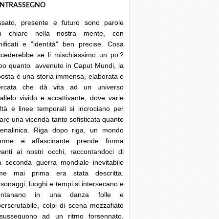
NTRASSEGNO
ssato, presente e futuro sono parole
n chiare nella nostra mente, con
nificati e "identità" ben precise. Cosa
ccederebbe se li mischiassimo un po'?
po quanto avvenuto in Caput Mundi, la
posta è una storia immensa, elaborata e
cercata che dà vita ad un universo
allelo vivido e accattivante, dove varie
ltà e linee temporali si incrociano per
are una vicenda tanto sofisticata quanto
renalinica. Riga dopo riga, un mondo
orme e affascinante prende forma
anti ai nostri occhi, raccontandoci di
a seconda guerra mondiale inevitabile
me mai prima era stata descritta.
sonaggi, luoghi e tempi si intersecano e
lontanano in una danza folle e
erscrutabile, colpi di scena mozzafiato
 susseguono ad un ritmo forsennato,