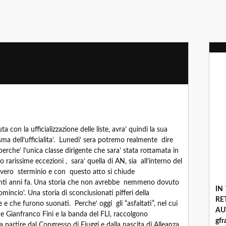
 con la ufficializzazione delle liste, avra’ quindi la sua
sma dell’ufficialita’. Lunedi’ sera potremo realmente dire
, perche’ l’unica classe dirigente che sara’ stata rottamata in
 rarissime eccezioni , sara’ quella di AN, sia all’interno del
n vero sterminio e con questo atto si chiude
enti anni fa. Una storia che non avrebbe nemmeno dovuto
IN
incio'. Una storia di sconclusionati pifferi della
R
e che furono suonati. Perche’ oggi gli “asfaltati”, nel cui
A
e Gianfranco Fini e la banda del FLI, raccolgono
gf
artire dal Congresso di Fiuggi e dalla nascita di Alleanza