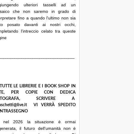
giungendo ulteriori tasselli ad un
saico che non saremo in grado di
erpretare fino a quando l'ultimo non sia
ato posato davanti ai nostri occhi,
pletando l'intreccio celato tra queste
gine
__________________________________________
 TUTTE LE LIBRERIE E I BOOK SHOP IN
ETE, PER COPIE CON DEDICA
UTOGRAFA, SCRIVERE A
raschetti@live.it VI VERRÀ SPEDITO
NTRASSEGNO
 nel 2026 la situazione è ormai
enerata, il futuro dell'umanità non è