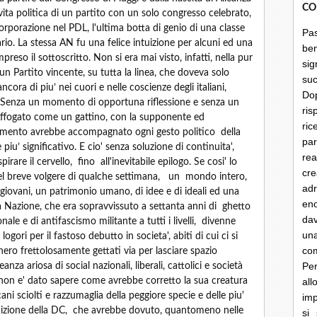
CO
vita politica di un partito con un solo congresso celebrato,
orporazione nel PDL, l'ultima botta di genio di una classe
Pa
rio. La stessa AN fu una felice intuizione per alcuni ed una
be
mpreso il sottoscritto. Non si era mai visto, infatti, nella pur
sig
 un Partito vincente, su tutta la linea, che doveva solo
su
ncora di piu’ nei cuori e nelle coscienze degli italiani,
Do
a. Senza un momento di opportuna riflessione e senza un
ris
 Affogato come un gattino, con la supponente ed
ri
omento avrebbe accompagnato ogni gesto politico della
par
piu’ significativo. E cio' senza soluzione di continuita',
rea
rare il cervello, fino all'inevitabile epilogo. Se cosi' lo
cre
l breve volgere di qualche settimana, un mondo intero,
ad
iovani, un patrimonio umano, di idee e di ideali ed una
en
lla Nazione, che era sopravvissuto a settanta anni di ghetto
dav
onale e di antifascismo militante a tutti i livelli, divenne
un
ori per il fastoso debutto in societa', abiti di cui ci si
co
ero frettolosamente gettati via per lasciare spazio
Per
eanza ariosa di social nazionali, liberali, cattolici e società
i non e' dato sapere come avrebbe corretto la sua creatura
al
ani sciolti e razzumaglia della peggiore specie e delle piu'
imp
edizione della DC, che avrebbe dovuto, quantomeno nelle
si