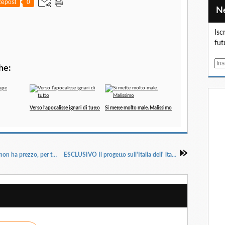
epost
0
Isc
fut
E
he:
m
a
i
l
Verso l’apocalisse ignari di tutto
Si mette molto male. Malissimo
Contanti e carte di credito: il controllo sociale non ha prezzo, per tutto il resto c'e' mastercard
ESCLUSIVO Il progetto sull'Italia dell' italian desk della CIA