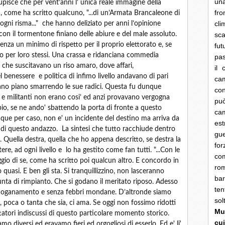
una
pisce che per vent’anni l’ unica reale immagine della
fro
lla, come ha scritto qualcuno, "...di un’Armata Brancaleone di
cli
i ogni risma..." che hanno deliziato per anni l’opinione
 con il tormentone finiano delle abiure e del male assoluto.
sca
nza un minimo di rispetto per il proprio elettorato e, se
fut
 per loro stessi. Una crassa e ridanciana commedia
pas
, che suscitavano un riso amaro, dove affari,
il 
 benessere e politica di infimo livello andavano di pari
cam
piano piano smarrendo le sue radici. Questa fu dunque
con
 e militanti non erano cosi’ ed anzi provavano vergogna
pu
o, se ne ando' sbattendo la porta di fronte a questo
ca
que per caso, non e' un incidente del destino ma arriva da
es
nni di questo andazzo. La sintesi che tutto racchiude dentro
gue
e. Quella destra, quella che ho appena descritto, se destra la
fo
e, ad ogni livello e lo ha gestito come fan tutti. "...Con le
co
peggio di se, come ha scritto poi qualcun altro. E concordo in
rom
 quasi. E ben gli sta. Si tranquillizzino, non lasceranno
bar
ta di rimpianto. Che si godano il meritato riposo. Adesso
ten
 sdoganamento e senza febbri mondane. D’altronde siamo
so
, poca o tanta che sia, ci ama. Se oggi non fossimo ridotti
Mun
atori indiscussi di questo particolare momento storico.
cui
mo diversi ed eravamo fieri ed orgogliosi di esserlo. Ed e' li'