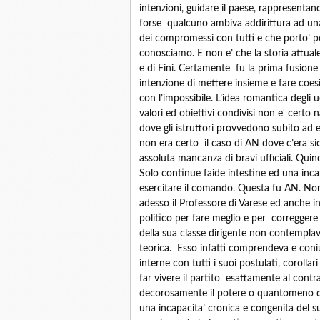
intenzioni, guidare il paese, rappresentan
forse qualcuno ambiva addirittura ad una 
dei compromessi con tutti e che porto’ po
conosciamo. E non e’ che la storia attuale
e di Fini. Certamente fu la prima fusione
intenzione di mettere insieme e fare coesiste
con l’impossibile. L’idea romantica degli u
valori ed obiettivi condivisi non e' certo 
dove gli istruttori provvedono subito ad e
non era certo il caso di AN dove c’era 
assoluta mancanza di bravi ufficiali. Qui
Solo continue faide intestine ed una inc
esercitare il comando. Questa fu AN. Nono
adesso il Professore di Varese ed anche i
politico per fare meglio e per correggere
della sua classe dirigente non contempla
teorica. Esso infatti comprendeva e coniug
interne con tutti i suoi postulati, corolla
far vivere il partito esattamente al contr
decorosamente il potere o quantomeno d
una incapacita’ cronica e congenita del s