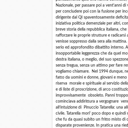
Nazionale, per passare poi a vent'anni di 
per concludere poi con la fusione per inc
dirigente dal QI spaventosamente deficita
iniziativa politica demenziale per altri, co
breve storia della repubblica italiana, che
rafforzare le proprie strutture e radicarsi a
venisse soppresso dalla sera alla mattin
serio ed approfondito dibattito interno.
insopportabile leggerezza che da quel m
destra italiana, o meglio, del suo spezzone 
senza tregua, senza un attimo per fare respi
vogliamo chiamare. Nel 1994 dunque, ne
fatto da uomini e donne, giovani e meno g
riserva morale e spirituale al servizio de
e di liste di proscrizione, di arco costituzi
improvvisamente obsoleto. Panni troppo log
cominciava addirittura a vergognare venn
all’intuizione di Pinuccio Tatarella: una all
civile. Tatarella mori' poco dopo e quind
che fu da quasi subito un fritto misto di c
disparate provenienze. In pratica una ri