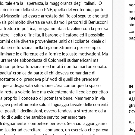
do, tale era la speranza, la maggioranza degli italiani. O
ag
riedizione dello stesso PNF, quello del ventennio, quello
mo
i Mussolini ad essere arrestato dal Re col seguito che tutti
int
 sia poi molto diversa se valutiamo i percorsi di Berlusconi
st
 a freddo in politica, programmata a tavolino con la precisa
com
re il colto e l'inclita, il barone e il cafone ed il possibile
pa
omini dalle diverse provenienze uniti dal collante ideale di
nata ieri e funziona, nella Legione Straniera per esempio.
liminare le differenze ed a fornire le giuste motivazioni. Ma
___
sicuramente abbondanza di Colonnelli sudamericani ma
ndi non poteva funzionare ed infatti non ha mai funzionato.
apacita’ cronica da parte di chi doveva comandare di
stante cio’ prendeva piu’ voti di quelli che prendera’
n quella disgraziata situazione c’era comunque lo spazio
IN
 la rotta a volerlo fare ma evidentemente il codice genetico
R
va proprio il concetto di poter fare bene. Nemmeno in via
A
ava perfettamente solo il linguaggio triviale delle correnti
gf
ri e possibili declinazioni, ovvero tendeva a strutturare ed a
CO
ario di quello che sarebbe servito per esercitare
Se
i degnamente competere per esso. Se a cio’ aggiungiamo
deg
uo Leader ad esercitare il comando, un esercizio che pareva