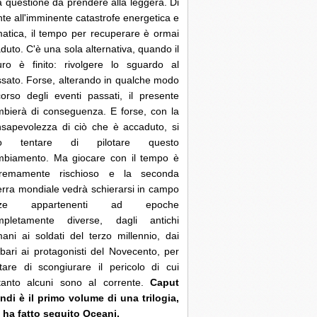
 questione da prendere alla leggera. Di
nte all'imminente catastrofe energetica e
matica, il tempo per recuperare è ormai
duto. C'è una sola alternativa, quando il
uro è finito: rivolgere lo sguardo al
sato. Forse, alterando in qualche modo
corso degli eventi passati, il presente
bierà di conseguenza. E forse, con la
sapevolezza di ciò che è accaduto, si
ò tentare di pilotare questo
mbiamento. Ma giocare con il tempo è
tremamente rischioso e la seconda
rra mondiale vedrà schierarsi in campo
rze appartenenti ad epoche
mpletamente diverse, dagli antichi
ani ai soldati del terzo millennio, dai
bari ai protagonisti del Novecento, per
tare di scongiurare il pericolo di cui
ltanto alcuni sono al corrente.
Caput
di è il primo volume di una trilogia,
 ha fatto seguito Oceani.