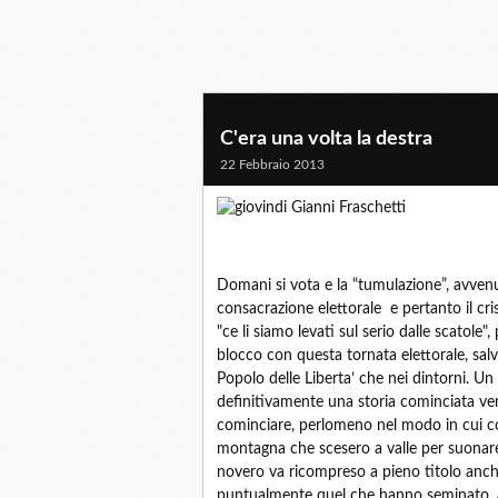
C'era una volta la destra
22 Febbraio 2013
di Gianni Fraschetti
Domani si vota e la “tumulazione”, avvenuta
consacrazione elettorale e pertanto il cri
"ce li siamo levati sul serio dalle scatole"
blocco con questa tornata elettorale, salvo
Popolo delle Liberta’ che nei dintorni. U
definitivamente una storia cominciata v
cominciare, perlomeno nel modo in cui com
montagna che scesero a valle per suonare 
novero va ricompreso a pieno titolo anch
puntualmente quel che hanno seminato, a p