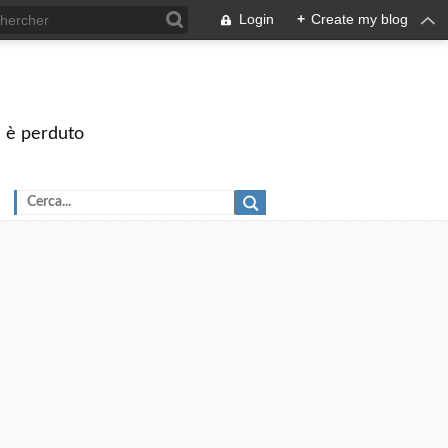
Login
+
Create my blog
on è perduto