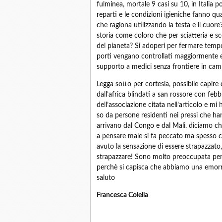
fulminea, mortale 9 casi su 10, in Italia po
reparti e le condizioni igieniche fanno qua
che ragiona utilizzando la testa e il cuore
storia come coloro che per sciatteria e sc
del pianeta? Si adoperi per fermare temp
porti vengano controllati maggiormente e p
supporto a medici senza frontiere in camp
Legga sotto per cortesia, possibile capir
dall’africa blindati a san rossore con feb
dell’associazione citata nell’articolo e mi
so da persone residenti nei pressi che ha
arrivano dal Congo e dal Mali. diciamo 
a pensare male si fa peccato ma spesso ci s
avuto la sensazione di essere strapazzato,
strapazzare! Sono molto preoccupata per 
perchè si capisca che abbiamo una emorra
saluto
Francesca Colella