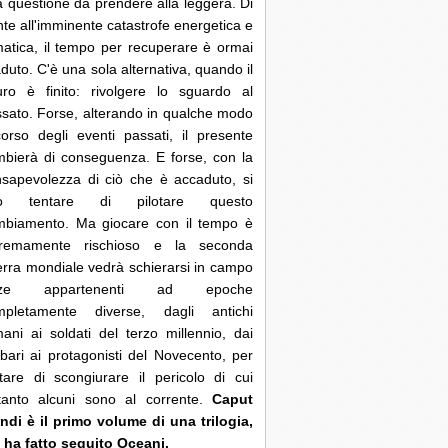
 questione da prendere alla leggera. Di
nte all'imminente catastrofe energetica e
matica, il tempo per recuperare è ormai
duto. C'è una sola alternativa, quando il
uro è finito: rivolgere lo sguardo al
sato. Forse, alterando in qualche modo
corso degli eventi passati, il presente
bierà di conseguenza. E forse, con la
sapevolezza di ciò che è accaduto, si
ò tentare di pilotare questo
mbiamento. Ma giocare con il tempo è
tremamente rischioso e la seconda
rra mondiale vedrà schierarsi in campo
rze appartenenti ad epoche
mpletamente diverse, dagli antichi
ani ai soldati del terzo millennio, dai
bari ai protagonisti del Novecento, per
tare di scongiurare il pericolo di cui
ltanto alcuni sono al corrente.
Caput
di è il primo volume di una trilogia,
 ha fatto seguito Oceani.