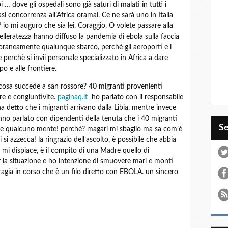
i … dove gli ospedali sono già saturi di malati in tutti i
si concorrenza all’Africa oramai. Ce ne sarà uno in Italia
? io mi auguro che sia lei. Coraggio. O volete passare alla
elleratezza hanno diffuso la pandemia di ebola sulla faccia
oraneamente qualunque sbarco, perchè gli aeroporti e i
erchè si invii personale specializzato in Africa a dare
o e alle frontiere.
e cosa succede a san rossore? 40 migranti provenienti
bre e congiuntivite.
paginaq.it
ho parlato con il responsabile
 ha detto che i migranti arrivano dalla Libia, mentre invece
nno parlato con dipendenti della tenuta che i 40 migranti
S
che qualcuno mente! perchè? magari mi sbaglio ma sa com’è
i azzecca! la ringrazio dell’ascolto, è possibile che abbia
 mi dispiace, è il compito di una Madre quello di
la situazione e ho intenzione di smuovere mari e monti
gia in corso che è un filo diretto con EBOLA. un sincero