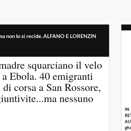
te ma non lo si recide. ALFANO E LORENZIN
madre squarciano il velo
 a Ebola. 40 emigranti
i di corsa a San Rossore,
iuntivite...ma nessuno
IN
R
A
gf