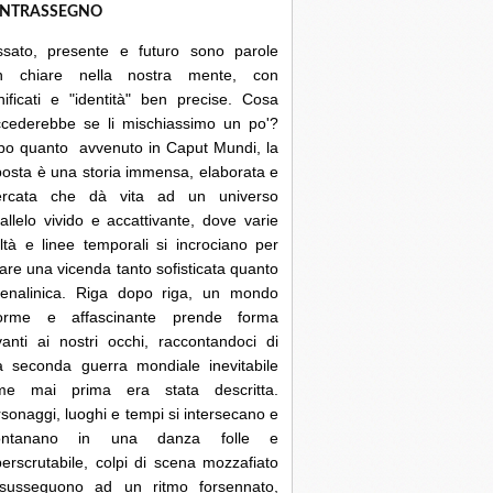
NTRASSEGNO
ssato, presente e futuro sono parole
n chiare nella nostra mente, con
nificati e "identità" ben precise. Cosa
ccederebbe se li mischiassimo un po'?
po quanto avvenuto in Caput Mundi, la
posta è una storia immensa, elaborata e
cercata che dà vita ad un universo
allelo vivido e accattivante, dove varie
ltà e linee temporali si incrociano per
are una vicenda tanto sofisticata quanto
renalinica. Riga dopo riga, un mondo
orme e affascinante prende forma
anti ai nostri occhi, raccontandoci di
a seconda guerra mondiale inevitabile
me mai prima era stata descritta.
sonaggi, luoghi e tempi si intersecano e
lontanano in una danza folle e
erscrutabile, colpi di scena mozzafiato
 susseguono ad un ritmo forsennato,