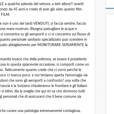
qualche azienda del settore, a beh allora!!! avanti
ndo da 45 anni e credo di aver già visto questo film.
 FILM.
 non è uno dei tanti VENDUTI, si faccia sentire, faccia
ne mare nostrum. Bisogna pattugliare le acque e
 si concentra su gli aeroporti o ci si concentra sul flusso di
quanto personale sanitario specializzato può scendere in
adeguato abbigliamento per MONITORARE SERIAMENTE la
anità invece che della poltrona, se essere il presidente
ualcosa in questa spiacevole occasione, si comporti come un
o. Tatticamente quanto crede che ci vorrà perchè le
poco ci manca poco. e noi teniamo aperta l’emorragia via
zioni che sono gli aeroporti a confronto? una volta che
 Francia e la Svizzera chiuderanno le frontiere e gli Italiani
 si attivi, dia la sveglia che qui mi sa che dormono tutti
i personali che di assicurarsi che il bene comune sia
io che curare una patologia estremamente contagiosa,