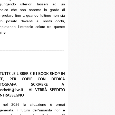
giungendo ulteriori tasselli ad un
saico che non saremo in grado di
erpretare fino a quando l'ultimo non sia
ato posato davanti ai nostri occhi,
pletando l'intreccio celato tra queste
gine
__________________________________________
 TUTTE LE LIBRERIE E I BOOK SHOP IN
ETE, PER COPIE CON DEDICA
UTOGRAFA, SCRIVERE A
raschetti@live.it VI VERRÀ SPEDITO
NTRASSEGNO
 nel 2026 la situazione è ormai
enerata, il futuro dell'umanità non è