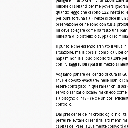
piangere. il fatto che il virus Ebola Zaire 
milione di abitanti per me povera ignorant
quando leggo che ci sono 122 infetti io l
per pura fortuna ( a Firenze si dice in un
osservazione ce ne sono con tutta probabil
mi deve spiegare come ha fatto una bamb
minestra di pipistrello o zuppa di scimmia
Il punto è che essendo arrivato il virus in
situazione, ma la cosa si complica ulterio
napalm non la si può proprio trattare per 
con i villaggi rurali sparsi in mezzo al ni
Vogliamo parlare del centro di cura in Gui
MSF è dovuto evacuare? nelle mani di chi 
essere contagiato in quell’area? chi si ass
servizio sanitario locale? mi chiedo come 
sia bisogno di MSF se c’è un così efficient
controllo.
Dal presidente dei Microbiologi clinici it
preferirei evitare di sentirla, altrimenti mi
capitali dei Paesi attualmente coinvolti d