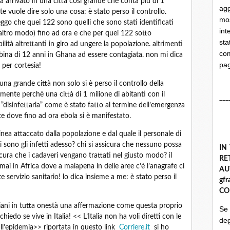
sia arrivato in una città così grande che conta più di 1
ag
e vuole dire solo una cosa: è stato perso il controllo.
mo
eggo che quei 122 sono quelli che sono stati identificati
int
 altro modo) fino ad ora e che per quei 122 sotto
st
ità altrettanti in giro ad ungere la popolazione. altrimenti
com
ina di 12 anni in Ghana ad essere contagiata. non mi dica
pa
 per cortesia!
 una grande città non solo si è perso il controllo della
rmente perchè una città di 1 milione di abitanti con il
___
”disinfettarla” come è stato fatto al termine dell’emergenza
ente dove fino ad ora ebola si è manifestato.
nea attaccato dalla popolazione e dal quale il personale di
sono gli infetti adesso? chi si assicura che nessuno possa
IN
icura che i cadaveri vengano trattati nel giusto modo? il
R
mai in Africa dove a malapena in delle aree c’è l’anagrafe ci
A
e servizio sanitario! lo dica insieme a me: è stato perso il
gf
CO
aliani in tutta onestà una affermazione come questa proprio
Se
 chiedo se vive in Italia! << L’Italia non ha voli diretti con le
deg
all’epidemia>> riportata in questo link
Corriere.it
si ho