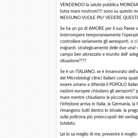
VENDENDO la salute pubblica MONDIALE a 
tutta mare nostrum!!!! sono su questo mo
NESSUNO VUOLE PIU’ VEDERE QUESTI
Se ha un po di AMORE per il suo Paese se
interrompere temporaneamente l’operazio
controllare seriamente gli aereoporti. o ci
migranti. strategicamente delle due una! 
campo ben attrezzato e munito dell’ 
situazione????
Se è un ITALIANO, se è innamorato dell’um
dei Microbiologi clinici italiani conta q
essere umano e difenda il POPOLO italian
nazioni europee chiudano gli aeroporti? 
mare mentre chiudiamo le piccole escoria
l’infezione arriva in Italia, la Germania, la
rimangono tutti dentro lo stivale. la prego
sulla poltrona più preoccupati dei vantagg
tutelato.
Lei lo sa meglio di me, prevenire è megl