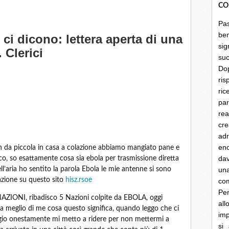
CO
Pa
be
ci dicono: lettera aperta di una
sig
 Clerici
su
Do
ris
ri
par
rea
cre
ad
en
e fin da piccola in casa a colazione abbiamo mangiato pane e
dav
o, so esattamente cosa sia ebola per trasmissione diretta
l’aria ho sentito la parola Ebola le mie antenne si sono
un
uazione su questo sito
hisz.rsoe
co
Per
NAZIONI, ribadisco 5 Nazioni colpite da EBOLA, oggi
al
 sa meglio di me cosa questo significa, quando leggo che ci
imp
agio onestamente mi metto a ridere per non mettermi a
si