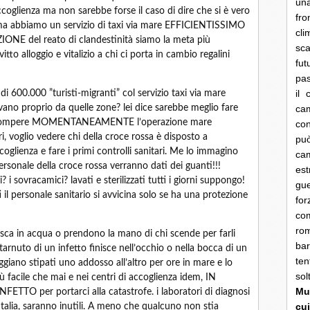
una
coglienza ma non sarebbe forse il caso di dire che si è vero
fro
 ma abbiamo un servizio di taxi via mare EFFICIENTISSIMO
cli
E del reato di clandestinità siamo la meta più
sca
to alloggio e vitalizio a chi ci porta in cambio regalini
fut
pas
il 
ù di 600.000 ”turisti-migranti” col servizio taxi via mare
ano proprio da quelle zone? lei dice sarebbe meglio fare
cam
nterrompere MOMENTANEAMENTE l’operazione mare
con
i, voglio vedere chi della croce rossa è disposto a
pu
glienza e fare i primi controlli sanitari. Me lo immagino
ca
personale della croce rossa verranno dati dei guanti!!!
es
 i sovracamici? lavati e sterilizzati tutti i giorni suppongo!
gue
i il personale sanitario si avvicina solo se ha una protezione
fo
co
rom
casca in acqua o prendono la mano di chi scende per farli
bar
arnuto di un infetto finisce nell’occhio o nella bocca di un
ten
iaggiano stipati uno addosso all’altro per ore in mare e lo
so
ù facile che mai e nei centri di accoglienza idem, IN
Mun
 per portarci alla catastrofe. i laboratori di diagnosi
cui
 Italia, saranno inutili. A meno che qualcuno non stia