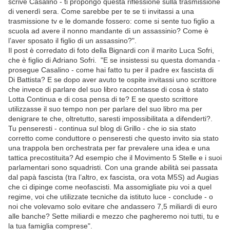
scrive Casalino - ti propongo questa riflessione sulla trasmissione
di venerdì sera. Come sarebbe per te se ti invitassi a una
trasmissione tv e le domande fossero: come si sente tuo figlio a
scuola ad avere il nonno mandante di un assassinio? Come è
l’aver sposato il figlio di un assassino?".
Il post è corredato di foto della Bignardi con il marito Luca Sofri,
che è figlio di Adriano Sofri. "E se insistessi su questa domanda -
prosegue Casalino - come hai fatto tu per il padre ex fascista di
Di Battista? E se dopo aver avuto te ospite invitassi uno scrittore
che invece di parlare del suo libro raccontasse di cosa è stato
Lotta Continua e di cosa pensa di te? E se questo scrittore
utilizzasse il suo tempo non per parlare del suo libro ma per
denigrare te che, oltretutto, saresti impossibilitata a difenderti?.
Tu penseresti - continua sul blog di Grillo - che io sia stato
corretto come conduttore o penseresti che questo invito sia stato
una trappola ben orchestrata per far prevalere una idea e una
tattica precostituita? Ad esempio che il Movimento 5 Stelle e i suoi
parlamentari sono squadristi. Con una grande abilità sei passata
dal papà fascista (tra l’altro, ex fascista, ora vota M5S) ad Augias
che ci dipinge come neofascisti. Ma assomigliate piu voi a quel
regime, voi che utilizzate tecniche da istituto luce - conclude - o
noi che volevamo solo evitare che andassero 7,5 miliardi di euro
alle banche? Sette miliardi e mezzo che pagheremo noi tutti, tu e
la tua famiglia comprese".