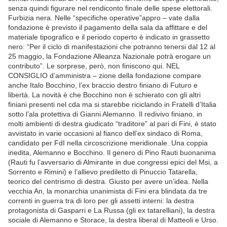
senza quindi figurare nel rendiconto finale delle spese elettorali.
Furbizia nera. Nelle “specifiche operative”appro – vate dalla
fondazione è previsto il pagamento della sala da affittare e del
materiale tipografico e il periodo coperto è indicato in grassetto
nero: “Per il ciclo di manifestazioni che potranno tenersi dal 12 al
25 maggio, la Fondazione Alleanza Nazionale potrà erogare un
contributo”. Le sorprese, però, non finiscono qui. NEL
CONSIGLIO d’amministra – zione della fondazione compare
anche Italo Bocchino, l’ex braccio destro finiano di Futuro e
libertà. La novità è che Bocchino non è schierato con gli altri
finiani presenti nel cda ma si starebbe riciclando in Fratelli d’Italia
sotto l’ala protettiva di Gianni Alemanno. Il redivivo finiano, in
molti ambienti di destra giudicato “traditore” al pari di Fini, è stato
avvistato in varie occasioni al fianco dell’ex sindaco di Roma,
candidato per FdI nella circoscrizione meridionale. Una coppia
inedita, Alemanno e Bocchino. Il genero di Pino Rauti buonanima
(Rauti fu l’avversario di Almirante in due congressi epici del Msi, a
Sorrento e Rimini) e l’allievo prediletto di Pinuccio Tatarella,
teorico del centrismo di destra. Giusto per avere un’idea. Nella
vecchia An, la monarchia unanimista di Fini era blindata da tre
correnti in guerra tra di loro per gli assetti interni: la destra
protagonista di Gasparri e La Russa (gli ex tatarelliani), la destra
sociale di Alemanno e Storace, la destra liberal di Matteoli e Urso.