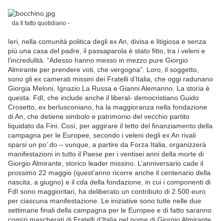
da Il fatto quotidiano -
Ieri, nella comunità politica degli ex An, divisa e litigiosa e senza
più una casa del padre, il passaparola è stato fitto, tra i veleni e
l’incredulità. “Adesso hanno messo in mezzo pure Giorgio
Almirante per prendere voti, che vergogna”. Loro, il soggetto,
sono gli ex camerati missini dei Fratelli d’Italia, che oggi radunano
Giorgia Meloni, Ignazio La Russa e Gianni Alemanno. La storia è
questa. FdI, che include anche il liberal- democristiano Guido
Crosetto, ex berlusconiano, ha la maggioranza nella fondazione
di An, che detiene simbolo e patrimonio del vecchio partito
liquidato da Fini. Così, per aggirare il tetto del finanziamento della
campagna per le Europee, secondo i veleni degli ex An rivali
sparsi un po’ do – vunque, a partire da Forza Italia, organizzerà
manifestazioni in tutto il Paese per i ventisei anni della morte di
Giorgio Almirante, storico leader missino. L’anniversario cade il
prossimo 22 maggio (quest’anno ricorre anche il centenario della
nascita, a giugno) e il cda della fondazione, in cui i componenti di
FdI sono maggioritari, ha deliberato un contributo di 2.500 euro
per ciascuna manifestazione. Le iniziative sono tutte nelle due
settimane finali della campagna per le Europee e di fatto saranno
comizi mascherati di Fratelli d’Italia nel nome di Giorgio Almirante,