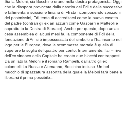
Sia la Meloni, sia Bocchino erano nella destra protagonista. Oggi
che la diaspora provocata dalla nascita del Pdl e dalla successiva
e fallimentare scissione finiana di Fli sta ricomponendo spezzoni
dei postmissini, FdI tenta di accreditarsi come la nuova casetta
del padre (contrari gli ex an azzurri come Gasparri e Matteoli e
soprattutto la Destra di Storace). Anche per questo, dopo un’ac –
cesa assemblea di alcuni mesi fa, la componente di FdI della
fondazione di An si è impossessata del simbolo e l’ha inserito nel
logo per le Europee, dove la scommessa mortale è quella di
superare la soglia del quattro per cento. Internamente, l’ar – rivo
dell’ex sindaco della Capitale ha creato due blocchi contrapposti.
Da un lato la Meloni e il romano Rampelli, dall’altro gli ex
colonnelli La Russa e Alemanno, Bocchino incluso. Un bel
mucchio di spazzatura assortita della quale la Meloni farà bene a
liberarsi il prima possibile....