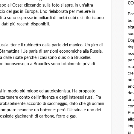
CO
po all’Ocse: cliccando sulla foto si apre, in un’altra
io del gas in Europa. L’ho rielaborata per mettere in
Pa
tità sono espresse in miliardi di metri cubi e si riferiscono
be
 dati più recenti disponibili.
sig
su
Do
ussia, tiene il rubinetto dalla parte del manico. Un giro di
ris
. Stamattina l’Ue parla di sanzioni economiche alla Russia.
ri
a dalle risate perchè i casi sono due: o a Bruxelles
par
 buonsenso, o a Bruxelles sono totalmente privi di
rea
cre
ad
en
i in modo più miope ed autolesionista. Ha proposto
dav
a tenere conto dell’influenza e degli interessi russi. Fra
un
ca probabilmente accordo di saccheggio, dato che gli ucraini
co
 comprare neanche un bottone: però l’Ucraina è uno dei
Per
ossiede giacimenti di carbone, ferro e gas.
al
imp
si