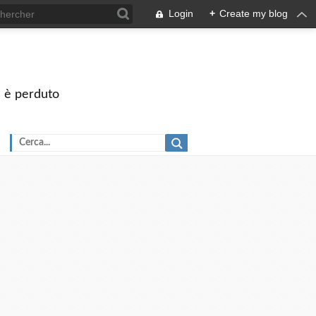
Login
+
Create my blog
on è perduto