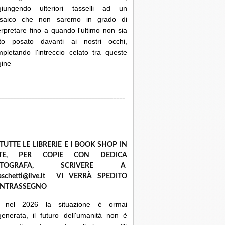
giungendo ulteriori tasselli ad un
saico che non saremo in grado di
erpretare fino a quando l'ultimo non sia
ato posato davanti ai nostri occhi,
pletando l'intreccio celato tra queste
gine
__________________________________________
 TUTTE LE LIBRERIE E I BOOK SHOP IN
ETE, PER COPIE CON DEDICA
UTOGRAFA, SCRIVERE A
raschetti@live.it VI VERRÀ SPEDITO
NTRASSEGNO
 nel 2026 la situazione è ormai
enerata, il futuro dell'umanità non è