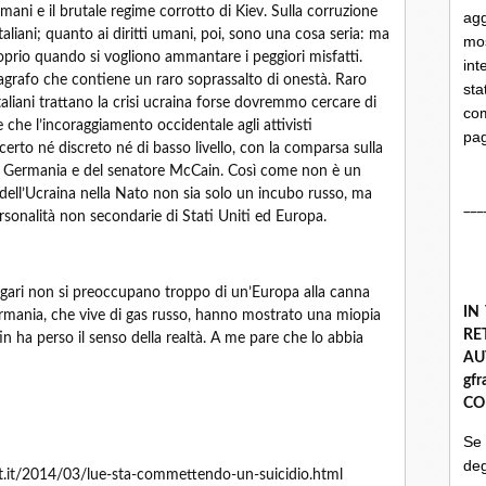
mani e il brutale regime corrotto di Kiev. Sulla corruzione
ag
iani; quanto ai diritti umani, poi, sono una cosa seria: ma
mo
oprio quando si vogliono ammantare i peggiori misfatti.
int
grafo che contiene un raro soprassalto di onestà. Raro
st
taliani trattano la crisi ucraina forse dovremmo cercare di
com
 che l’incoraggiamento occidentale agli attivisti
pa
erto né discreto né di basso livello, con la comparsa sulla
ia e Germania e del senatore McCain. Così come non è un
 dell’Ucraina nella Nato non sia solo un incubo russo, ma
___
rsonalità non secondarie di Stati Uniti ed Europa.
agari non si preoccupano troppo di un’Europa alla canna
IN
ermania, che vive di gas russo, hanno mostrato una miopia
R
 ha perso il senso della realtà. A me pare che lo abbia
A
gf
CO
Se
deg
ot.it/2014/03/lue-sta-commettendo-un-suicidio.html