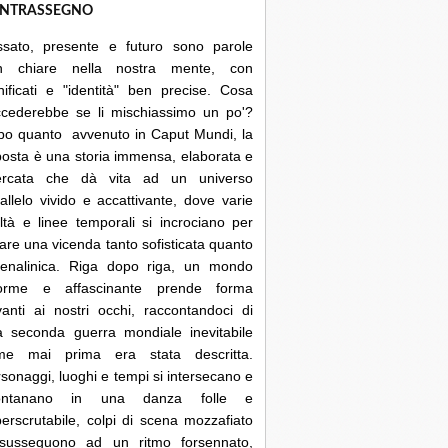
NTRASSEGNO
ssato, presente e futuro sono parole
n chiare nella nostra mente, con
nificati e "identità" ben precise. Cosa
ccederebbe se li mischiassimo un po'?
po quanto avvenuto in Caput Mundi, la
posta è una storia immensa, elaborata e
cercata che dà vita ad un universo
allelo vivido e accattivante, dove varie
ltà e linee temporali si incrociano per
are una vicenda tanto sofisticata quanto
renalinica. Riga dopo riga, un mondo
orme e affascinante prende forma
anti ai nostri occhi, raccontandoci di
a seconda guerra mondiale inevitabile
me mai prima era stata descritta.
sonaggi, luoghi e tempi si intersecano e
lontanano in una danza folle e
erscrutabile, colpi di scena mozzafiato
 susseguono ad un ritmo forsennato,