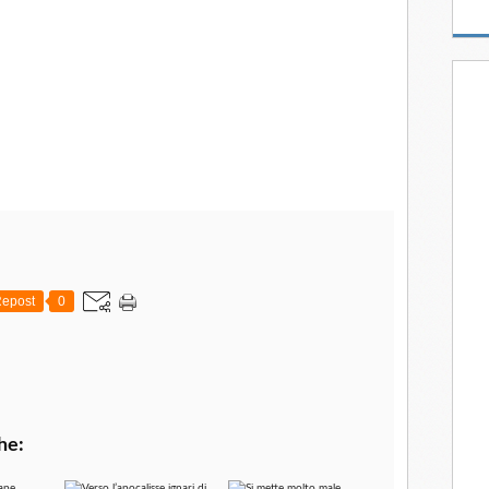
epost
0
he: