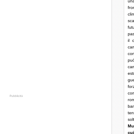
una
fro
cli
sca
fut
pas
il 
cam
con
pu
ca
es
gue
fo
co
Pubblicità
rom
bar
ten
so
Mun
cui