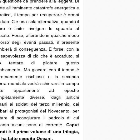
 questione da prendere alla leggera. Di
nte all'imminente catastrofe energetica e
matica, il tempo per recuperare è ormai
duto. C'è una sola alternativa, quando il
uro è finito: rivolgere lo sguardo al
sato. Forse, alterando in qualche modo
corso degli eventi passati, il presente
bierà di conseguenza. E forse, con la
sapevolezza di ciò che è accaduto, si
ò tentare di pilotare questo
mbiamento. Ma giocare con il tempo è
tremamente rischioso e la seconda
rra mondiale vedrà schierarsi in campo
rze appartenenti ad epoche
mpletamente diverse, dagli antichi
ani ai soldati del terzo millennio, dai
bari ai protagonisti del Novecento, per
tare di scongiurare il pericolo di cui
ltanto alcuni sono al corrente.
Caput
di è il primo volume di una trilogia,
 ha fatto seguito Oceani.