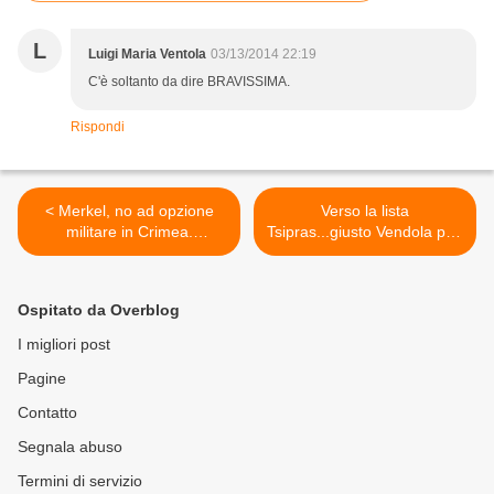
L
Luigi Maria Ventola
03/13/2014 22:19
C'è soltanto da dire BRAVISSIMA.
Rispondi
< Merkel, no ad opzione
Verso la lista
militare in Crimea.
Tsipras...giusto Vendola può
Dempsey la gela...
vendere questa merce >
Ospitato da Overblog
I migliori post
Pagine
Contatto
Segnala abuso
Termini di servizio