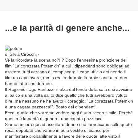
...e la parità di genere anche...
di Silvia Cirocchi -
Ve la ricordate la scena no?!!? Dopo l’ennesima proiezione del
film “La corazzata Potëmkin” a cui i dipendenti sono obbligati ad
assitere, tutti cercano di compiacere il capo ufficio definendo il
film un capolavoro, ma in realtà durante la proiezione altro non
hanno fatto che dormire.
Il Ragionier Ugo Fantozzi si alza dal fondo della sala e si avvicina
al palco e una volta salito dice quello che tutti avrebbero voluto
dire, ma nessuno ne ha avuto il coraggio: “La corazzata Potëmkin
è una cagata pazzesca!”. Boato dei dipendenti.
Ecco, quello che vorremo vedere oggi è una scena simile. Perchè
questa è la parità di genere: una cagata pazzesca.
Siamo ancora qui ad ascoltare donne che farneticano sulle quote
rosa, deputate che vanno in aula vestite di bianco per
manifastare probabilmente a favore delle quote latte visto il