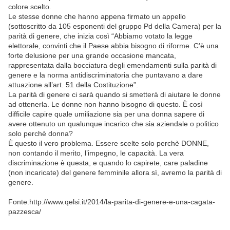
colore scelto.
Le stesse donne che hanno appena firmato un appello
(sottoscritto da 105 esponenti del gruppo Pd della Camera) per la
parità di genere, che inizia così “Abbiamo votato la legge
elettorale, convinti che il Paese abbia bisogno di riforme. C’è una
forte delusione per una grande occasione mancata,
rappresentata dalla bocciatura degli emendamenti sulla parità di
genere e la norma antidiscriminatoria che puntavano a dare
attuazione all’art. 51 della Costituzione”.
La parità di genere ci sarà quando si smetterà di aiutare le donne
ad ottenerla. Le donne non hanno bisogno di questo. È così
difficile capire quale umiliazione sia per una donna sapere di
avere ottenuto un qualunque incarico che sia aziendale o politico
solo perchè donna?
È questo il vero problema. Essere scelte solo perchè DONNE,
non contando il merito, l’impegno, le capacità. La vera
discriminazione è questa, e quando lo capirete, care paladine
(non incaricate) del genere femminile allora sì, avremo la parità di
genere.
Fonte:http://www.qelsi.it/2014/la-parita-di-genere-e-una-cagata-
pazzesca/