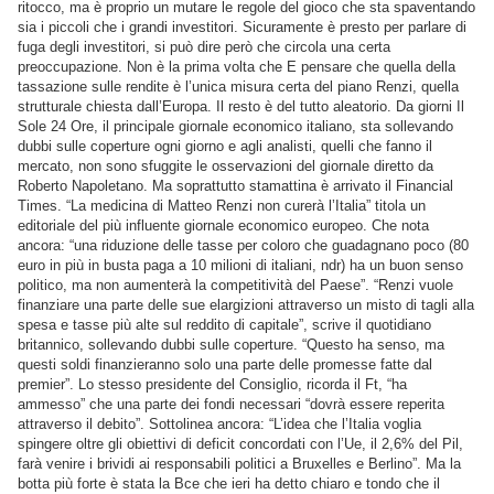
ritocco, ma è proprio un mutare le regole del gioco che sta spaventando
sia i piccoli che i grandi investitori. Sicuramente è presto per parlare di
fuga degli investitori, si può dire però che circola una certa
preoccupazione. Non è la prima volta che E pensare che quella della
tassazione sulle rendite è l’unica misura certa del piano Renzi, quella
strutturale chiesta dall’Europa. Il resto è del tutto aleatorio. Da giorni Il
Sole 24 Ore, il principale giornale economico italiano, sta sollevando
dubbi sulle coperture ogni giorno e agli analisti, quelli che fanno il
mercato, non sono sfuggite le osservazioni del giornale diretto da
Roberto Napoletano. Ma soprattutto stamattina è arrivato il Financial
Times. “La medicina di Matteo Renzi non curerà l’Italia” titola un
editoriale del più influente giornale economico europeo. Che nota
ancora: “una riduzione delle tasse per coloro che guadagnano poco (80
euro in più in busta paga a 10 milioni di italiani, ndr) ha un buon senso
politico, ma non aumenterà la competitività del Paese”. “Renzi vuole
finanziare una parte delle sue elargizioni attraverso un misto di tagli alla
spesa e tasse più alte sul reddito di capitale”, scrive il quotidiano
britannico, sollevando dubbi sulle coperture. “Questo ha senso, ma
questi soldi finanzieranno solo una parte delle promesse fatte dal
premier”. Lo stesso presidente del Consiglio, ricorda il Ft, “ha
ammesso” che una parte dei fondi necessari “dovrà essere reperita
attraverso il debito”. Sottolinea ancora: “L’idea che l’Italia voglia
spingere oltre gli obiettivi di deficit concordati con l’Ue, il 2,6% del Pil,
farà venire i brividi ai responsabili politici a Bruxelles e Berlino”. Ma la
botta più forte è stata la Bce che ieri ha detto chiaro e tondo che il