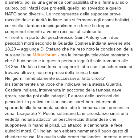
diametro, poi su una generica compatibilità che si ferma al solo
calibro, poi infatti i due proiettili, quello ex sovietico e quello
NATO sono diversi». Le incongruenze delle supposte prove
raccolte dalle autorità indiane non si fermano agli esami balistici, i
cui risultati tardano inspiegabilmente o forse fin troppo
comprensibilmente a venire resi noti ufficialmente.
«Il rientro in porto del peschereccio Saint Antony con i due
pescatori morti secondo la Guardia Costiera indiana avviene alle
18,20 – aggiunge Di Stefano che ha reso noto le conclusioni della
sua analisi su
Militariforum
- ma le immagini televisive mostrano
che è buio pesto e in questo periodo laggiù il sole tramonta alle
18.35». Un falso teso forse a coprire il fatto che il peschereccio si
trovava altrove, non nei pressi della Enrica Lexie.
Nei giorni immdiatamente successivi al fatto circolo'
insistentemente una voce che indicava nella stessa Guardia
Costiera indiana, intervenuta in soccorso della famosa nave
greca, sparita poi dalle indagini, l' autore delle uccisioni dei
pescatori. In pratica i militari indiani sarebbero intervenuti
sparando alla forsennata contro tutte le imbarcazioni presenti in
zona. Esagerato ? Poche settimane fa in circostanze simili una
vedetta indiana attacco' un peschereccio thailandese che
supponeva in mano ai pirati. Lo attacco' a cannonate e fece
quindici morti. Gli indiani non ebbero nemmeno il buon gusto di
chiedere scusa. Ma quella volta erano thailandesi, mentre questa