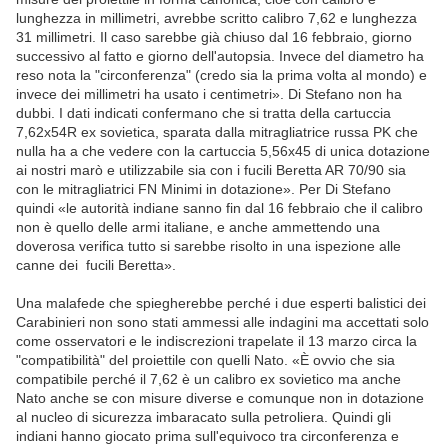
lunghezza in millimetri, avrebbe scritto calibro 7,62 e lunghezza
31 millimetri. Il caso sarebbe già chiuso dal 16 febbraio, giorno
successivo al fatto e giorno dell'autopsia. Invece del diametro ha
reso nota la "circonferenza" (credo sia la prima volta al mondo) e
invece dei millimetri ha usato i centimetri». Di Stefano non ha
dubbi. I dati indicati confermano che si tratta della cartuccia
7,62x54R ex sovietica, sparata dalla mitragliatrice russa PK che
nulla ha a che vedere con la cartuccia 5,56x45 di unica dotazione
ai nostri marò e utilizzabile sia con i fucili Beretta AR 70/90 sia
con le mitragliatrici FN Minimi in dotazione». Per Di Stefano
quindi «le autorità indiane sanno fin dal 16 febbraio che il calibro
non è quello delle armi italiane, e anche ammettendo una
doverosa verifica tutto si sarebbe risolto in una ispezione alle
canne dei fucili Beretta».
Una malafede che spiegherebbe perché i due esperti balistici dei
Carabinieri non sono stati ammessi alle indagini ma accettati solo
come osservatori e le indiscrezioni trapelate il 13 marzo circa la
"compatibilità" del proiettile con quelli Nato. «È ovvio che sia
compatibile perché il 7,62 è un calibro ex sovietico ma anche
Nato anche se con misure diverse e comunque non in dotazione
al nucleo di sicurezza imbaracato sulla petroliera. Quindi gli
indiani hanno giocato prima sull'equivoco tra circonferenza e