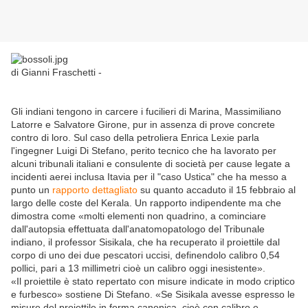
di Gianni Fraschetti -
Gli indiani tengono in carcere i fucilieri di Marina, Massimiliano
Latorre e Salvatore Girone, pur in assenza di prove concrete
contro di loro. Sul caso della petroliera Enrica Lexie parla
l'ingegner Luigi Di Stefano, perito tecnico che ha lavorato per
alcuni tribunali italiani e consulente di società per cause legate a
incidenti aerei inclusa Itavia per il "caso Ustica" che ha messo a
punto un
rapporto dettagliato
su quanto accaduto il 15 febbraio al
largo delle coste del Kerala. Un rapporto indipendente ma che
dimostra come «molti elementi non quadrino, a cominciare
dall'autopsia effettuata dall'anatomopatologo del Tribunale
indiano, il professor Sisikala, che ha recuperato il proiettile dal
corpo di uno dei due pescatori uccisi, definendolo calibro 0,54
pollici, pari a 13 millimetri cioè un calibro oggi inesistente».
«Il proiettile è stato repertato con misure indicate in modo criptico
e furbesco» sostiene Di Stefano. «Se Sisikala avesse espresso le
misure del proiettile in forma canonica, cioè con calibro e