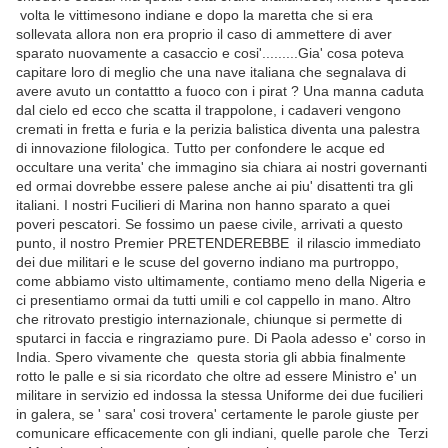
volta le vittimesono indiane e dopo la maretta che si era
sollevata allora non era proprio il caso di ammettere di aver
sparato nuovamente a casaccio e cosi'.........Gia' cosa poteva
capitare loro di meglio che una nave italiana che segnalava di
avere avuto un contattto a fuoco con i pirat ? Una manna caduta
dal cielo ed ecco che scatta il trappolone, i cadaveri vengono
cremati in fretta e furia e la perizia balistica diventa una palestra
di innovazione filologica. Tutto per confondere le acque ed
occultare una verita' che immagino sia chiara ai nostri governanti
ed ormai dovrebbe essere palese anche ai piu' disattenti tra gli
italiani. I nostri Fucilieri di Marina non hanno sparato a quei
poveri pescatori. Se fossimo un paese civile, arrivati a questo
punto, il nostro Premier PRETENDEREBBE il rilascio immediato
dei due militari e le scuse del governo indiano ma purtroppo,
come abbiamo visto ultimamente, contiamo meno della Nigeria e
ci presentiamo ormai da tutti umili e col cappello in mano. Altro
che ritrovato prestigio internazionale, chiunque si permette di
sputarci in faccia e ringraziamo pure. Di Paola adesso e' corso in
India. Spero vivamente che questa storia gli abbia finalmente
rotto le palle e si sia ricordato che oltre ad essere Ministro e' un
militare in servizio ed indossa la stessa Uniforme dei due fucilieri
in galera, se ' sara' cosi trovera' certamente le parole giuste per
comunicare efficacemente con gli indiani, quelle parole che Terzi