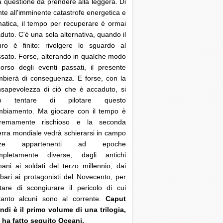
 questione da prendere alla leggera. Di
nte all'imminente catastrofe energetica e
matica, il tempo per recuperare è ormai
duto. C'è una sola alternativa, quando il
uro è finito: rivolgere lo sguardo al
sato. Forse, alterando in qualche modo
corso degli eventi passati, il presente
bierà di conseguenza. E forse, con la
sapevolezza di ciò che è accaduto, si
ò tentare di pilotare questo
mbiamento. Ma giocare con il tempo è
tremamente rischioso e la seconda
rra mondiale vedrà schierarsi in campo
rze appartenenti ad epoche
mpletamente diverse, dagli antichi
ani ai soldati del terzo millennio, dai
bari ai protagonisti del Novecento, per
tare di scongiurare il pericolo di cui
ltanto alcuni sono al corrente.
Caput
di è il primo volume di una trilogia,
 ha fatto seguito Oceani.