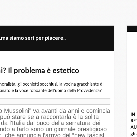
..ma siamo seri per piacere..
i? Il problema è estetico
oralista, gli occhietti socchiusi, la vocina gracchiante di
llucinato e la voce roboante dell’uomo della Provvidenza?
vo Mussolini” va avanti da anni e comincia
IN
può stare se a raccontarla è la solita
R
rda l’Italia dal buco della serratura dei
A
ando a farlo sono un giornale prestigioso
r
, che annuncia l’arrivo del “new fascist
gf