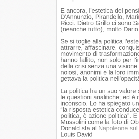
E ancora, l’estetica del pens
D’Annunzio, Pirandello, Marine
Ricci. Dietro Grillo ci sono 
(neanche tutto), molto Dario
Se si toglie alla politica l’est
attrarre, affascinare, conqui
movimento di trasformazione 
hanno fallito, non solo per l
della crisi senza una visione
noiosi, anonimi e la loro imm
gettava la politica nell’opac
La politica ha un suo valore
le questioni analitiche; ed è 
inconscio. Lo ha spiegato u
“la risposta estetica conduce 
politica, è azione politica”. 
Mussolini come la foto di 
Donald sta al
Napoleone sul
Louis David