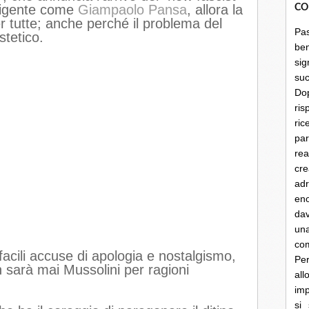
lligente come
Giampaolo Pansa
, allora la
CO
r tutte; anche perché il problema del
Pa
stetico.
be
sig
su
Do
ris
ri
par
rea
cre
ad
en
dav
un
co
facili accuse di apologia e nostalgismo,
Per
n sarà mai Mussolini per ragioni
al
imp
si