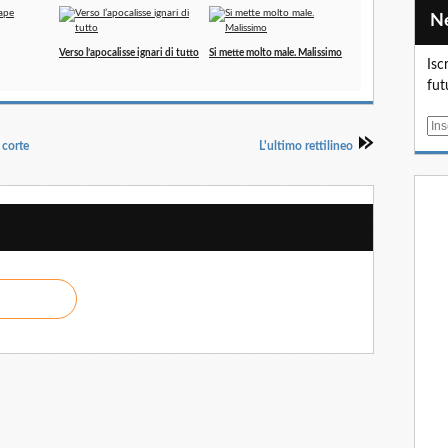
Verso l’apocalisse ignari di tutto
Si mette molto male. Malissimo
Isc
fut
E
 corte
L'ultimo rettilineo
m
a
i
l