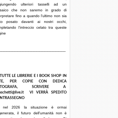
giungendo ulteriori tasselli ad un
saico che non saremo in grado di
erpretare fino a quando l'ultimo non sia
ato posato davanti ai nostri occhi,
pletando l'intreccio celato tra queste
gine
__________________________________________
 TUTTE LE LIBRERIE E I BOOK SHOP IN
ETE, PER COPIE CON DEDICA
UTOGRAFA, SCRIVERE A
raschetti@live.it VI VERRÀ SPEDITO
NTRASSEGNO
 nel 2026 la situazione è ormai
enerata, il futuro dell'umanità non è