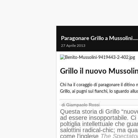
Paragonare Grillo a Mussolini...
27 Aprile 2013
Grillo il nuovo Mussolin
Chi ha il coraggio di paragonare il ditino m
Grillo, ai pugni sui fianchi, lo sguardo a
di Giampaolo Rossi
Questa storia di Grillo “nuo
ad essere insopportabile. Ci 
poltiglia intellettuale che gua
salottini radical-chic; ma qu
come l’inglese
The Spectato