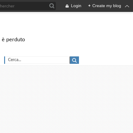
Login
+
Create my blog
on è perduto