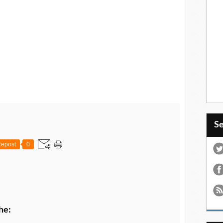
S
epost
0
he: