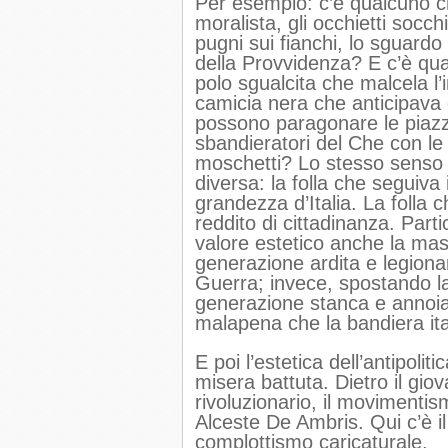
Per esempio: c’è qualcuno che
moralista, gli occhietti socchi
pugni sui fianchi, lo sguardo
della Provvidenza? E c’è qual
polo sgualcita che malcela l’i
camicia nera che anticipava d
possono paragonare le piazze 
sbandieratori del Che con le 
moschetti? Lo stesso senso d
diversa: la folla che seguiva
grandezza d’Italia. La folla 
reddito di cittadinanza. Par
valore estetico anche la mas
generazione ardita e legiona
Guerra; invece, spostando la
generazione stanca e annoia
malapena che la bandiera ital
E poi l’estetica dell’antipolit
misera battuta. Dietro il gio
rivoluzionario, il movimentis
Alceste De Ambris. Qui c’è il
complottismo caricaturale.