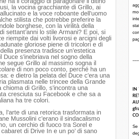
 ha il coraggio di paragonare il ditino
ag
usi, la vocina gracchiante di Grillo, ai
mo
 allucinato e la voce roboante dell’uomo
che stilista che potrebbe preferire la
int
ndole borghese, con la virilità della
st
i settant’anni lo stile Armani? E poi, si
com
riempite dai volti livorosi e arcigni degli
pa
adunate gloriose piene di tricolori e di
ella presenza tradisce un’estetica
 il Duce s’inebriava nel sogno della
___
che segue Grillo al massimo sogna il
ticolare di non poco conto, perché ha un
sa: e dietro la pelata del Duce c’era una
ria plasmata nelle trincee della Grande
 chioma di Grillo, s’incontra una
IN
ta cresciuta su Facebook e che sa a
R
iana ha tre colori.
A
gf
ica, l’arte di una retorica trasformata in
CO
vane Mussolini c’erano il sindacalismo
mo, un cerchio di fuoco tra Sorel e
Se
 cabaret di Drive In e un po’ di sano
deg