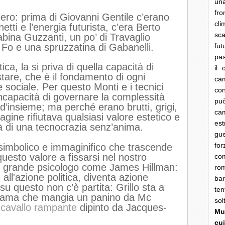
una
fro
iero: prima di Giovanni Gentile c’erano
cli
tti e l’energia futurista, c’era Berto
sca
Sabina Guzzanti, un po’ di Travaglio
 Fo e una spruzzatina di Gabanelli.
fut
pas
etica, la si priva di quella capacità di
il 
stare, che è il fondamento di ogni
cam
sociale. Per questo Monti e i tecnici
con
’incapacità di governare la complessità
pu
 d’insieme; ma perché erano brutti, grigi,
ca
agine rifiutava qualsiasi valore estetico e
es
ità di una tecnocrazia senz’anima.
gue
fo
 simbolico e immaginifico che trascende
questo valore a fissarsi nel nostro
co
n grande psicologo come James Hillman:
rom
all'azione politica, diventa azione
bar
E su questo non c’è partita: Grillo sta a
ten
Obama che mangia un panino da Mc
so
 cavallo rampante
dipinto da Jacques-
Mun
cui