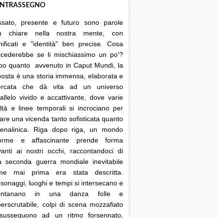
NTRASSEGNO
ssato, presente e futuro sono parole
n chiare nella nostra mente, con
nificati e "identità" ben precise. Cosa
ccederebbe se li mischiassimo un po'?
po quanto avvenuto in Caput Mundi, la
posta è una storia immensa, elaborata e
cercata che dà vita ad un universo
allelo vivido e accattivante, dove varie
ltà e linee temporali si incrociano per
are una vicenda tanto sofisticata quanto
renalinica. Riga dopo riga, un mondo
orme e affascinante prende forma
anti ai nostri occhi, raccontandoci di
a seconda guerra mondiale inevitabile
me mai prima era stata descritta.
sonaggi, luoghi e tempi si intersecano e
lontanano in una danza folle e
erscrutabile, colpi di scena mozzafiato
 susseguono ad un ritmo forsennato,