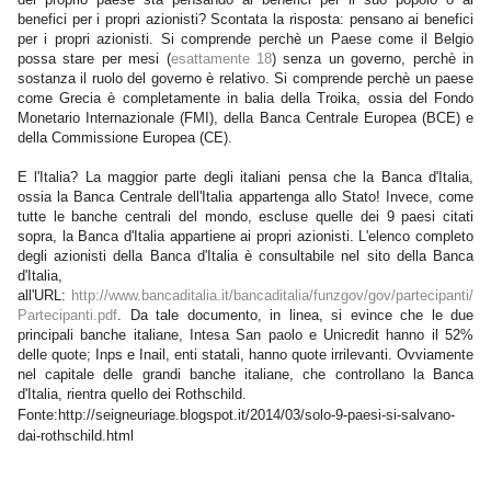
benefici per i propri azionisti? Scontata la risposta: pensano ai benefici
per i propri azionisti. Si comprende perchè un Paese come il Belgio
possa stare per mesi (
esattamente 18
) senza un governo, perchè in
sostanza il ruolo del governo è relativo. Si comprende perchè un paese
come Grecia è completamente in balia della Troika, ossia del Fondo
Monetario Internazionale (FMI), della Banca Centrale Europea (BCE) e
della Commissione Europea (CE).
E l'Italia? La maggior parte degli italiani pensa che la Banca d'Italia,
ossia la Banca Centrale dell'Italia appartenga allo Stato! Invece, come
tutte le banche centrali del mondo, escluse quelle dei 9 paesi citati
sopra, la Banca d'Italia appartiene ai propri azionisti. L'elenco completo
degli azionisti della Banca d'Italia è consultabile nel sito della Banca
d'Italia,
all'URL:
http://www.bancaditalia.it/bancaditalia/funzgov/gov/partecipanti/
Partecipanti.pdf
. Da tale documento, in linea, si evince che le due
principali banche italiane, Intesa San paolo e Unicredit hanno il 52%
delle quote; Inps e Inail, enti statali, hanno quote irrilevanti. Ovviamente
nel capitale delle grandi banche italiane, che controllano la Banca
d'Italia, rientra quello dei Rothschild.
Fonte:
http://seigneuriage.blogspot.it/2014/03/solo-9-paesi-si-salvano-
dai-rothschild.html