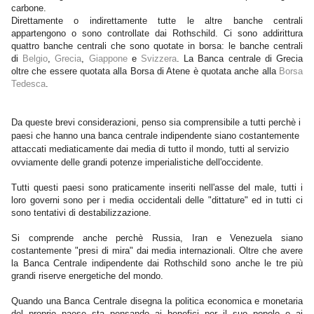
carbone.
Direttamente o indirettamente tutte le altre banche centrali
appartengono o sono controllate dai Rothschild. Ci sono addirittura
quattro banche centrali che sono quotate in borsa: le banche centrali
di
Belgio
,
Grecia
,
Giappone
e
Svizzera
. La Banca centrale di Grecia
oltre che essere quotata alla Borsa di Atene è quotata anche alla
Borsa
Tedesca
.
Da queste brevi considerazioni, penso sia comprensibile a tutti perchè i
paesi che hanno una banca centrale indipendente siano costantemente
attaccati mediaticamente dai media di tutto il mondo,
tutti al servizio
ovviamente delle grandi potenze imperialistiche dell'occidente.
Tutti questi paesi sono praticamente inseriti nell'asse del male, tutti i
loro governi sono per i media occidentali delle "dittature" ed in tutti ci
sono tentativi di destabilizzazione.
Si comprende anche perchè Russia, Iran e Venezuela siano
costantemente "presi di mira" dai media internazionali. Oltre che avere
la Banca Centrale indipendente dai Rothschild sono anche le tre più
grandi riserve energetiche del mondo.
Quando una Banca Centrale disegna la politica economica e monetaria
del proprio paese sta pensando ai benefici per il suo popolo o ai