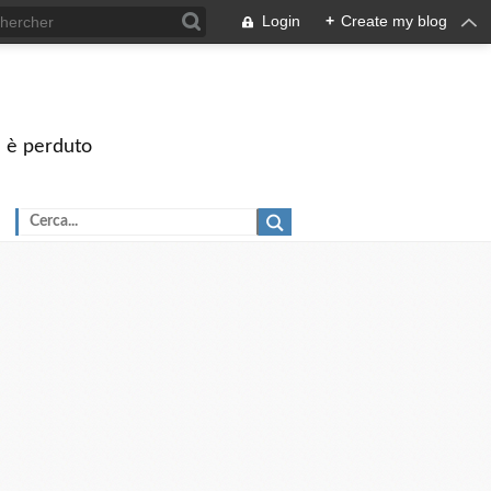
Login
+
Create my blog
on è perduto