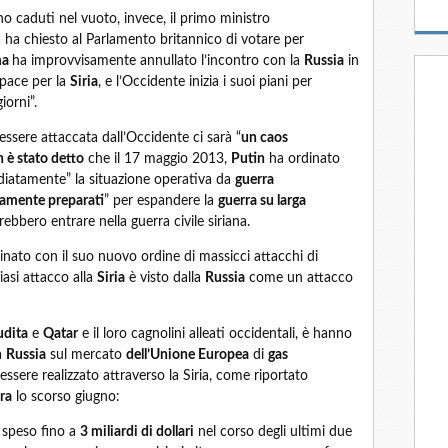
o caduti nel vuoto, invece, il primo ministro
 ha chiesto al Parlamento britannico di votare per
ma
ha improvvisamente annullato l’incontro con la
Russia
in
 pace per la
Siria
, e l’Occidente inizia i suoi piani per
iorni”.
ssere attaccata dall’Occidente ci sarà “
un caos
n è stato detto
che il 17 maggio 2013,
Putin
ha ordinato
mediatamente” la situazione operativa da
guerra
amente preparati
” per espandere la
guerra su larga
rebbero entrare nella guerra civile siriana.
inato con il suo nuovo ordine di massicci attacchi di
siasi attacco alla
Siria
è visto dalla
Russia
come un attacco
udita
e
Qatar
e il loro cagnolini alleati occidentali, è hanno
a
Russia
sul mercato
dell’Unione Europea
di
gas
sere realizzato attraverso la Siria, come riportato
ra
lo scorso giugno:
a speso fino a
3 miliardi di dollari
nel corso degli ultimi due