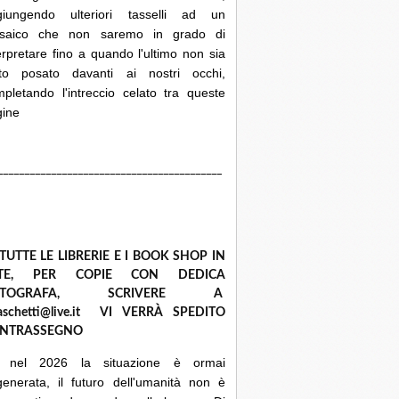
giungendo ulteriori tasselli ad un
saico che non saremo in grado di
erpretare fino a quando l'ultimo non sia
ato posato davanti ai nostri occhi,
pletando l'intreccio celato tra queste
gine
__________________________________________
 TUTTE LE LIBRERIE E I BOOK SHOP IN
ETE, PER COPIE CON DEDICA
UTOGRAFA, SCRIVERE A
raschetti@live.it VI VERRÀ SPEDITO
NTRASSEGNO
 nel 2026 la situazione è ormai
enerata, il futuro dell'umanità non è