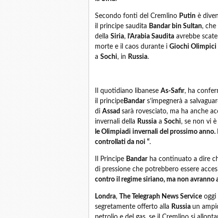
Secondo fonti del Cremlino
Putin
è diven
il principe saudita
Bandar bin Sultan
, che
della
Siria
,
l’Arabia Saudita
avrebbe scatena
morte e il caos durante i
Giochi Olimpici 
a
Sochi
, in
Russia
.
Il quotidiano libanese
As-Safir
, ha confer
il principe
Bandar
s’impegnerà a salvaguar
di
Assad
sarà rovesciato, ma ha anche acc
invernali della
Russia
a
Sochi
, se non vi 
le Olimpiadi invernali del prossimo anno.
controllati da noi “
.
Il Principe
Bandar
ha continuato a dire c
di pressione che potrebbero essere acces
contro il regime siriano, ma non avranno al
Londra
,
The Telegraph News Service
oggi 
segretamente offerto alla
Russia
un ampio
petrolio e del gas, se il Cremlino si allon