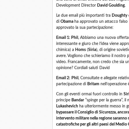
Development Director
David Goulding
.
Le due email più importanti tra
Doughty
di
Obama
ha approvato un attacco falso
approvato la sua partecipazione:
Email 1: Phil
, Abbiamo una nuova offerta.
interessante e giuro che l’idea viene app
chimica) a
Homs
(
Siria
), di origine soviet
avere. Vogliono che schieriamo il nostro 
video. Francamente, non credo che sia un
opinione? Cordiali saluti David
Email 2:
Phil
, Consultate e allegate relat
partecipazione di
Britam
nell’operazione 
Con gli eventi ormai fuori controllo in
Sir
principe
Bandar
”spinge per la guerra”, il
Lukashevich
ha ulteriormente messo in gu
bypassare il Consiglio di Sicurezza, ancora
intervento militare nella regione saranno
catastrofiche per gli altri paesi del Medio