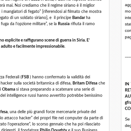
ag
à mai. Noi crediamo che il regime siriano è il miglior
mo
i mangiatori di fegato” [riferendosi al filmato che mostra
int
fegato di un soldato siriano], e il principe
Bandar
ha
st
uga da l’opzione militare”, se la
Russia
rifiuta il ramo
com
pa
 esplicite e raffigurano scene di guerra in Siria. E’
n adulto e facilmente impressionabile
.
___
za Federali (
FSB
) hanno confermato la validità dei
 hacker sulla società britannica di difesa,
Britam Difesa
che
IN
di
Obama
si stava preparando a scatenare una serie di
R
ti del intelligence russi hanno avvertito potrebbe benissimo
A
gf
CO
fesa
, una delle più grandi forze mercenarie private del
io attacco hacker” dei propri file nei computer da parte di
Se
to l’operazione”, lo scorso gennaio che ha poi rilasciato
deg
 dirigenti, il fondatore
Philip Doughty
e il suo Business