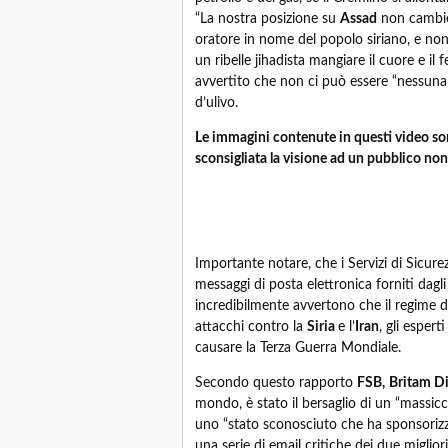
“La nostra posizione su
Assad
non cambier
oratore in nome del popolo siriano, e non 
un ribelle jihadista mangiare il cuore e il 
avvertito che non ci può essere “nessuna f
d’ulivo.
Le immagini contenute in questi video sono
sconsigliata la visione ad un pubblico no
Importante notare, che i Servizi di Sicurez
messaggi di posta elettronica forniti dagli
incredibilmente avvertono che il regime 
attacchi contro la
Siria
e l’
Iran
, gli esper
causare la Terza Guerra Mondiale.
Secondo questo rapporto
FSB,
Britam Di
mondo, è stato il bersaglio di un “massicc
uno “stato sconosciuto che ha sponsorizza
una serie di email critiche dei due migliori