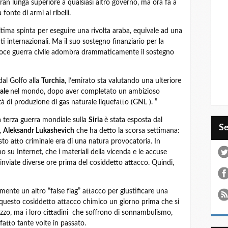
 gran lunga superiore a qualsiasi altro governo, ma ora fa a
onte di armi ai ribelli.
ultima spinta per eseguire una rivolta araba, equivale ad una
i internazionali. Ma il suo sostegno finanziario per la
eroce guerra civile adombra drammaticamente il sostegno
al Golfo alla
Turchia
, l’emirato sta valutando una ulteriore
rale
nel mondo, dopo aver completato un ambizioso
à di produzione di gas naturale liquefatto (GNL ). ”
a terza guerra mondiale sulla
Siria
è stata esposta dal
S
,
Aleksandr Lukashevich
che ha detto la scorsa settimana:
 atto criminale era di una natura provocatoria. In
no su Internet, che i materiali della vicenda e le accuse
inviate diverse ore prima del cosiddetto attacco. Quindi,
ente un altro “false flag” attacco per giustificare una
 questo cosiddetto attacco chimico un giorno prima che si
rezzo, ma i loro cittadini che soffrono di sonnambulismo,
tto tante volte in passato.