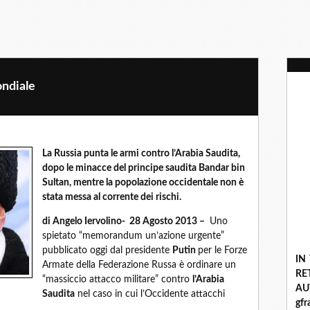
ondiale
La Russia punta le armi contro l’Arabia Saudita,
dopo le minacce del principe saudita Bandar bin
Sultan, mentre la popolazione occidentale non è
stata messa al corrente dei rischi.
di Angelo Iervolino- 28 Agosto 2013 –
Uno
spietato “memorandum un’azione urgente”
pubblicato oggi dal presidente
Putin
per le Forze
IN
Armate della Federazione Russa è ordinare un
R
“massiccio attacco militare” contro
l’Arabia
A
Saudita
nel caso in cui l’Occidente attacchi
gf