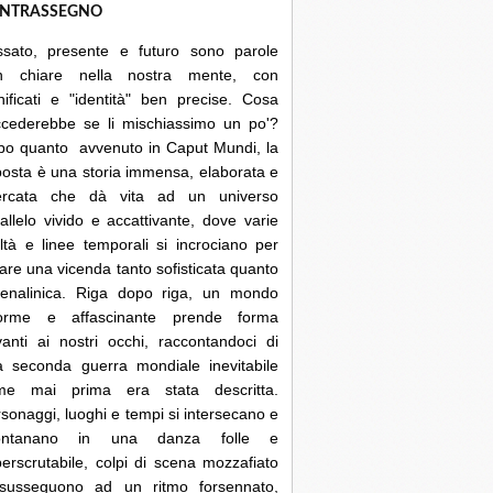
NTRASSEGNO
ssato, presente e futuro sono parole
n chiare nella nostra mente, con
nificati e "identità" ben precise. Cosa
ccederebbe se li mischiassimo un po'?
po quanto avvenuto in Caput Mundi, la
posta è una storia immensa, elaborata e
cercata che dà vita ad un universo
allelo vivido e accattivante, dove varie
ltà e linee temporali si incrociano per
are una vicenda tanto sofisticata quanto
renalinica. Riga dopo riga, un mondo
orme e affascinante prende forma
anti ai nostri occhi, raccontandoci di
a seconda guerra mondiale inevitabile
me mai prima era stata descritta.
sonaggi, luoghi e tempi si intersecano e
lontanano in una danza folle e
erscrutabile, colpi di scena mozzafiato
 susseguono ad un ritmo forsennato,