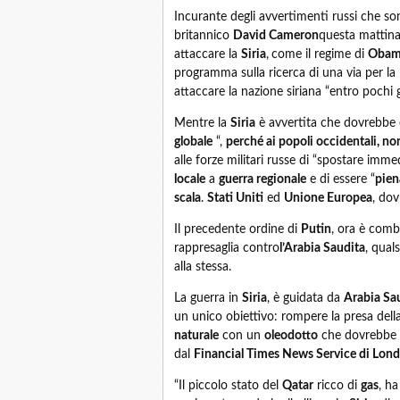
Incurante degli avvertimenti russi che son
britannico
David Cameron
questa mattina
attaccare la
Siria
,
come il regime di
Oba
programma sulla ricerca di una via per la
attaccare la nazione siriana “entro pochi g
Mentre la
Siria
è avvertita che dovrebbe e
globale
“,
perché ai popoli occidentali, no
alle forze militari russe di “spostare im
locale
a
guerra regionale
e di essere “
pien
scala
.
Stati Uniti
ed
Unione Europea
, dov
Il precedente ordine di
Putin
, ora è comb
rappresaglia contro
l’Arabia Saudita
, qual
alla stessa.
La guerra in
Siria
, è guidata da
Arabia Sa
un unico obiettivo: rompere la presa dell
naturale
con un
oleodotto
che dovrebbe es
dal
Financial Times News Service di Lond
“Il piccolo stato del
Qatar
ricco di
gas
, h