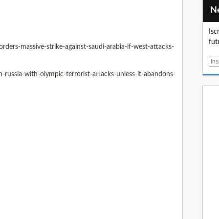
Isc
fut
ders-massive-strike-against-saudi-arabia-if-west-attacks-
E
m
russia-with-olympic-terrorist-attacks-unless-it-abandons-
a
i
l