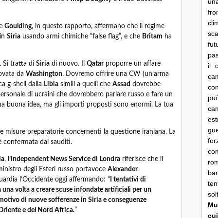
una
fro
cli
e
Goulding
, in questo rapporto, affermano che il regime
sca
 in
Siria
usando armi chimiche “false flag”, e che
Britam
ha
fut
pas
 Si tratta di
Siria
di nuovo. Il
Qatar
proporre un affare
il 
rovata da
Washington
. Dovremo offrire una CW (un’arma
cam
ica g-shell dalla
Libia
simili a quelli che
Assad
dovrebbe
con
personale di ucraini che dovrebbero parlare russo e fare un
pu
a buona idea, ma gli importi proposti sono enormi. La tua
ca
es
gue
ive misure preparatorie concernenti la questione iraniana. La
fo
è confermata dai sauditi.
co
ia
,
l’Independent News Service di Londra
riferisce che il
rom
 ministro degli Esteri russo portavoce
Alexander
bar
ardia l’Occidente oggi affermando: “
I tentativi di
ten
 una volta a creare scuse infondate artificiali per un
so
 motivo di nuove sofferenze in Siria e conseguenze
Mun
 Oriente e del Nord Africa.
”
cui