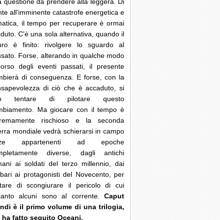
 questione da prendere alla leggera. Di
nte all'imminente catastrofe energetica e
matica, il tempo per recuperare è ormai
duto. C'è una sola alternativa, quando il
uro è finito: rivolgere lo sguardo al
sato. Forse, alterando in qualche modo
corso degli eventi passati, il presente
bierà di conseguenza. E forse, con la
sapevolezza di ciò che è accaduto, si
ò tentare di pilotare questo
mbiamento. Ma giocare con il tempo è
tremamente rischioso e la seconda
rra mondiale vedrà schierarsi in campo
rze appartenenti ad epoche
mpletamente diverse, dagli antichi
ani ai soldati del terzo millennio, dai
bari ai protagonisti del Novecento, per
tare di scongiurare il pericolo di cui
ltanto alcuni sono al corrente.
Caput
di è il primo volume di una trilogia,
 ha fatto seguito Oceani.