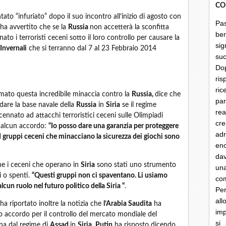
CO
tato “infuriato” dopo il suo incontro all’inizio di agosto con
Pa
 ha avvertito che se la
Russia
non accetterà la sconfitta
be
to i terroristi ceceni sotto il loro controllo per causare la
sig
Invernali
che si terranno dal 7 al 23 Febbraio 2014
su
Do
ris
ri
mato questa incredibile minaccia contro la
Russia,
dice che
par
dare la base navale della
Russia
in
Siria
se il regime
rea
ennato ad attacchi terroristici ceceni sulle Olimpiadi
cre
è alcun accordo:
“Io posso dare una garanzia per proteggere
ad
 I gruppi ceceni che minacciano la sicurezza dei giochi sono
en
dav
he i ceceni che operano in
Siria
sono stati uno strumento
un
i o spenti.
“Questi gruppi non ci spaventano. Li usiamo
co
cun ruolo nel futuro politico della Siria “
.
Per
al
ha riportato inoltre la notizia che
l’Arabia Saudita
ha
imp
 accordo per il controllo del mercato mondiale del
si
tana dal regime di
Assad
in
Siria
,
Putin
ha risposto dicendo