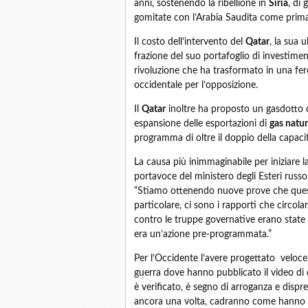
anni, sostenendo la ribellione in
Siria
, di
gomitate con l’Arabia Saudita come prima f
Il costo dell’intervento del
Qatar
, la sua 
frazione del suo portafoglio di investiment
rivoluzione che ha trasformato in una f
occidentale per l’opposizione.
Il
Qatar
inoltre ha proposto un gasdotto d
espansione delle esportazioni di
gas natu
programma di oltre il doppio della capacit
La causa più inimmaginabile per iniziare l
portavoce del ministero degli Esteri russo
“Stiamo ottenendo nuove prove che questo
particolare, ci sono i rapporti che circola
contro le truppe governative erano state 
era un’azione pre-programmata.”
Per l’Occidente l’avere progettato velocem
guerra dove hanno pubblicato il video di
è verificato, è segno di arroganza e disp
ancora una volta, cadranno come hanno fa