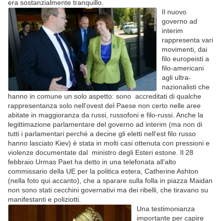
era sostanzialmente tranquillo.
Il nuovo
governo ad
interim
rappresenta vari
movimenti, dai
filo europeisti a
filo-americani
agli ultra-
nazionalisti che
hanno in comune un solo aspetto: sono accreditati di qualche
rappresentanza solo nell’ovest del Paese non certo nelle aree
abitate in maggioranza da russi, russofoni e filo-russi. Anche la
legittimazione parlamentare del governo ad interim (ma non di
tutti i parlamentari perché a decine gli eletti nell’est filo russo
hanno lasciato Kiev) è stata in molti casi ottenuta con pressioni e
violenze documentate dal ministro degli Esteri estone. Il 28
febbraio Urmas Paet ha detto in una telefonata all’alto
commissario della UE per la politica estera, Catherine Ashton
(nella foto qui accanto), che a sparare sulla folla in piazza Maidan
non sono stati cecchini governativi ma dei ribelli, che tiravano su
manifestanti e poliziotti.
Una testimonianza
importante per capire