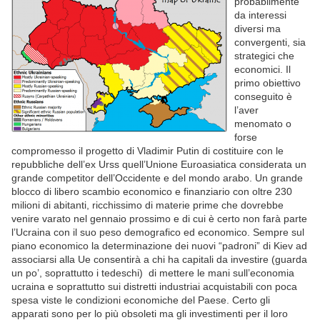
probabilmente
da interessi
diversi ma
convergenti, sia
strategici che
economici. Il
primo obiettivo
conseguito è
l’aver
menomato o
forse
compromesso il progetto di Vladimir Putin di costituire con le
repubbliche dell’ex Urss quell’Unione Euroasiatica considerata un
grande competitor dell’Occidente e del mondo arabo. Un grande
blocco di libero scambio economico e finanziario con oltre 230
milioni di abitanti, ricchissimo di materie prime che dovrebbe
venire varato nel gennaio prossimo e di cui è certo non farà parte
l’Ucraina con il suo peso demografico ed economico. Sempre sul
piano economico la determinazione dei nuovi “padroni” di Kiev ad
associarsi alla Ue consentirà a chi ha capitali da investire (guarda
un po’, soprattutto i tedeschi) di mettere le mani sull’economia
ucraina e soprattutto sui distretti industriai acquistabili con poca
spesa viste le condizioni economiche del Paese. Certo gli
apparati sono per lo più obsoleti ma gli investimenti per il loro