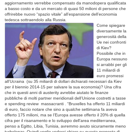
aggiornamento verrebbe compensato da manodopera qualificata
a basso costo e da un mercato di quasi 50 milioni di persone che
offrirebbe nuovo “spazio vitale” all’espansione dell’economia
tedesca sottraendolo alla Russia.
Come spiegare
diversamente la
generosità della
Ue nei confronti
di Kiev?
Possibile che in
Europa nessuno
si arrabbi per gli
11 miliardi di
euro promessi
all’Ucraina (su 35 miliardi di dollari dichiarati necessari da Kiev
per il biennio 2014-15 per salvare la sua economia)? Una cifra
che in questi anni di austerity avrebbe aiutato le finanze
pubbliche di molti partner meridionali dell’Unione costretti a tasse
e spending review massacranti . “Bruxelles ha offerto 11 miliardi
di euro, faccio notare che sino a qualche settimana fa aveva
offerto 175 milioni, ma se l’Europa avesse offerto il 20% di quella
cifra per il risanamento e lo sviluppo dell’area mediterranea,
penso a Egitto, Libia, Tunisia, avremmo avuto sicuramente meno
turbolenze. Quindi voglio vederci chiaro su questa proposta di