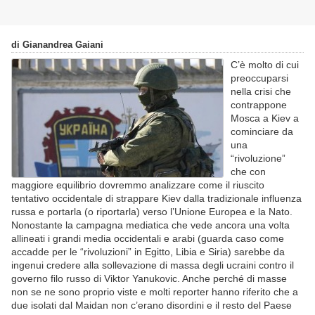
di Gianandrea Gaiani
C’è molto di cui
preoccuparsi
nella crisi che
contrappone
Mosca a Kiev a
cominciare da
una
“rivoluzione”
che con
maggiore equilibrio dovremmo analizzare come il riuscito
tentativo occidentale di strappare Kiev dalla tradizionale influenza
russa e portarla (o riportarla) verso l’Unione Europea e la Nato.
Nonostante la campagna mediatica che vede ancora una volta
allineati i grandi media occidentali e arabi (guarda caso come
accadde per le “rivoluzioni” in Egitto, Libia e Siria) sarebbe da
ingenui credere alla sollevazione di massa degli ucraini contro il
governo filo russo di Viktor Yanukovic. Anche perché di masse
non se ne sono proprio viste e molti reporter hanno riferito che a
due isolati dal Maidan non c’erano disordini e il resto del Paese