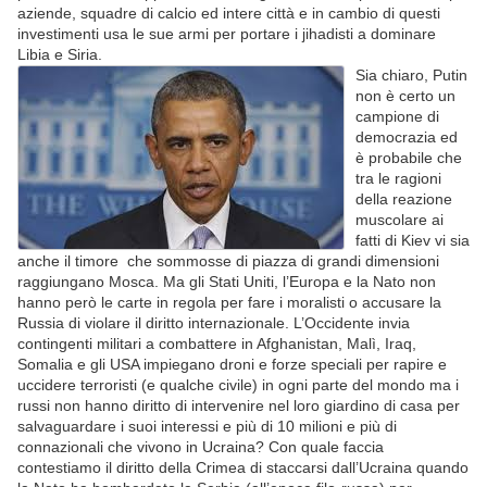
aziende, squadre di calcio ed intere città e in cambio di questi
investimenti usa le sue armi per portare i jihadisti a dominare
Libia e Siria.
Sia chiaro, Putin
non è certo un
campione di
democrazia ed
è probabile che
tra le ragioni
della reazione
muscolare ai
fatti di Kiev vi sia
anche il timore che sommosse di piazza di grandi dimensioni
raggiungano Mosca. Ma gli Stati Uniti, l’Europa e la Nato non
hanno però le carte in regola per fare i moralisti o accusare la
Russia di violare il diritto internazionale. L’Occidente invia
contingenti militari a combattere in Afghanistan, Malì, Iraq,
Somalia e gli USA impiegano droni e forze speciali per rapire e
uccidere terroristi (e qualche civile) in ogni parte del mondo ma i
russi non hanno diritto di intervenire nel loro giardino di casa per
salvaguardare i suoi interessi e più di 10 milioni e più di
connazionali che vivono in Ucraina? Con quale faccia
contestiamo il diritto della Crimea di staccarsi dall’Ucraina quando