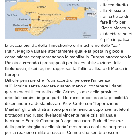
attacco diretto
alla Russia e
non si tratta di
fare il tifo per
Kiev o Mosca o
di decidere se ci
è più simpatica
la treccia bionda della Timoshenko o il machismo dello “zar”
Putin. Meglio valutare attentamente qual è la posta in gioco e
come stiamo compromettendo la stabilità in Europa attaccando la
Russia e creando i presupposti per la destabilizzazione della
Bielorussia, il cui regime rappresenta l’ultimo alleato di Mosca in
Europa.
Difficile pensare che Putin accetti di perdere l’influenza
sull’Ucraina senza cercare quanto meno di contenere i danni
garantendosi il controllo della Crimea, forse delle province
orientali ucraine in gran parte filo-russe e con esse la possibilità
di continuare a destabilizzare Kiev. Certo con “l’operazione
Maidan” gli Stati Uniti si sono presi la rivincita dopo aver subito il
protagonismo russo rivelatosi vincente nelle crisi siriana e
iraniana e Barack Obama può oggi accusare Putin di “essere
dalla parte sbagliata della storia” mostrando così una sorpresa
per la reazione militare russa in Crimea che sembra essere