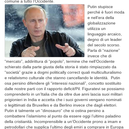
comune a tutto l’Occidente.
Putin stupisce
perché è fuori moda
e nell’era della
globalizzazione
utilizza un
linguaggio arcaico,
degno di un leader
del secolo scorso.
Parla di “nazione”
invece che di
“mercato”, addirittura di “popolo”, termine che nell’Occidente
schierato dalla parte giusta della storia è stato rimpiazzato da
“società” grazie a dogmi politically correct quali multiculturalismo
e relativismo culturale che stanno cancellando le identità. Putin
osa persino difendere gli “interessi nazionali”, concetto sostituito
dalle nostre parti con il rapporto deficit/Pil. Figuratevi se possiamo
comprenderlo in un’Italia che da oltre due anni lascia suoi militari
prigionieri in India e accetta che i suoi governi vengano nominati
o legittimati da Bruxelles e da Berlino invece che dagli elettori.
Putin è talmente un “dinosauro“ che si ostina persino a
combattere l’islamismo al punto da essere oggi l’ultimo paladino
della cristianità. Incomprensibile a un’Occidente prono a imam e
petrodollari che supplica l’ultimo degli emiri a comprare in Europa