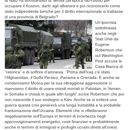
la Nato ha bombardato la Serbia (all’epoca filo-russa) per
occupare il Kosovo, darlo agli albanesi e poi riconoscerlo come
stato indipendente benché per il diritto internazionale si trattasse
di una provincia di Belgrado?
Un’ipocrisia
sottolineata
anche negli
Stati Uniti da
Eugene
Robertson che
sul Washington
Post accusa la
Casa Bianca di
“retorica” e di soffrire d’amnesia .“Prima dell’Iraq c’è stato
l’Afghanistan, il Golfo Persico, Panama e Grenada. E anche se
condanniamo Mosca per la sua oltraggiosa aggressione ci
riserviamo il diritto di usare missili mortali in Pakistan, in Yemen,
in Somalia e chissà in quale altri luoghi” scrive Robertson che pur
non nasconde il suo sostegno a Kiev. Anche se si eviterà una
guerra questa crisi genererà una lunga instabilità e la probabile
frantumazione dell’Ucraina. Elementi che si rifletteranno
negativamente sull’Europa in termini di incertezza negli
approvvigionamenti energetici, costi finanziari e probabilmente
anche in termini di immigrati e profughi ucraini diretti all’ovest.