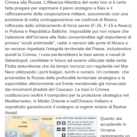
Crimea alla Russia. L’Alleanza Atlantica del resto non si è certo
fatta pregare per esprimere il pieno sostegno a Kiev e il
rafforzamento della cooperazione militare, assumendo così una
posizione di netta contrapposizione nei confronti di Mosca
rafforzata dallo schieramento di forze aeree (F-16, F-15 e Awacs)
in Polonia e Repubblica Baltiche. Impossibile poi non notare che
l’adesione dell’Ucraina alla Nato consentirebbe agli statunitensi di
portare “scudi antimissile”, radar e sensori alle porte di Mosca e
se venisse rispettata l’integrità territoriale del Paese, includendovi
quindi la Crimea, i russi perderebbero le basi aeree e navali di
Sebastopoli, candidate in futuro ad essere utilizzate dalla sesta
Flotta statunitense che da tempo incrocia con regolarità nel Mar
Nero utilizzando i porti bulgari, turchi e rumeni. Un contesto che
priverebbe la Russia della profondità territoriale strategica e la
esporrebbe ulteriormente sul fronte meridionale già minacciato
dai movimenti jihadisti del Caucaso. Le basi in Crimea
costituiscono inoltre il trampolino per la proiezione strategica nel
Mediterraneo, in Medio Oriente e nell’Oceano Indiano e
soprattutto garantiscono il sostegno al regime siriano di Bashar
Assad.
Quanto sta
accadendo in
Ucraina
rappresenta un