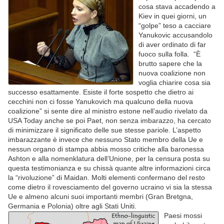
cosa stava accadendo a
Kiev in quei giorni, un
“golpe” teso a cacciare
Yanukovic accusandolo
di aver ordinato di far
fuoco sulla folla. “È
brutto sapere che la
nuova coalizione non
voglia chiarire cosa sia
successo esattamente. Esiste il forte sospetto che dietro ai
cecchini non ci fosse Yanukovich ma qualcuno della nuova
coalizione” si sente dire al ministro estone nell’audio rivelato da
USA Today anche se poi Paet, non senza imbarazzo, ha cercato
di minimizzare il significato delle sue stesse pariole. L’aspetto
imbarazzante è invece che nessuno Stato membro della Ue e
nessun organo di stampa abbia mosso critiche alla baronessa
Ashton e alla nomenklatura dell’Unione, per la censura posta su
questa testimonianza e su chissà quante altre informazioni circa
la “rivoluzione” di Maidan. Molti elementi confermano del resto
come dietro il rovesciamento del governo ucraino vi sia la stessa
Ue e almeno alcuni suoi importanti membri (Gran Bretgna,
Germania e Polonia) oltre agli Stati Uniti.
Paesi mossi