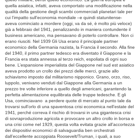
quella asiatica, infatti, aveva comportato una modificazione nella
qualità della gestione degli scambi commerciali planetari tale per
cui l’impatto sull’economia mondiale –e quindi statunitense-
aveva cominciato a mordere (oggi, va da sé, è molto più veloce)
già a febbraio del 1941, penalizzando in maniera contundente il
business americano, ma pensavano di poterlo controllare. Non ci
erano riusciti. Nel 1939 Gli Usa erano il principale partner
economico della Germania nazista, la Francia il secondo. Alla fine
del 1940, il primo partner tedesco era diventato il Giappone e la
Francia era stata annessa al terzo reich, espoliata di ogni suo
bene. L’espansione imperialista del Giappone nel sud est asiatico
aveva prodotto un crollo dei prezzi delle merci, grazie allo
schiavismo imposto dal militarismo nipponico. Grano, orzo, riso,
luppolo, venivano venduti dal Giappone alla Germania a un
prezzo tre volte inferiore a quello degli americani, garantendo la
perfetta alimentazione equilibrata delle truppe tedesche. E gli
Usa, cominciavano a perdere quote di mercato al punto tale da
trovarsi sull’orlo di una spaventosa crisi economica nell’estate del
1941, perché correva il rischio di trovarsi in una gigantesca crisi
di sovraproduzione agricola e provocare un altro crollo in borsa e
una crisi come nel 1929, questa volta evitata grazie all’accortezza
dei dispositivi economici di salvaguardia ben orchestrati
dall’eccellente accoppiata Roosevelt/Truman, i quali, a suo