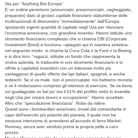
Sta per “Anything But Europe”.
E’ un ordine perentorio (annunciato, preannunciato, vagheggiato,
preparato) dato al grosso capitale finanziario statunitense delle
multinazionali di disinvestire “immediatamente” dall’Europa
spostando ingenti quantità di capitale negli Usa per rilanciare
l’economia americana, con grandiosi incentivi. Hanno istituito uno
strumento finanziario complesso che si chiama CBI (Corporate
Investment Bond) e funziona –spiegato qui in maniera sintetica-
nel seguente modo: si chiama la Coca Cola o la Ford o la Boeing
e si dice loro: “ragazzi, istituite un fondo che rappresenta la
vostra azienda, lo traducete in uno strumento finanziario e lo
offrite a capitalisti investitori con un interesse molto più
vantaggioso di quello offerto dai bpt italiani, spagnoli, e anche
tedeschi: Se vi va male, non vi preoccupate: noi battiamo moneta
e ve li rimborsiamo compresi gli interessi di esercizio. Se va bene,
voi guadagnate un bel po’ ma il 51% del profitto netto lo investite
negli Usa per creare lavoro e occupazione”. Hanno accettato.
Altro che “speculazione finanziaria”. Roba da ridere.
Questi sono i bombardieri americani, inviati dal comandante in
capo dell’esercito più potente del pianeta, il quale non ha
nessuna intenzione di arrendersi all’accordo di ferro Merkel-
Romney, senza aver venduto prima la propria pelle a caro
prezzo.