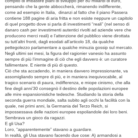
còmpito di imbastire piani di sviluppo per 80 miliardi di euro,
pensando che la gente abboccherà, rimanendo indifferente,
come ad esempio in Italia, dinanzi al fatto che il piano Passera
contiene 188 pagine di aria fritta e non esiste neppure un capitolo
di quel progetto dove si parla di investimenti “reali” (nel senso di
danaro cash per investimenti autentici rivolti ad aziende vere che
producono merci reali) e l’attenzione del pubblico viene dirottata
su tutt’altri fronti, dagli esodati all’articolo 18, da qualche
pettegolezzo parlamentare a qualche minuzia gossip sul mercato.
Negli ultimi sei mesi, la figura del ragionier vanesio ha assunto
sempre di più l’immagine di ciò che egli davvero è: un curatore
fallimentare. E niente di più di questo.
Ciò che sta accadendo, in maniera davvero impressionante, va
assomigliando sempre di più, e in maniera inequivocabile, al
tragico scenario di paura, indifferenza, e miope cinismo, che alla
fine degli anni’30 consegnò il destino delle popolazioni europee
alle mire espansionistiche tedesche. Studiando la storia della
seconda guerra mondiale, salta subito agli occhi la facilità con la
quale, nei primi anni, la Germania del Terzo Reich, si
impossessava delle nazioni europee espoliandole dei loro beni.
Sembrava un gioco da ragazzi.
E gli Usa?
Loro, “apparentemente” stavano a guardare.
In realtà, gli Usa stavano facendo due cose: A) armandosi a