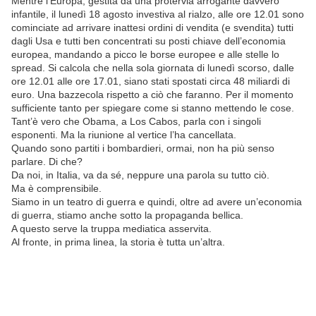
Mentre l’Europa, gestita da una protervia arrogante davvero
infantile, il lunedì 18 agosto investiva al rialzo, alle ore 12.01 sono
cominciate ad arrivare inattesi ordini di vendita (e svendita) tutti
dagli Usa e tutti ben concentrati su posti chiave dell’economia
europea, mandando a picco le borse europee e alle stelle lo
spread. Si calcola che nella sola giornata di lunedì scorso, dalle
ore 12.01 alle ore 17.01, siano stati spostati circa 48 miliardi di
euro. Una bazzecola rispetto a ciò che faranno. Per il momento
sufficiente tanto per spiegare come si stanno mettendo le cose.
Tant’è vero che Obama, a Los Cabos, parla con i singoli
esponenti. Ma la riunione al vertice l’ha cancellata.
Quando sono partiti i bombardieri, ormai, non ha più senso
parlare. Di che?
Da noi, in Italia, va da sé, neppure una parola su tutto ciò.
Ma è comprensibile.
Siamo in un teatro di guerra e quindi, oltre ad avere un’economia
di guerra, stiamo anche sotto la propaganda bellica.
A questo serve la truppa mediatica asservita.
Al fronte, in prima linea, la storia è tutta un’altra.