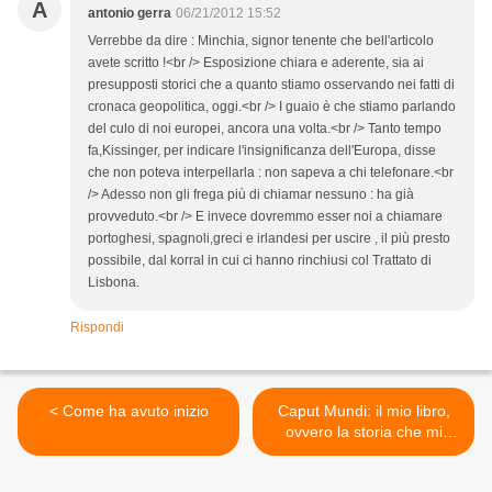
A
antonio gerra
06/21/2012 15:52
Verrebbe da dire : Minchia, signor tenente che bell'articolo
avete scritto !<br /> Esposizione chiara e aderente, sia ai
presupposti storici che a quanto stiamo osservando nei fatti di
cronaca geopolitica, oggi.<br /> I guaio è che stiamo parlando
del culo di noi europei, ancora una volta.<br /> Tanto tempo
fa,Kissinger, per indicare l'insignificanza dell'Europa, disse
che non poteva interpellarla : non sapeva a chi telefonare.<br
/> Adesso non gli frega più di chiamar nessuno : ha già
provveduto.<br /> E invece dovremmo esser noi a chiamare
portoghesi, spagnoli,greci e irlandesi per uscire , il più presto
possibile, dal korral in cui ci hanno rinchiusi col Trattato di
Lisbona.
Rispondi
< Come ha avuto inizio
Caput Mundi: il mio libro,
ovvero la storia che mi
sarebbe piaciuto studiare >