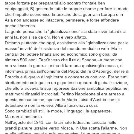
tappe forzate per prepararsi allo scontro frontale ben
equipaggiati; B) gestendo tutte le proprie risorse per fare in modo
che l’impatto economico-finanziario della guerra in Europa e in
Asia non andasse ad intaccare, permeare, e forse affondare
anche l’America.
La gente pensa che la “globalizzazione” sia stata inventata dieci
anni fa, non si sa da chi. Non è vero affatto.
Diciamo piuttosto che oggi, assistiamo alla “globalizzazione per le
masse” in virtù dell’esistenza del mondo mediatico web. Ma le
centrali del potere finanziario ed economico sono globali da
almeno 500 anni. Tant’è vero che il re di Spagna –a meno che
non volesse la guerra- prima di fare una qualsivoglia mossa, si
informava prima sull’opinione del Papa, del re d’Asburgo, del re di
Francia e di quello d’Inghilterra e concertava con loro. Erano tutti
strettamente collegati in un gigantesco quadro di globalizzazione,
che allora trovava la sua rappresentazione simbolica pubblica nei
matrimoni dinastici incrociati. Perfino Napoleone si era arreso a
questa consuetudine, sposando Maria Luisa d’Austria che lui
detestava e non la voleva. Allora funzionava così.
Sono cambiati gli stili, le mode, i linguaggi, le apparenze.
Ma non la sostanza.
Nell’agosto del 1941, con le armate tedesche lanciate nelle
grandi pianure ucraine verso Mosca, in Usa scatta l’allarme. Non
quello militare, bensì quello economico. La guerra europea e