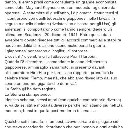
tempo, si erano presi come consulente un grande economista
come John Maynard Keynes e non un modesto ragioniere da
operetta. A settembre di quell’anno, i diplomatici statunitensi si
incontrarono con quelli tedeschi e giapponesi nelle Hawaii. In
seguito a quella riunione (rivelatasi un disastro per gli Usa) gli
americani si comportarono come fanno sempre: diedero un
ultimatum. Scadenza: 20 dicembre 1941. Entro quella data
avrebbero dovuto rivedere tutti gli accordi commerciali e stabilire
nuove modalità di relazione economiche pena la guerra.
I giapponesi pensarono di coglierli di sorpresa..
E così, il 7 dicembre ci fu l’attacco a Pearl Harbour.
Quando l’8 dicembre, il comandante in capo dell’esercito
giapponese, ammiraglio Yamamoto, si presentò davanti
all’imperatore Hiro Hito per fare il suo rapporto, pronunciò la
celebre frase: “Temo, maestà, che abbiamo risvegliato dal suo
sonno un enorme gigante che dormiva”.
La Storia gli ha dato ragione.
La Storia si sta ripetendo.
Identico schema, stessi attori (con qualche comprimario diverso)
e, va da sé, stili e modalità diverse perché non stiamo più nell’Età
moderna, bensì in quella post-moderna telematica.
Qualche settimana fa, in un post, avevo cercato di spiegare ciò
che stava accadendo, ricordando che ogni popolo e ogni etnia ha