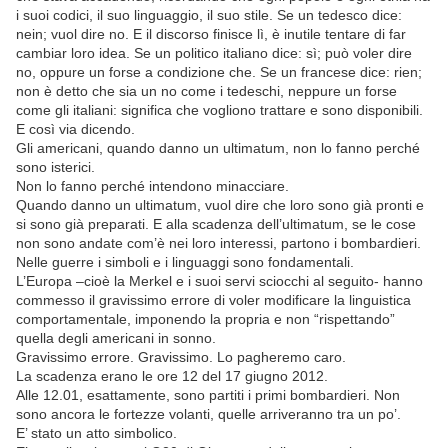
i suoi codici, il suo linguaggio, il suo stile. Se un tedesco dice:
nein; vuol dire no. E il discorso finisce lì, è inutile tentare di far
cambiar loro idea. Se un politico italiano dice: sì; può voler dire
no, oppure un forse a condizione che. Se un francese dice: rien;
non è detto che sia un no come i tedeschi, neppure un forse
come gli italiani: significa che vogliono trattare e sono disponibili.
E così via dicendo.
Gli americani, quando danno un ultimatum, non lo fanno perché
sono isterici.
Non lo fanno perché intendono minacciare.
Quando danno un ultimatum, vuol dire che loro sono già pronti e
si sono già preparati. E alla scadenza dell’ultimatum, se le cose
non sono andate com’è nei loro interessi, partono i bombardieri.
Nelle guerre i simboli e i linguaggi sono fondamentali.
L’Europa –cioè la Merkel e i suoi servi sciocchi al seguito- hanno
commesso il gravissimo errore di voler modificare la linguistica
comportamentale, imponendo la propria e non “rispettando”
quella degli americani in sonno.
Gravissimo errore. Gravissimo. Lo pagheremo caro.
La scadenza erano le ore 12 del 17 giugno 2012.
Alle 12.01, esattamente, sono partiti i primi bombardieri. Non
sono ancora le fortezze volanti, quelle arriveranno tra un po’.
E’ stato un atto simbolico.