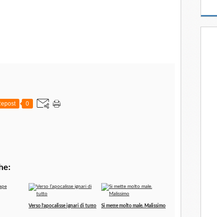
epost
0
he:
Verso l’apocalisse ignari di tutto
Si mette molto male. Malissimo