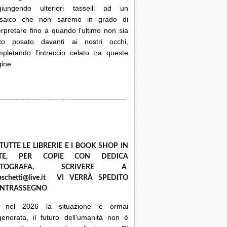
giungendo ulteriori tasselli ad un
saico che non saremo in grado di
erpretare fino a quando l'ultimo non sia
ato posato davanti ai nostri occhi,
pletando l'intreccio celato tra queste
gine
__________________________________________
 TUTTE LE LIBRERIE E I BOOK SHOP IN
ETE, PER COPIE CON DEDICA
UTOGRAFA, SCRIVERE A
raschetti@live.it VI VERRÀ SPEDITO
NTRASSEGNO
 nel 2026 la situazione è ormai
enerata, il futuro dell'umanità non è