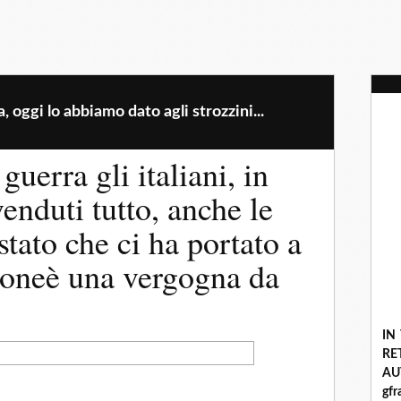
a, oggi lo abbiamo dato agli strozzini...
uerra gli italiani, in
venduti tutto, anche le
stato che ci ha portato a
ioneè una vergogna da
IN
R
A
gf