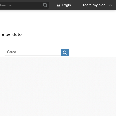
Login
+
Create my blog
on è perduto