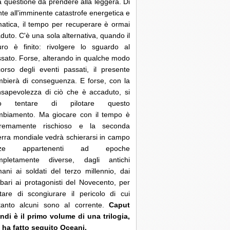
 questione da prendere alla leggera. Di
nte all'imminente catastrofe energetica e
matica, il tempo per recuperare è ormai
duto. C'è una sola alternativa, quando il
uro è finito: rivolgere lo sguardo al
sato. Forse, alterando in qualche modo
corso degli eventi passati, il presente
bierà di conseguenza. E forse, con la
sapevolezza di ciò che è accaduto, si
ò tentare di pilotare questo
mbiamento. Ma giocare con il tempo è
tremamente rischioso e la seconda
rra mondiale vedrà schierarsi in campo
rze appartenenti ad epoche
mpletamente diverse, dagli antichi
ani ai soldati del terzo millennio, dai
bari ai protagonisti del Novecento, per
tare di scongiurare il pericolo di cui
ltanto alcuni sono al corrente.
Caput
di è il primo volume di una trilogia,
 ha fatto seguito Oceani.