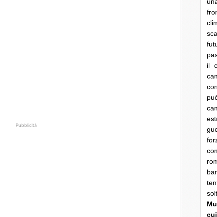
una
fro
cli
sca
fut
pas
il 
cam
con
pu
ca
es
Pubblicità
gue
fo
co
rom
bar
ten
so
Mun
cui