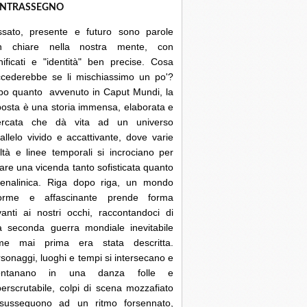
NTRASSEGNO
ssato, presente e futuro sono parole
n chiare nella nostra mente, con
nificati e "identità" ben precise. Cosa
ccederebbe se li mischiassimo un po'?
po quanto avvenuto in Caput Mundi, la
posta è una storia immensa, elaborata e
cercata che dà vita ad un universo
allelo vivido e accattivante, dove varie
ltà e linee temporali si incrociano per
are una vicenda tanto sofisticata quanto
renalinica. Riga dopo riga, un mondo
orme e affascinante prende forma
anti ai nostri occhi, raccontandoci di
a seconda guerra mondiale inevitabile
me mai prima era stata descritta.
sonaggi, luoghi e tempi si intersecano e
lontanano in una danza folle e
erscrutabile, colpi di scena mozzafiato
 susseguono ad un ritmo forsennato,