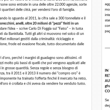
ag
sone sono entrate in una delle oltre 22.000 agenzie, sorte
mo
quartieri delle città, per vendersi l’oro di famiglia.
int
ando lo sguardo al 2011, la cifra sale a 300 tonnellate e il
st
orecchini, anelli, oltre 20 milioni di “pezzi” finiti in un
com
dare l’idea – scrive Carlo Di Foggia sul “Fatto” – in tutta
pa
ti da Bankitalia. Tutti gli altri si muovono nel solco di un
i milionari gestiti dalla criminalità: riciclaggio e
tazione, frode ed evasione fiscale, tutto documentato dalle
___
 d’oro, perché i margini di guadagno sono altissimi. «Il
i molto più bassi di quelli che poi vengono applicati alle
 in grosse quantità. Senza regole e senza bisogno di
IN
nza, tra il 2011 e il 2013 il numero dei “compro oro” è
R
mponente ha trainato l’offerta finché il mercato ha retto,
A
dell’oro è crollata e chi aveva da vendere ha venduto tutto.
gf
CO
Se
deg