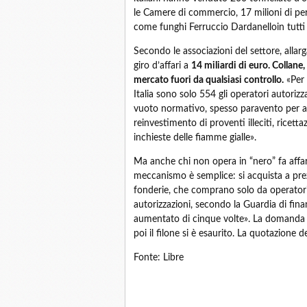
le Camere di commercio, 17 milioni di per
come funghi Ferruccio Dardanelloin tutti i 
Secondo le associazioni del settore, allarg
giro d’affari a
14 miliardi di euro. Collane, 
mercato fuori da qualsiasi controllo.
«Per 
Italia sono solo 554 gli operatori autorizza
vuoto normativo, spesso paravento per affar
reinvestimento di proventi illeciti, ricet
inchieste delle fiamme gialle».
Ma anche chi non opera in “nero” fa affari
meccanismo è semplice: si acquista a prezz
fonderie, che comprano solo da operatori
autorizzazioni, secondo la Guardia di fina
aumentato di cinque volte». La domanda i
poi il filone si è esaurito. La quotazione 
Fonte: Libre