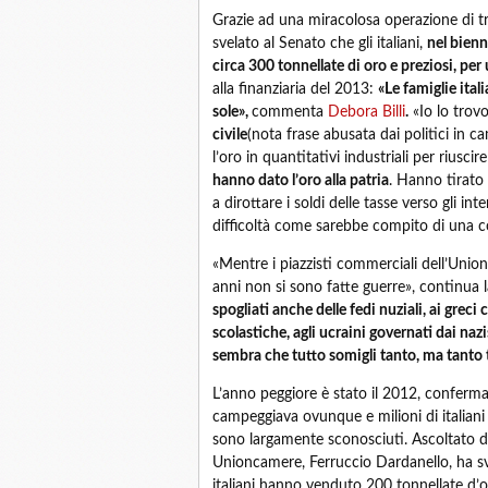
Grazie ad una miracolosa operazione di tr
svelato al Senato che gli italiani,
nel bienn
circa 300 tonnellate di oro e preziosi, per 
alla finanziaria del 2013:
«Le famiglie ital
sole»,
commenta
Debora Billi
.
«Io lo trov
civile
(nota frase abusata dai politici in ca
l’oro in quantitativi industriali per riuscir
hanno dato l’oro alla patria
. Hanno tirato 
a dirottare i soldi delle tasse verso gli in
difficoltà come sarebbe compito di una co
«Mentre i piazzisti commerciali dell’Uni
anni non si sono fatte guerre», continua 
spogliati anche delle fedi nuziali, ai gre
scolastiche, agli ucraini governati dai naz
sembra che tutto somigli tanto, ma tanto 
L’anno peggiore è stato il 2012, conferma
campeggiava ovunque e milioni di italiani 
sono largamente sconosciuti. Ascoltato da
Unioncamere, Ferruccio Dardanello, ha sv
italiani hanno venduto 200 tonnellate d’o