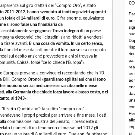
CO
asparenza sul giro d’affari dei “Compro Oro”, è stato
io 2011-2012, hanno svenduto ai tanti negozietti appositi
Pa
un totale di 14 miliardi di euro
. Cifra enorme, equivalente
be
iane si sono fatte una finanziaria da
sig
o
assolutamente vergognoso. Trovo indegno di un paese
su
mpagna elettorale) che i cittadini siano ridotti a vendersi
Do
e a tirare avanti.
E’ una cosa da vomito. In un certo senso,
ris
la fine del mese da soli, mentre il loro paese era occupato
ri
teressi sul debito anziché provvedere a chi si trovava in
par
munità. Chissà, forse “ce lo chiede l’Europa”».
rea
one Europea provano a convincerci raccontando che in 70
cre
la Billi, Compro Oronoi
«guardiamo agli italiani che si sono
ad
ci che muoiono senza medicine e senza cibo nelle mense
en
isti, alla Germania che chiede forza lavoro a basso costo, e ci
dav
tanto, al 1943
».
un
co
 “Il Fatto Quotidiano”: la scritta “compro oro”
Per
vendevano i propri preziosi per arrivare a fine mese. I dati
al
lla commissione industria del Senato, il presidente di
imp
elato i numeri di un fenomeno di massa: nel 2012 gli
si
ro per un valore di 8 miliardi di euro. Due anni fa, stimano