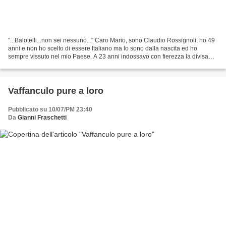
"...Balotelli...non sei nessuno..." Caro Mario, sono Claudio Rossignoli, ho 49
anni e non ho scelto di essere Italiano ma lo sono dalla nascita ed ho
sempre vissuto nel mio Paese. A 23 anni indossavo con fierezza la divisa
dell'Esercito Italiano ed ho...
Vaffanculo pure a loro
Pubblicato su 10/07/PM 23:40
Da
Gianni Fraschetti