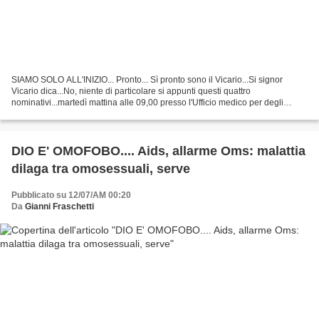
SIAMO SOLO ALL'INIZIO... Pronto... Sì pronto sono il Vicario...Si signor
Vicario dica...No, niente di particolare si appunti questi quattro
nominativi...martedì mattina alle 09,00 presso l'Ufficio medico per degli
esami e profilassi... Scusi signor Vicario,...
DIO E' OMOFOBO.... Aids, allarme Oms: malattia
dilaga tra omosessuali, serve
Pubblicato su 12/07/AM 00:20
Da
Gianni Fraschetti