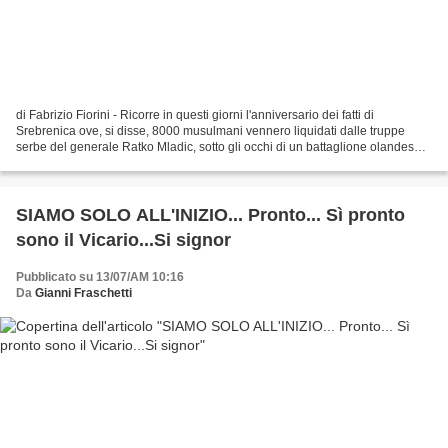
di Fabrizio Fiorini - Ricorre in questi giorni l'anniversario dei fatti di
Srebrenica ove, si disse, 8000 musulmani vennero liquidati dalle truppe
serbe del generale Ratko Mladic, sotto gli occhi di un battaglione olandese
delle Nazioni Unite. Bene, sono...
SIAMO SOLO ALL'INIZIO... Pronto... Sì pronto
sono il Vicario...Si signor
Pubblicato su 13/07/AM 10:16
Da
Gianni Fraschetti