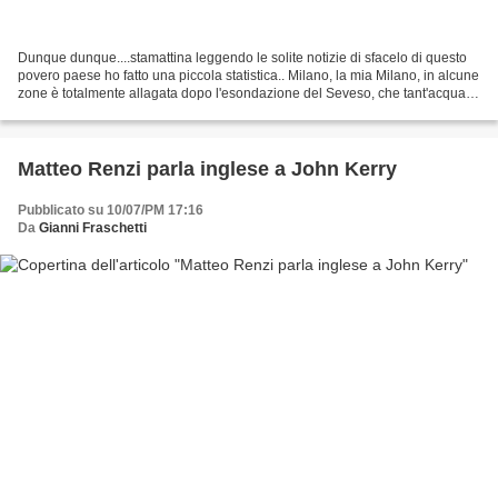
Dunque dunque....stamattina leggendo le solite notizie di sfacelo di questo
povero paese ho fatto una piccola statistica.. Milano, la mia Milano, in alcune
zone è totalmente allagata dopo l'esondazione del Seveso, che tant'acqua
cosi manco la vedi a Venezia...
Matteo Renzi parla inglese a John Kerry
Pubblicato su 10/07/PM 17:16
Da
Gianni Fraschetti