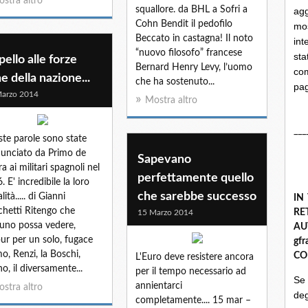
stra altro
squallore. da BHL a Sofri a
ag
Cohn Bendit il pedofilo
mo
Beccato in castagna! Il noto
int
“nuovo filosofo” francese
st
ello alle forze
Bernard Henry Levy, l’uomo
com
e della nazione...
che ha sostenuto...
pa
arzo 2014
Mostra altro
___
te parole sono state
unciato da Primo de
Sapevano
a ai militari spagnoli nel
perfettamente quello
. E' incredibile la loro
che sarebbe successo
lità..... di Gianni
IN
chetti Ritengo che
R
15 Marzo 2014
uno possa vedere,
A
ur per un solo, fugace
gf
mo, Renzi, la Boschi,
CO
L'Euro deve resistere ancora
no, il diversamente...
per il tempo necessario ad
Se
annientarci
stra altro
deg
completamente.... 15 mar –