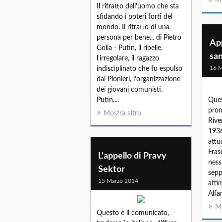
Mo
Il ritratto dell'uomo che sta
sfidando i poteri forti del
mondo. Il ritratto di una
persona per bene... di Pietro
App
Golia - Putin, il ribelle,
san
l’irregolare, il ragazzo
16 M
indisciplinato che fu espulso
dai Pionieri, l’organizzazione
dei giovani comunisti.
Putin,...
Ques
pron
Mostra altro
River
1936
attua
Fras
L'appello di Pravy
ness
Sektor
sepp
15 Marzo 2014
atti
Alfa
Mo
Questo è il comunicato,