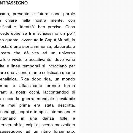
NTRASSEGNO
ssato, presente e futuro sono parole
n chiare nella nostra mente, con
nificati e "identità" ben precise. Cosa
ccederebbe se li mischiassimo un po'?
po quanto avvenuto in Caput Mundi, la
posta è una storia immensa, elaborata e
cercata che dà vita ad un universo
allelo vivido e accattivante, dove varie
ltà e linee temporali si incrociano per
are una vicenda tanto sofisticata quanto
renalinica. Riga dopo riga, un mondo
orme e affascinante prende forma
anti ai nostri occhi, raccontandoci di
a seconda guerra mondiale inevitabile
me mai prima era stata descritta.
sonaggi, luoghi e tempi si intersecano e
lontanano in una danza folle e
erscrutabile, colpi di scena mozzafiato
 susseguono ad un ritmo forsennato,