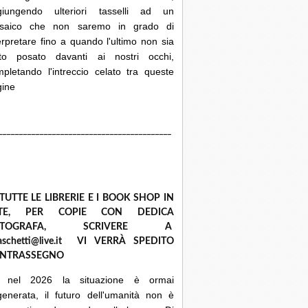
giungendo ulteriori tasselli ad un
saico che non saremo in grado di
erpretare fino a quando l'ultimo non sia
ato posato davanti ai nostri occhi,
pletando l'intreccio celato tra queste
gine
__________________________________________
 TUTTE LE LIBRERIE E I BOOK SHOP IN
ETE, PER COPIE CON DEDICA
UTOGRAFA, SCRIVERE A
raschetti@live.it VI VERRÀ SPEDITO
NTRASSEGNO
 nel 2026 la situazione è ormai
enerata, il futuro dell'umanità non è