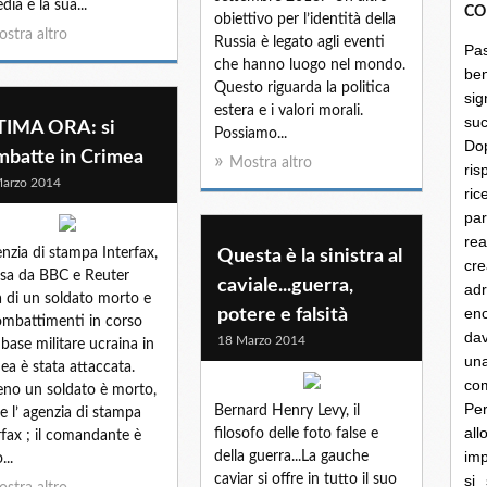
dia e la sua...
CO
obiettivo per l’identità della
stra altro
Russia è legato agli eventi
Pa
che hanno luogo nel mondo.
be
Questo riguarda la politica
sig
estera e i valori morali.
su
TIMA ORA: si
Possiamo...
Do
mbatte in Crimea
Mostra altro
ris
arzo 2014
ri
par
rea
enzia di stampa Interfax,
Questa è la sinistra al
cre
esa da BBC e Reuter
caviale...guerra,
ad
a di un soldato morto e
en
potere e falsità
ombattimenti in corso
dav
18 Marzo 2014
base militare ucraina in
un
ea è stata attaccata.
co
no un soldato è morto,
Per
Bernard Henry Levy, il
ve l’ agenzia di stampa
al
filosofo delle foto false e
rfax ; il comandante è
imp
della guerra...La gauche
...
caviar si offre in tutto il suo
si