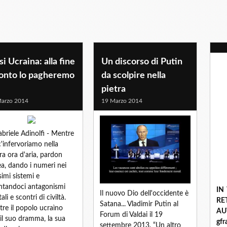
si Ucraina: alla fine
Un discorso di Putin
conto lo pagheremo
da scolpire nella
pietra
arzo 2014
19 Marzo 2014
abriele Adinolfi - Mentre
c'infervoriamo nella
ra ora d'aria, pardon
ea, dando i numeri nei
imi sistemi e
ntandoci antagonismi
IN
Il nuovo Dio dell'occidente è
ali e scontri di civiltà.
R
Satana... Vladimir Putin al
re il popolo ucraìno
A
Forum di Valdai il 19
 il suo dramma, la sua
gf
settembre 2013. “Un altro