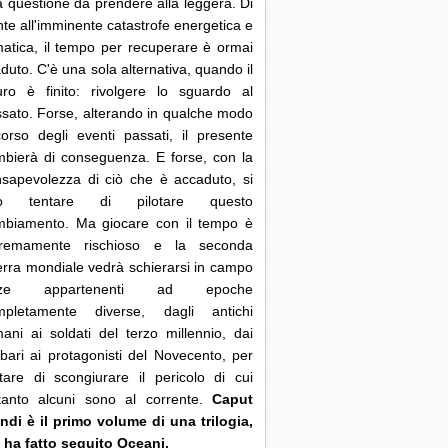
 questione da prendere alla leggera. Di
nte all'imminente catastrofe energetica e
matica, il tempo per recuperare è ormai
duto. C'è una sola alternativa, quando il
uro è finito: rivolgere lo sguardo al
sato. Forse, alterando in qualche modo
corso degli eventi passati, il presente
bierà di conseguenza. E forse, con la
sapevolezza di ciò che è accaduto, si
ò tentare di pilotare questo
mbiamento. Ma giocare con il tempo è
tremamente rischioso e la seconda
rra mondiale vedrà schierarsi in campo
rze appartenenti ad epoche
mpletamente diverse, dagli antichi
ani ai soldati del terzo millennio, dai
bari ai protagonisti del Novecento, per
tare di scongiurare il pericolo di cui
ltanto alcuni sono al corrente.
Caput
di è il primo volume di una trilogia,
 ha fatto seguito Oceani.