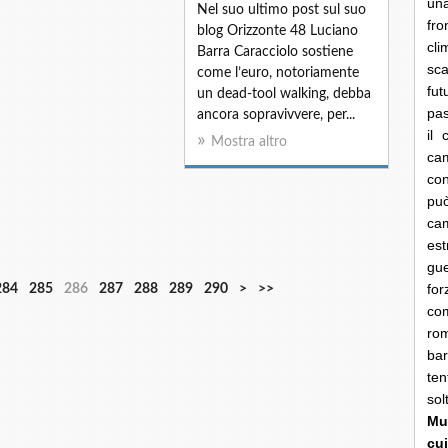
una
Nel suo ultimo post sul suo
fro
blog Orizzonte 48 Luciano
cli
Barra Caracciolo sostiene
sca
come l’euro, notoriamente
fut
un dead-tool walking, debba
pas
ancora sopravivvere, per...
il 
Mostra altro
cam
con
pu
ca
es
gue
3
fo
284
285
286
287
288
289
290
>
>>
0
co
0
rom
bar
ten
so
Mun
cui