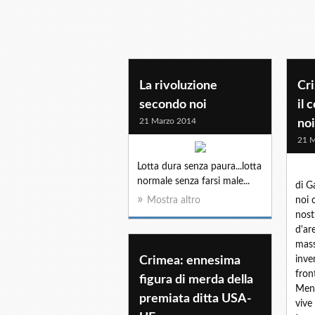
La rivoluzione
Cri
secondo noi
il 
21 Marzo 2014
noi
21 M
Lotta dura senza paura...lotta
normale senza farsi male...
di G
Mostra altro
noi 
nost
d'ar
mass
Crimea: ennesima
inve
front
figura di merda della
Ment
premiata ditta USA-
vive