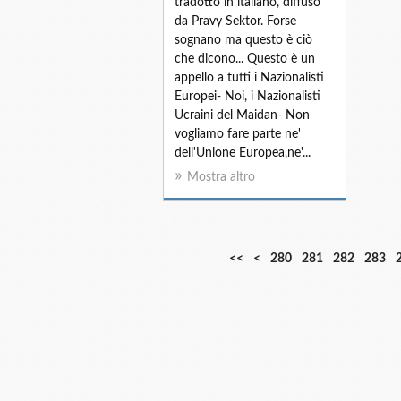
tradotto in italiano, diffuso
da Pravy Sektor. Forse
sognano ma questo è ciò
che dicono... Questo è un
appello a tutti i Nazionalisti
Europei- Noi, i Nazionalisti
Ucraini del Maidan- Non
vogliamo fare parte ne'
dell'Unione Europea,ne'...
Mostra altro
2
2
2
2
2
2
2
2
<<
<
280
281
282
283
0
1
2
3
4
5
6
7
0
0
0
0
0
0
0
0