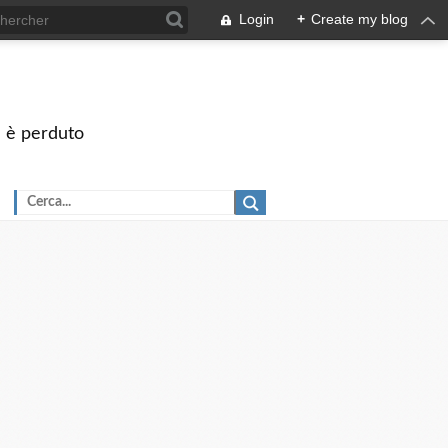
Login
+
Create my blog
on è perduto