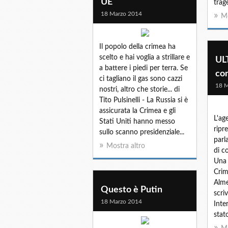
UE
trage
18 Marzo 2014
Mo
Il popolo della crimea ha
scelto e hai voglia a strillare e
UL
a battere i piedi per terra. Se
co
ci tagliano il gas sono cazzi
18 M
nostri, altro che storie... di
Tito Pulsinelli - La Russia si è
assicurata la Crimea e gli
L'ag
Stati Uniti hanno messo
ripr
sullo scanno presidenziale...
parl
Mostra altro
di c
Una 
Crim
Alme
Questo è Putin
scri
18 Marzo 2014
Inte
stato