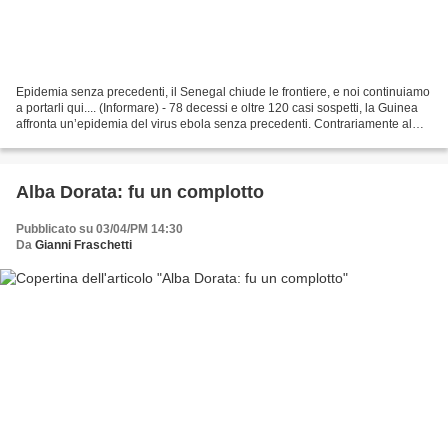
Epidemia senza precedenti, il Senegal chiude le frontiere, e noi continuiamo
a portarli qui.... (Informare) - 78 decessi e oltre 120 casi sospetti, la Guinea
affronta un’epidemia del virus ebola senza precedenti. Contrariamente al
passato, in cui i casi...
Alba Dorata: fu un complotto
Pubblicato su 03/04/PM 14:30
Da
Gianni Fraschetti