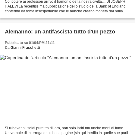
Col potere ai professori arrivò il tramonto della nostra civiltà.... DI JOSEPH
HALEVI La recentissima pubblicazione dello studio della Bank of England
conferma da fonte insospettabile che le banche creano moneta dal nulla
(cioe’ non la scavano da qualche...
Alemanno: un antifascista tutto d'un pezzo
Pubblicato su 01/04/PM 21:11
Da
Gianni Fraschetti
Si rubavano i soldi pure tra di loro, non solo ladri ma anche morti di fame....
Un verbale di interrogatorio di otto pagine (sin qui inedito in quelle sue parti