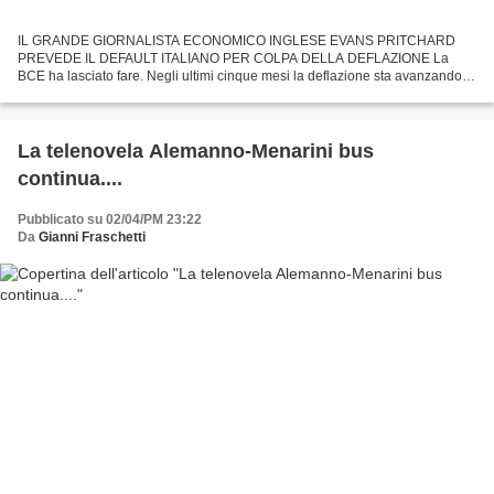
IL GRANDE GIORNALISTA ECONOMICO INGLESE EVANS PRITCHARD
PREVEDE IL DEFAULT ITALIANO PER COLPA DELLA DEFLAZIONE La
BCE ha lasciato fare. Negli ultimi cinque mesi la deflazione sta avanzando al
tasso annuo del -1,5% nell’eurozona, grazie alle manovre di...
La telenovela Alemanno-Menarini bus
continua....
Pubblicato su 02/04/PM 23:22
Da
Gianni Fraschetti