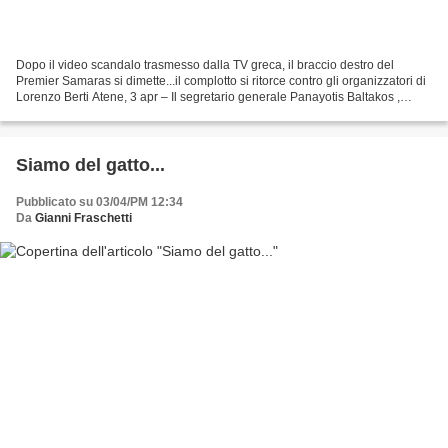
Dopo il video scandalo trasmesso dalla TV greca, il braccio destro del
Premier Samaras si dimette...il complotto si ritorce contro gli organizzatori di
Lorenzo Berti Atene, 3 apr – Il segretario generale Panayotis Baltakos ,
considerato uno dei principali...
Siamo del gatto...
Pubblicato su 03/04/PM 12:34
Da
Gianni Fraschetti