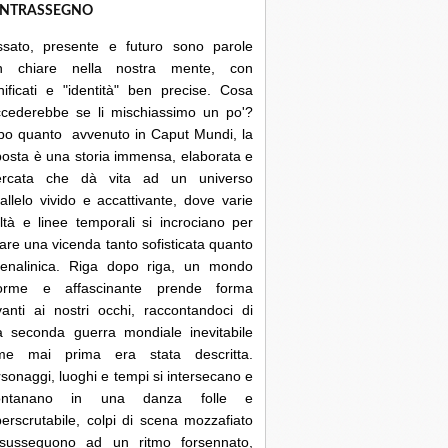
NTRASSEGNO
ssato, presente e futuro sono parole
n chiare nella nostra mente, con
nificati e "identità" ben precise. Cosa
ccederebbe se li mischiassimo un po'?
po quanto avvenuto in Caput Mundi, la
posta è una storia immensa, elaborata e
cercata che dà vita ad un universo
allelo vivido e accattivante, dove varie
ltà e linee temporali si incrociano per
are una vicenda tanto sofisticata quanto
renalinica. Riga dopo riga, un mondo
orme e affascinante prende forma
anti ai nostri occhi, raccontandoci di
a seconda guerra mondiale inevitabile
me mai prima era stata descritta.
sonaggi, luoghi e tempi si intersecano e
lontanano in una danza folle e
erscrutabile, colpi di scena mozzafiato
 susseguono ad un ritmo forsennato,