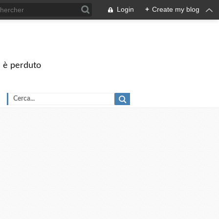
Login
+
Create my blog
on è perduto