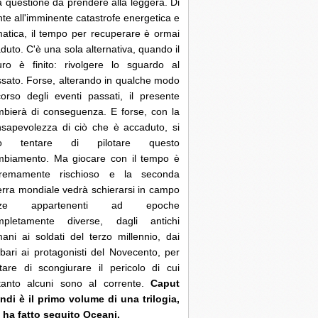
 questione da prendere alla leggera. Di
nte all'imminente catastrofe energetica e
matica, il tempo per recuperare è ormai
duto. C'è una sola alternativa, quando il
uro è finito: rivolgere lo sguardo al
sato. Forse, alterando in qualche modo
corso degli eventi passati, il presente
bierà di conseguenza. E forse, con la
sapevolezza di ciò che è accaduto, si
ò tentare di pilotare questo
mbiamento. Ma giocare con il tempo è
tremamente rischioso e la seconda
rra mondiale vedrà schierarsi in campo
rze appartenenti ad epoche
mpletamente diverse, dagli antichi
ani ai soldati del terzo millennio, dai
bari ai protagonisti del Novecento, per
tare di scongiurare il pericolo di cui
ltanto alcuni sono al corrente.
Caput
di è il primo volume di una trilogia,
 ha fatto seguito Oceani.