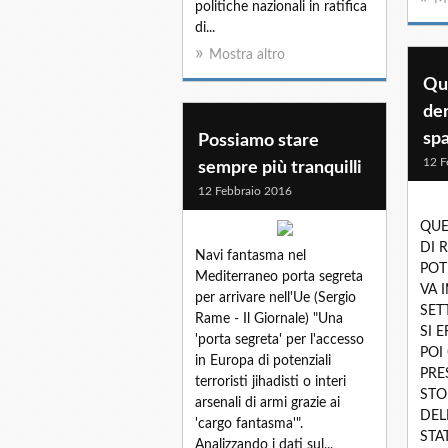
politiche nazionali in ratifica
di...
Mostra altro
Qu
der
spa
Possiamo stare
12 F
sempre più tranquilli
12 Febbraio 2016
QUE
DI 
Navi fantasma nel
POT
Mediterraneo porta segreta
VA I
per arrivare nell'Ue (Sergio
SET
Rame - Il Giornale) "Una
SI 
'porta segreta' per l'accesso
POI
in Europa di potenziali
PRE
terroristi jihadisti o interi
STO
arsenali di armi grazie ai
DEL
'cargo fantasma'".
STA
Analizzando i dati sul...