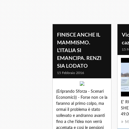
FINISCE ANCHE IL
Vid
MAMMISMO.
ca
15 F
L’ITALIA SI
EMANCIPA. RENZI
SIA LODATO
15 Febbraio 2016
(Eriprando Sforza - Scenari
Economici)) - Forse non ce la
E' 
faranno al primo colpo, ma
SHE
ormai il problema è stato
49.
sollevato e andranno avanti
fino a che l’idea non verrà
Mo
accettata e così le pensioni