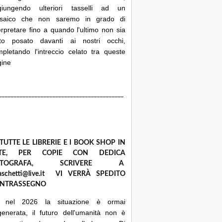
giungendo ulteriori tasselli ad un
saico che non saremo in grado di
erpretare fino a quando l'ultimo non sia
ato posato davanti ai nostri occhi,
pletando l'intreccio celato tra queste
gine
__________________________________________
 TUTTE LE LIBRERIE E I BOOK SHOP IN
ETE, PER COPIE CON DEDICA
UTOGRAFA, SCRIVERE A
raschetti@live.it VI VERRÀ SPEDITO
NTRASSEGNO
 nel 2026 la situazione è ormai
enerata, il futuro dell'umanità non è