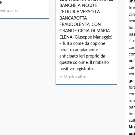
una
E
BANCHE A PICCO E
fro
stra altro
L'ETRURIA VERSO LA
cli
BANCAROTTA
sca
FRAUDOLENTA, CON
fut
GRANDE GIOIA DI MARIA
pas
ELENA (Giuseppe Maneggio)
il 
- Tutto come da copione
cam
peraltro ampiamente
con
anticipato ieri proprio da
pu
queste colonne. Il rimbalzo
ca
positivo registrato...
es
Mostra altro
gue
fo
co
rom
bar
ten
so
Mun
cui