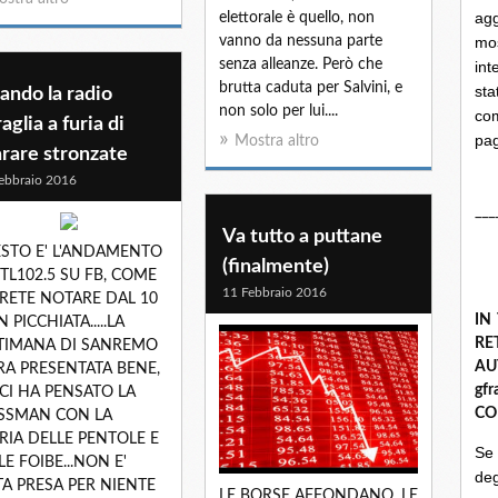
ag
elettorale è quello, non
vanno da nessuna parte
mo
senza alleanze. Però che
int
brutta caduta per Salvini, e
st
ando la radio
non solo per lui....
com
aglia a furia di
pa
Mostra altro
rare stronzate
ebbraio 2016
___
Va tutto a puttane
STO E' L'ANDAMENTO
(finalmente)
RTL102.5 SU FB, COME
11 Febbraio 2016
RETE NOTARE DAL 10
IN
N PICCHIATA.....LA
R
TIMANA DI SANREMO
A
ERA PRESENTATA BENE,
gf
 CI HA PENSATO LA
CO
SSMAN CON LA
RIA DELLE PENTOLE E
Se
LE FOIBE...NON E'
deg
TA PRESA PER NIENTE
LE BORSE AFFONDANO, LE