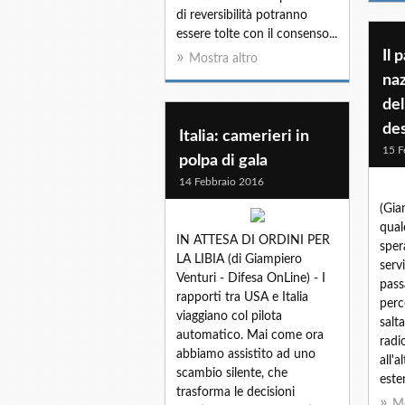
di reversibilità potranno
essere tolte con il consenso...
Il 
Mostra altro
naz
del
de
Italia: camerieri in
15 F
polpa di gala
14 Febbraio 2016
(Gia
qual
IN ATTESA DI ORDINI PER
sper
LA LIBIA (di Giampiero
serv
Venturi - Difesa OnLine) - I
pass
rapporti tra USA e Italia
perc
viaggiano col pilota
salt
automatico. Mai come ora
radi
abbiamo assistito ad uno
all'
scambio silente, che
este
trasforma le decisioni
Mo