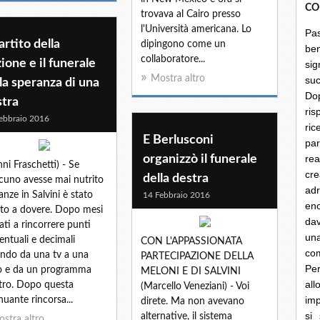
CO
trovava al Cairo presso
l'Università americana. Lo
Pa
partito della
dipingono come un
be
collaboratore...
ione e il funerale
sig
Mostra altro
su
la speranza di una
Do
stra
ris
ebbraio 2016
ri
E Berlusconi
par
organizzò il funerale
rea
nni Fraschetti) - Se
cre
della destra
cuno avesse mai nutrito
ad
anze in Salvini è stato
14 Febbraio 2016
en
ito a dovere. Dopo mesi
dav
ati a rincorrere punti
un
entuali e decimali
CON L'APPASSIONATA
co
ando da una tv a una
PARTECIPAZIONE DELLA
Per
o e da un programma
MELONI E DI SALVINI
al
altro. Dopo questa
(Marcello Veneziani) - Voi
imp
nuante rincorsa...
direte. Ma non avevano
si
alternative, il sistema
stra altro