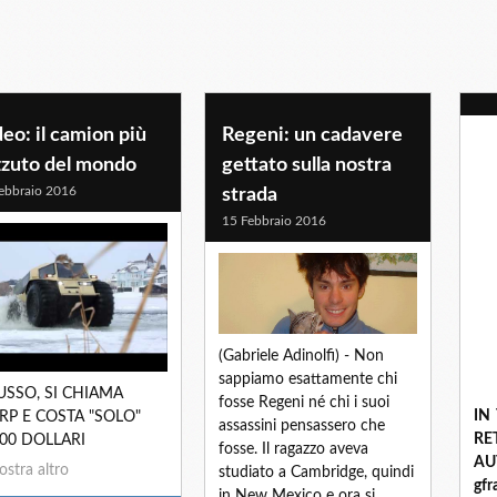
eo: il camion più
Regeni: un cadavere
zzuto del mondo
gettato sulla nostra
ebbraio 2016
strada
15 Febbraio 2016
(Gabriele Adinolfi) - Non
sappiamo esattamente chi
RUSSO, SI CHIAMA
fosse Regeni né chi i suoi
IN
RP E COSTA "SOLO"
assassini pensassero che
R
000 DOLLARI
fosse. Il ragazzo aveva
A
stra altro
studiato a Cambridge, quindi
gf
in New Mexico e ora si