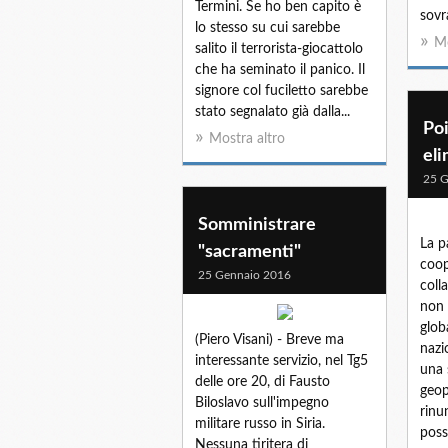
Termini. Se ho ben capito è
sovra
lo stesso su cui sarebbe
Mo
salito il terrorista-giocattolo
che ha seminato il panico. Il
signore col fuciletto sarebbe
stato segnalato già dalla...
Poi
Mostra altro
eli
25 G
Somministrare
La p
"sacramenti"
coop
25 Gennaio 2016
coll
non 
glob
(Piero Visani) - Breve ma
nazi
interessante servizio, nel Tg5
una 
delle ore 20, di Fausto
geop
Biloslavo sull'impegno
rinu
militare russo in Siria.
poss
Nessuna tiritera di