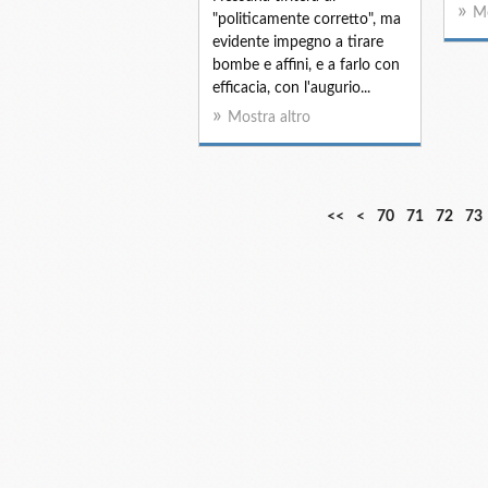
Mo
"politicamente corretto", ma
evidente impegno a tirare
bombe e affini, e a farlo con
efficacia, con l'augurio...
Mostra altro
1
2
3
4
5
6
<<
<
70
71
72
73
0
0
0
0
0
0