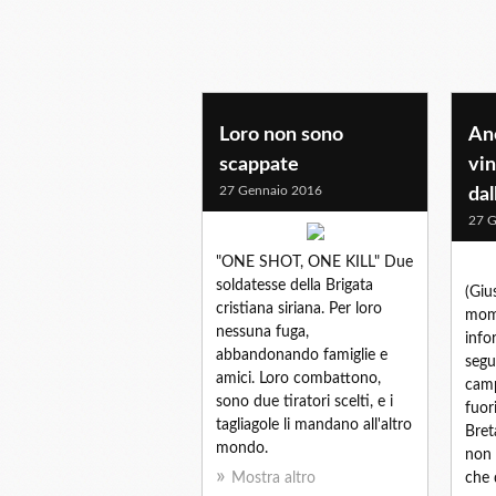
Loro non sono
Anc
scappate
vin
27 Gennaio 2016
dal
27 G
"ONE SHOT, ONE KILL" Due
soldatesse della Brigata
(Giu
cristiana siriana. Per loro
mome
nessuna fuga,
info
abbandonando famiglie e
segu
amici. Loro combattono,
camp
sono due tiratori scelti, e i
fuor
tagliagole li mandano all'altro
Bret
mondo.
non 
Mostra altro
che 