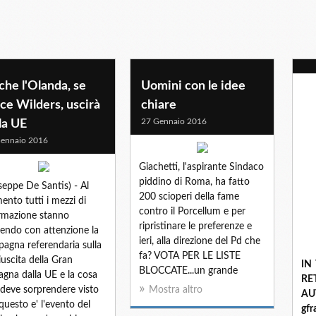
he l'Olanda, se
Uomini con le idee
ce Wilders, uscirà
chiare
27 Gennaio 2016
la UE
ennaio 2016
Giachetti, l'aspirante Sindaco
piddino di Roma, ha fatto
seppe De Santis) - Al
200 scioperi della fame
nto tutti i mezzi di
contro il Porcellum e per
rmazione stanno
ripristinare le preferenze e
endo con attenzione la
ieri, alla direzione del Pd che
agna referendaria sulla
fa? VOTA PER LE LISTE
iuscita della Gran
IN
BLOCCATE...un grande
agna dalla UE e la cosa
R
deve sorprendere visto
Mostra altro
A
questo e' l'evento del
gf