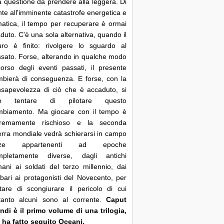
 questione da prendere alla leggera. Di
nte all'imminente catastrofe energetica e
matica, il tempo per recuperare è ormai
duto. C'è una sola alternativa, quando il
uro è finito: rivolgere lo sguardo al
sato. Forse, alterando in qualche modo
corso degli eventi passati, il presente
bierà di conseguenza. E forse, con la
sapevolezza di ciò che è accaduto, si
ò tentare di pilotare questo
mbiamento. Ma giocare con il tempo è
tremamente rischioso e la seconda
rra mondiale vedrà schierarsi in campo
rze appartenenti ad epoche
mpletamente diverse, dagli antichi
ani ai soldati del terzo millennio, dai
bari ai protagonisti del Novecento, per
tare di scongiurare il pericolo di cui
ltanto alcuni sono al corrente.
Caput
di è il primo volume di una trilogia,
 ha fatto seguito Oceani.