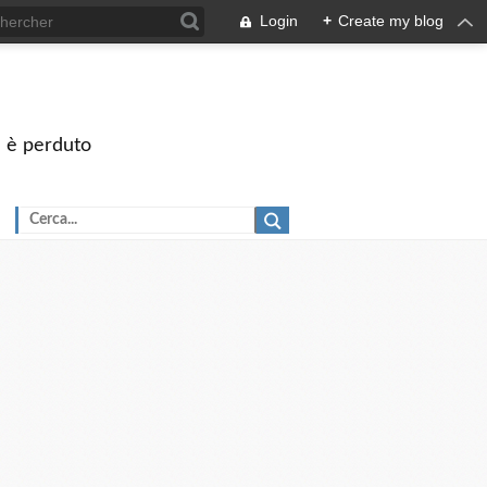
Login
+
Create my blog
on è perduto