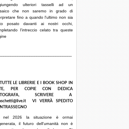
giungendo ulteriori tasselli ad un
saico che non saremo in grado di
erpretare fino a quando l'ultimo non sia
ato posato davanti ai nostri occhi,
pletando l'intreccio celato tra queste
gine
__________________________________________
 TUTTE LE LIBRERIE E I BOOK SHOP IN
ETE, PER COPIE CON DEDICA
UTOGRAFA, SCRIVERE A
raschetti@live.it VI VERRÀ SPEDITO
NTRASSEGNO
 nel 2026 la situazione è ormai
enerata, il futuro dell'umanità non è