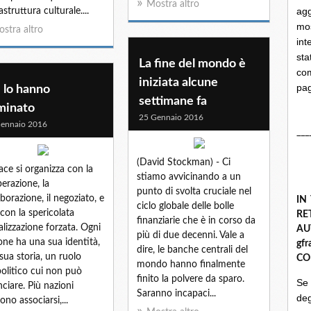
Mostra altro
ag
struttura culturale....
mo
stra altro
int
st
La fine del mondo è
com
iniziata alcune
pa
 lo hanno
settimane fa
minato
25 Gennaio 2016
ennaio 2016
___
(David Stockman) - Ci
ace si organizza con la
stiamo avvicinando a un
erazione, la
punto di svolta cruciale nel
aborazione, il negoziato, e
IN
ciclo globale delle bolle
con la spericolata
R
finanziarie che è in corso da
alizzazione forzata. Ogni
A
più di due decenni. Vale a
one ha una sua identità,
gf
dire, le banche centrali del
sua storia, un ruolo
CO
mondo hanno finalmente
olitico cui non può
finito la polvere da sparo.
Se
nciare. Più nazioni
Saranno incapaci...
deg
ono associarsi,...