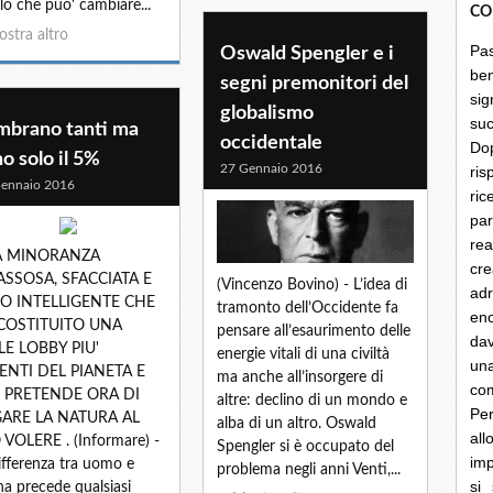
lo che puo' cambiare...
CO
stra altro
Pa
Oswald Spengler e i
be
segni premonitori del
sig
globalismo
su
mbrano tanti ma
occidentale
Do
o solo il 5%
27 Gennaio 2016
ris
ennaio 2016
ri
par
rea
 MINORANZA
cre
ASSOSA, SFACCIATA E
(Vincenzo Bovino) - L’idea di
ad
O INTELLIGENTE CHE
tramonto dell’Occidente fa
en
COSTITUITO UNA
pensare all’esaurimento delle
dav
LE LOBBY PIU'
energie vitali di una civiltà
un
ENTI DEL PIANETA E
ma anche all’insorgere di
co
 PRETENDE ORA DI
altre: declino di un mondo e
Per
GARE LA NATURA AL
alba di un altro. Oswald
al
VOLERE . (Informare) -
Spengler si è occupato del
imp
ifferenza tra uomo e
problema negli anni Venti,...
si
a precede qualsiasi