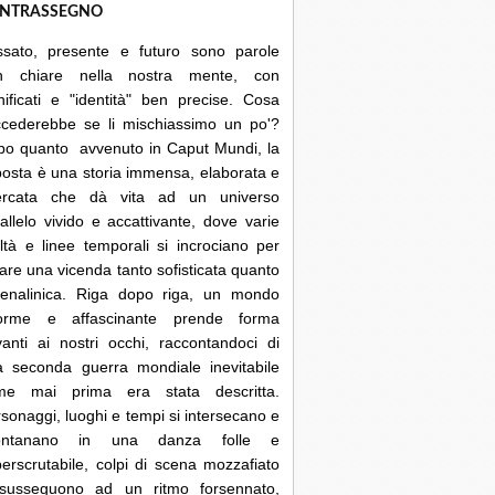
NTRASSEGNO
ssato, presente e futuro sono parole
n chiare nella nostra mente, con
nificati e "identità" ben precise. Cosa
ccederebbe se li mischiassimo un po'?
po quanto avvenuto in Caput Mundi, la
posta è una storia immensa, elaborata e
cercata che dà vita ad un universo
allelo vivido e accattivante, dove varie
ltà e linee temporali si incrociano per
are una vicenda tanto sofisticata quanto
renalinica. Riga dopo riga, un mondo
orme e affascinante prende forma
anti ai nostri occhi, raccontandoci di
a seconda guerra mondiale inevitabile
me mai prima era stata descritta.
sonaggi, luoghi e tempi si intersecano e
lontanano in una danza folle e
erscrutabile, colpi di scena mozzafiato
 susseguono ad un ritmo forsennato,