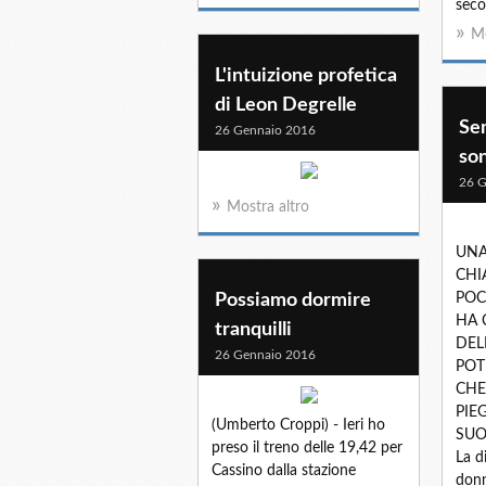
seco
Mo
L'intuizione profetica
di Leon Degrelle
Se
26 Gennaio 2016
son
26 G
Mostra altro
UNA
CHI
Possiamo dormire
POC
HA 
tranquilli
DEL
26 Gennaio 2016
POT
CHE
PIE
(Umberto Croppi) - Ieri ho
SUO 
preso il treno delle 19,42 per
La d
Cassino dalla stazione
donn