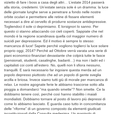
vizietto di fare i boss a casa degli altri… L’estate 2014 passerà
alla storia, credetemi. Un’estate senza sole è un dramma: la luce
delle giornate lunghe serve a penetrare a fondo nelle nostre
orbite oculari e permettere alle retine di fissare elementi
necessari a dire al cervello di produrre sostanze antidepressive.
Togliendoci il sole ci deprimiamo. E lorsignori lo sanno. Per
questo ci stanno attaccando coi cieli coperti. Sappiate che nel
mondo è la regione scandinava quella col maggior numero di
suicidi per depressione. Ed il motivo è sempre lo stesso:
mancanza di luce! Sapete perché vogliono toglierci la luce solare
proprio oggi, 2014? Perché ad Ottobre verrà varata una serie di
piani economico-finanziari devastante che colpirà tutte le fasce
(pensionati, studenti, casalinghe, badanti…) ma non i ladri ed i
capitalisti coi conti all’estero. No, quelli non li sfiora nessuno,
tranquilli. E sarà necessario far ingoiare questa merda ad un
popolo depresso piuttosto che ad un popolo di gente sveglia
arzilla e briosa. Invece siamo tutti giù di morale per mancanza di
relax. Le nostre agognate ferie le abbiamo trascorse sotto alla
pioggia a domandarci “ma quando smette”? Non smette. Ce la
dobbiamo tenere così, perché così hanno stabilito i maiali
mondialisti. Dobbiamo tornare al posto di lavoro più depressi di
come lo abbiamo lasciato. E guarda caso tutto in concomitanza
delle “riforme” di un governo composto da elementi giudicati
incostituzionali dalla Consulta medesima. Un manipolo di