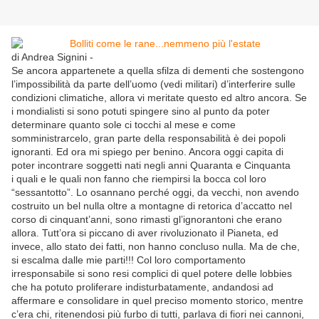
di Andrea Signini -
Se ancora appartenete a quella sfilza di dementi che sostengono
l’impossibilità da parte dell’uomo (vedi militari) d’interferire sulle
condizioni climatiche, allora vi meritate questo ed altro ancora. Se
i mondialisti si sono potuti spingere sino al punto da poter
determinare quanto sole ci tocchi al mese e come
somministrarcelo, gran parte della responsabilità è dei popoli
ignoranti. Ed ora mi spiego per benino. Ancora oggi capita di
poter incontrare soggetti nati negli anni Quaranta e Cinquanta
i quali e le quali non fanno che riempirsi la bocca col loro
“sessantotto”. Lo osannano perché oggi, da vecchi, non avendo
costruito un bel nulla oltre a montagne di retorica d’accatto nel
corso di cinquant’anni, sono rimasti gl’ignorantoni che erano
allora. Tutt’ora si piccano di aver rivoluzionato il Pianeta, ed
invece, allo stato dei fatti, non hanno concluso nulla. Ma de che,
si escalma dalle mie parti!!! Col loro comportamento
irresponsabile si sono resi complici di quel potere delle lobbies
che ha potuto proliferare indisturbatamente, andandosi ad
affermare e consolidare in quel preciso momento storico, mentre
c’era chi, ritenendosi più furbo di tutti, parlava di fiori nei cannoni,