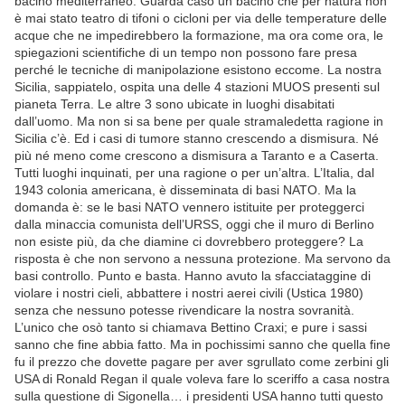
bacino mediterraneo. Guarda caso un bacino che per natura non
è mai stato teatro di tifoni o cicloni per via delle temperature delle
acque che ne impedirebbero la formazione, ma ora come ora, le
spiegazioni scientifiche di un tempo non possono fare presa
perché le tecniche di manipolazione esistono eccome. La nostra
Sicilia, sappiatelo, ospita una delle 4 stazioni MUOS presenti sul
pianeta Terra. Le altre 3 sono ubicate in luoghi disabitati
dall’uomo. Ma non si sa bene per quale stramaledetta ragione in
Sicilia c’è. Ed i casi di tumore stanno crescendo a dismisura. Né
più né meno come crescono a dismisura a Taranto e a Caserta.
Tutti luoghi inquinati, per una ragione o per un’altra. L’Italia, dal
1943 colonia americana, è disseminata di basi NATO. Ma la
domanda è: se le basi NATO vennero istituite per proteggerci
dalla minaccia comunista dell’URSS, oggi che il muro di Berlino
non esiste più, da che diamine ci dovrebbero proteggere? La
risposta è che non servono a nessuna protezione. Ma servono da
basi controllo. Punto e basta. Hanno avuto la sfacciataggine di
violare i nostri cieli, abbattere i nostri aerei civili (Ustica 1980)
senza che nessuno potesse rivendicare la nostra sovranità.
L’unico che osò tanto si chiamava Bettino Craxi; e pure i sassi
sanno che fine abbia fatto. Ma in pochissimi sanno che quella fine
fu il prezzo che dovette pagare per aver sgrullato come zerbini gli
USA di Ronald Regan il quale voleva fare lo sceriffo a casa nostra
sulla questione di Sigonella… i presidenti USA hanno tutti questo