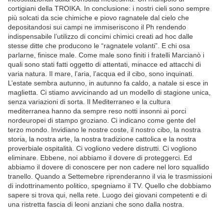
cortigiani della TROIKA. In conclusione: i nostri cieli sono sempre
più solcati da scie chimiche e piovo ragnatele dal cielo che
depositandosi sui campi ne immiseriscono il Ph rendendo
indispensabile l’utilizzo di concimi chimici creati ad hoc dalle
stesse ditte che producono le “ragnatele volanti”. E chi osa
parlarne, finisce male. Come male sono finiti i fratelli Marcianò i
quali sono stati fatti oggetto di attentati, minacce ed attacchi di
varia natura. Il mare, l’aria, l’acqua ed il cibo, sono inquinati.
L’estate sembra autunno, in autunno fa caldo, a natale si esce in
maglietta. Ci stiamo avvicinando ad un modello di stagione unica,
senza variazioni di sorta. Il Mediterraneo e la cultura
mediterranea hanno da sempre reso notti insonni ai porci
nordeuropei di stampo groziano. Ci indicano come gente del
terzo mondo. Invidiano le nostre coste, il nostro cibo, la nostra
storia, la nostra arte, la nostra tradizione cattolica e la nostra
proverbiale ospitalità. Ci vogliono vedere distrutti. Ci vogliono
eliminare. Ebbene, noi abbiamo il dovere di proteggerci. Ed
abbiamo il dovere di conoscere per non cadere nel loro squallido
tranello. Quando a Settemebre riprenderanno il via le trasmissioni
di indottrinamento politico, spegniamo il TV. Quello che dobbiamo
sapere si trova qui, nella rete. Luogo dei giovani competenti e di
una ristretta fascia di leoni anziani che sono dalla nostra.