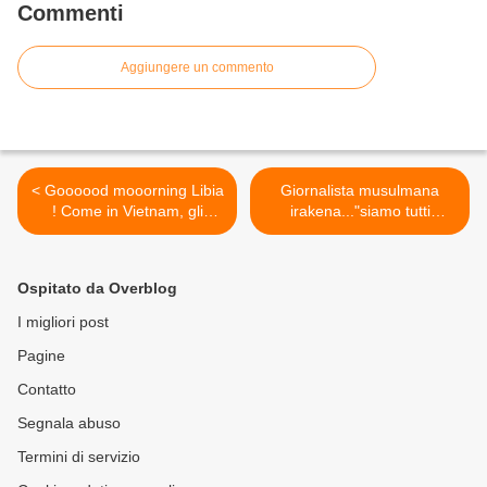
Commenti
Aggiungere un commento
< Goooood mooorning Libia
Giornalista musulmana
! Come in Vietnam, gli
irakena..."siamo tutti
americani scappano a
cristiani" >
gambe levate.
Ospitato da Overblog
I migliori post
Pagine
Contatto
Segnala abuso
Termini di servizio