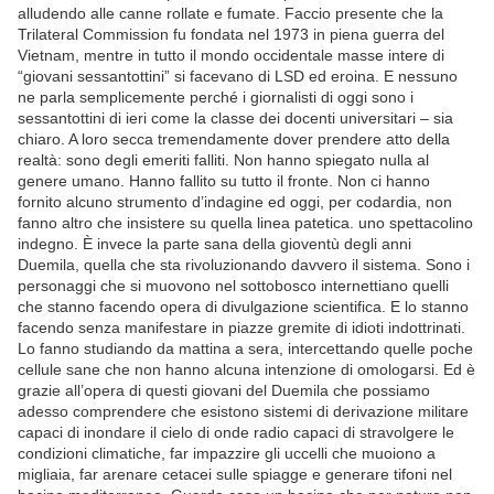
alludendo alle canne rollate e fumate. Faccio presente che la
Trilateral Commission fu fondata nel 1973 in piena guerra del
Vietnam, mentre in tutto il mondo occidentale masse intere di
“giovani sessantottini” si facevano di LSD ed eroina. E nessuno
ne parla semplicemente perché i giornalisti di oggi sono i
sessantottini di ieri come la classe dei docenti universitari – sia
chiaro. A loro secca tremendamente dover prendere atto della
realtà: sono degli emeriti falliti. Non hanno spiegato nulla al
genere umano. Hanno fallito su tutto il fronte. Non ci hanno
fornito alcuno strumento d’indagine ed oggi, per codardia, non
fanno altro che insistere su quella linea patetica. uno spettacolino
indegno. È invece la parte sana della gioventù degli anni
Duemila, quella che sta rivoluzionando davvero il sistema. Sono i
personaggi che si muovono nel sottobosco internettiano quelli
che stanno facendo opera di divulgazione scientifica. E lo stanno
facendo senza manifestare in piazze gremite di idioti indottrinati.
Lo fanno studiando da mattina a sera, intercettando quelle poche
cellule sane che non hanno alcuna intenzione di omologarsi. Ed è
grazie all’opera di questi giovani del Duemila che possiamo
adesso comprendere che esistono sistemi di derivazione militare
capaci di inondare il cielo di onde radio capaci di stravolgere le
condizioni climatiche, far impazzire gli uccelli che muoiono a
migliaia, far arenare cetacei sulle spiagge e generare tifoni nel