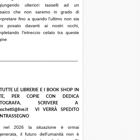
giungendo ulteriori tasselli ad un
saico che non saremo in grado di
erpretare fino a quando l'ultimo non sia
ato posato davanti ai nostri occhi,
pletando l'intreccio celato tra queste
gine
__________________________________________
 TUTTE LE LIBRERIE E I BOOK SHOP IN
ETE, PER COPIE CON DEDICA
UTOGRAFA, SCRIVERE A
raschetti@live.it VI VERRÀ SPEDITO
NTRASSEGNO
 nel 2026 la situazione è ormai
enerata, il futuro dell'umanità non è