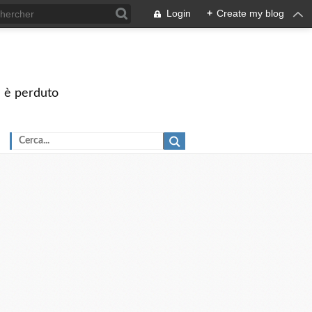
Login
+
Create my blog
on è perduto