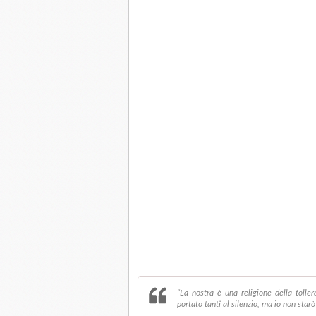
“La nostra è una religione della toll
portato tanti al silenzio, ma io non starò 