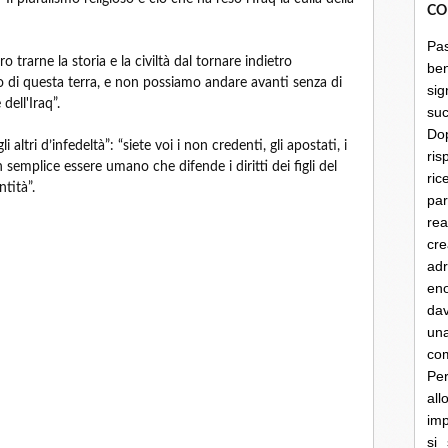
CO
Pa
 trarne la storia e la civiltà dal tornare indietro
be
lo di questa terra, e non possiamo andare avanti senza di
sig
dell'Iraq”.
su
Do
i altri d’infedeltà”: “siete voi i non credenti, gli apostati, i
ris
un semplice essere umano che difende i diritti dei figli del
ri
tità”.
par
rea
cre
ad
en
dav
un
co
Per
al
imp
si