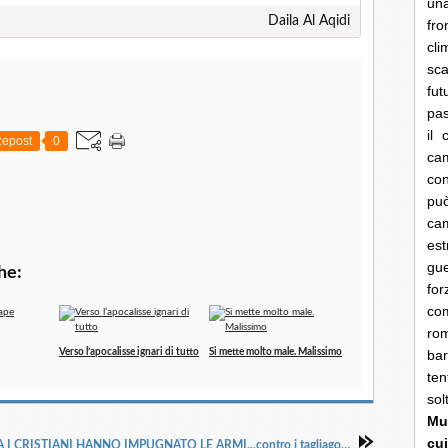
una
Daila Al Aqidi
fro
cli
sca
fut
pas
il 
epost
0
cam
con
pu
ca
es
gue
he:
fo
co
rom
Verso l’apocalisse ignari di tutto
Si mette molto male. Malissimo
bar
ten
so
Mun
cui
IN SIRIA I CRISTIANI HANNO IMPUGNATO LE ARMI...contro i tagliagole di Al Nusra e