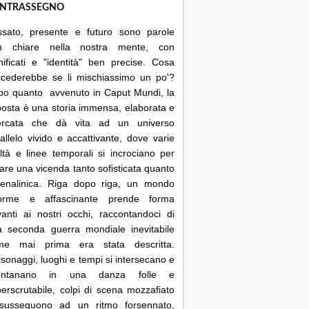
NTRASSEGNO
ssato, presente e futuro sono parole
n chiare nella nostra mente, con
nificati e "identità" ben precise. Cosa
ccederebbe se li mischiassimo un po'?
po quanto avvenuto in Caput Mundi, la
posta è una storia immensa, elaborata e
cercata che dà vita ad un universo
allelo vivido e accattivante, dove varie
ltà e linee temporali si incrociano per
are una vicenda tanto sofisticata quanto
renalinica. Riga dopo riga, un mondo
orme e affascinante prende forma
anti ai nostri occhi, raccontandoci di
a seconda guerra mondiale inevitabile
me mai prima era stata descritta.
sonaggi, luoghi e tempi si intersecano e
lontanano in una danza folle e
erscrutabile, colpi di scena mozzafiato
 susseguono ad un ritmo forsennato,