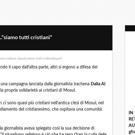
"siamo tutti cristiani"
ndo il capo dall'altra parte, altri si ergono a difesa dei
 di una campagna lanciata dalla giornalista irachena
Dalia Al
la propria solidarietà ai cristiani di Mosul.
ci sono quasi più cristiani nell'antica città di Mosul, nel
nsediamento del cristianesimo, che ospitava una comunità
IN
R
A
la giornalista aveva spiegato così la sua decisione di
gf
Il pluralismo religioso è ciò che ha reso l’Iraq la culla della