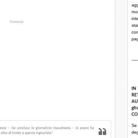
ag
mo
int
Pubblicità
st
com
pa
___
IN
R
A
gf
CO
Se
eranza – ha concluso la giornalista musulmana – la paura ha
deg
zitta di fronte a questa ingiustizia”.