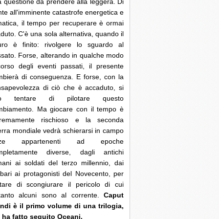
 questione da prendere alla leggera. Di
nte all'imminente catastrofe energetica e
matica, il tempo per recuperare è ormai
duto. C'è una sola alternativa, quando il
uro è finito: rivolgere lo sguardo al
sato. Forse, alterando in qualche modo
corso degli eventi passati, il presente
bierà di conseguenza. E forse, con la
sapevolezza di ciò che è accaduto, si
ò tentare di pilotare questo
mbiamento. Ma giocare con il tempo è
tremamente rischioso e la seconda
rra mondiale vedrà schierarsi in campo
rze appartenenti ad epoche
mpletamente diverse, dagli antichi
ani ai soldati del terzo millennio, dai
bari ai protagonisti del Novecento, per
tare di scongiurare il pericolo di cui
ltanto alcuni sono al corrente.
Caput
di è il primo volume di una trilogia,
 ha fatto seguito Oceani.