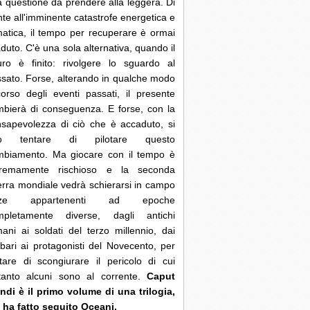
 questione da prendere alla leggera. Di
nte all'imminente catastrofe energetica e
matica, il tempo per recuperare è ormai
duto. C'è una sola alternativa, quando il
uro è finito: rivolgere lo sguardo al
sato. Forse, alterando in qualche modo
corso degli eventi passati, il presente
bierà di conseguenza. E forse, con la
sapevolezza di ciò che è accaduto, si
ò tentare di pilotare questo
mbiamento. Ma giocare con il tempo è
tremamente rischioso e la seconda
rra mondiale vedrà schierarsi in campo
rze appartenenti ad epoche
mpletamente diverse, dagli antichi
ani ai soldati del terzo millennio, dai
bari ai protagonisti del Novecento, per
tare di scongiurare il pericolo di cui
ltanto alcuni sono al corrente.
Caput
di è il primo volume di una trilogia,
 ha fatto seguito Oceani.