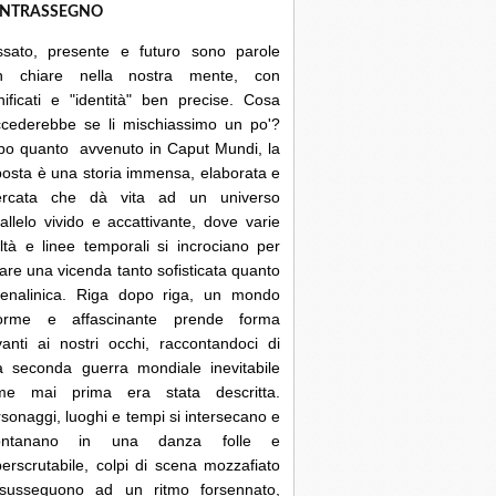
NTRASSEGNO
ssato, presente e futuro sono parole
n chiare nella nostra mente, con
nificati e "identità" ben precise. Cosa
ccederebbe se li mischiassimo un po'?
po quanto avvenuto in Caput Mundi, la
posta è una storia immensa, elaborata e
cercata che dà vita ad un universo
allelo vivido e accattivante, dove varie
ltà e linee temporali si incrociano per
are una vicenda tanto sofisticata quanto
renalinica. Riga dopo riga, un mondo
orme e affascinante prende forma
anti ai nostri occhi, raccontandoci di
a seconda guerra mondiale inevitabile
me mai prima era stata descritta.
sonaggi, luoghi e tempi si intersecano e
lontanano in una danza folle e
erscrutabile, colpi di scena mozzafiato
 susseguono ad un ritmo forsennato,