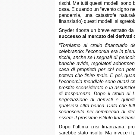
rischi. Ma tutti questi modelli sono
ossa. E quando un “evento cigno ne
pandemia, una catastrofe natural
finanziario) questi modelli si sgret
Snyder riporta un breve estratto d
successo al mercato dei derivati 
“Torniamo al crollo finanziario
celebrando: l’economia era in pie
ricchi, anche se i segnali di pericolo
banche avide, regolatori addormenta
casa di proprietà per chi non pote
poteva che finire male. E poi, qua
l’economia mondiale sono quasi cro
prestito sconsiderato e la assunzio
di trasparenza. Dopo il crollo di 
negoziazione di derivati ​​e qui
qualsiasi altra banca. Dato che tut
sconosciuta nel commercio di deriv
essere il prossimo istituto finanziar
Dopo l’ultima crisi finanziaria,
sarebbe stato risolto. Ma invece i