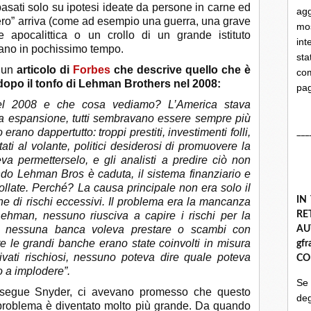
 basati solo su ipotesi ideate da persone in carne ed
ag
ro” arriva (come ad esempio una guerra, una grave
mo
e apocalittica o un crollo di un grande istituto
int
olano in pochissimo tempo.
st
a un
articolo di
Forbes
che descrive quello che è
com
dopo il tonfo di Lehman Brothers nel 2008:
pa
 del 2008 e che cosa vediamo? L’America stava
na espansione, tutti sembravano essere sempre più
 erano dappertutto: troppi prestiti, investimenti folli,
___
ti al volante, politici desiderosi di promuovere la
va permetterselo, e gli analisti a predire ciò non
ndo Lehman Bros è caduta, il sistema finanziario e
llate. Perché? La causa principale non era solo il
IN
ne di rischi eccessivi. Il problema era la mancanza
Lehman, nessuno riusciva a capire i rischi per la
R
ndi nessuna banca voleva prestare o scambi con
A
te le grandi banche erano state coinvolti in misura
gf
ati ​​rischiosi, nessuno poteva dire quale poteva
CO
io a implodere”.
Se
 prosegue Snyder, ci avevano promesso che questo
deg
l problema è diventato molto più grande. Da quando