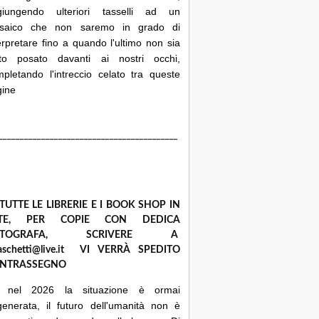
giungendo ulteriori tasselli ad un
saico che non saremo in grado di
erpretare fino a quando l'ultimo non sia
ato posato davanti ai nostri occhi,
pletando l'intreccio celato tra queste
gine
__________________________________________
 TUTTE LE LIBRERIE E I BOOK SHOP IN
ETE, PER COPIE CON DEDICA
UTOGRAFA, SCRIVERE A
raschetti@live.it VI VERRÀ SPEDITO
NTRASSEGNO
 nel 2026 la situazione è ormai
enerata, il futuro dell'umanità non è