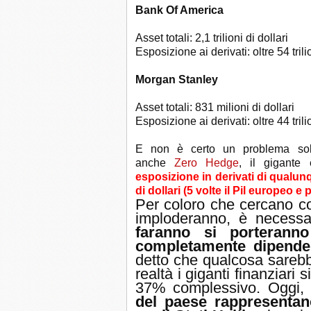
Bank Of America
Asset totali: 2,1 trilioni di dollari
Esposizione ai derivati: oltre 54 trilio
Morgan Stanley
Asset totali: 831 milioni di dollari
Esposizione ai derivati: oltre 44 trilio
E non è certo un problema sol
anche
Zero Hedge
, il gigante
esposizione in derivati di qualunqu
di dollari (5 volte il Pil europeo e
Per coloro che cercano con
imploderanno, è necess
faranno si porteranno
completamente dipende
detto che qualcosa sarebbe
realtà i giganti finanziari 
37% complessivo. Oggi, i
del paese rappresentano 