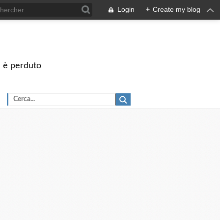
Login
+
Create my blog
on è perduto