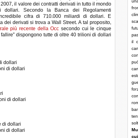
una
07, il valore dei contratti derivati ​​in tutto il mondo
fro
di dollari. Secondo la Banca dei Regolamenti
cli
’incredibile cifra di 710.000 miliardi di dollari. E
sca
 dei derivati si trova a Wall Street. A tal proposito,
fut
trale più recente della Occ
secondo cui le cinque
llire” dispongono tutte di oltre 40 trilioni di dollari
pas
il 
cam
con
pu
i dollari
ni di dollari
ca
es
gue
fo
ri
co
oni di dollari
rom
bar
ten
so
 di dollari
Mun
ni di dollari
cui