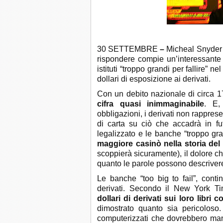
30 SETTEMBRE
–
Micheal Snyder
rispondere compie un’interessante a
istituti “troppo grandi per fallire” 
dollari di esposizione ai derivati​.
Con un debito nazionale di circa 17
cifra quasi inimmaginabile
. E,
obbligazioni, i derivati ​​non rappr
di carta su ciò che accadrà in f
legalizzato e le banche “troppo gra
maggiore casinò nella storia del
scoppierà sicuramente), il dolore c
quanto le parole possono descriver
Le banche “too big to fail”, conti
derivati. Secondo il New York Time
dollari di derivati ​​sui loro libri c
dimostrato quanto sia pericoloso
computerizzati che dovrebbero mante