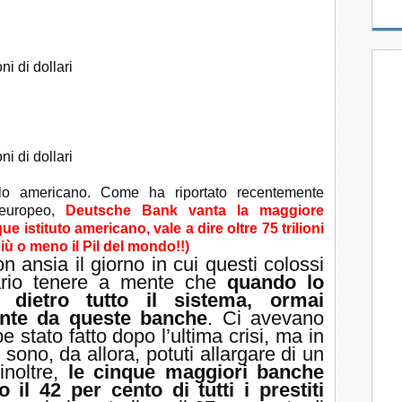
ni di dollari
ni di dollari
o americano. Come ha riportato recentemente
 europeo,
Deutsche Bank vanta la maggiore
e istituto americano, vale a dire oltre 75 trilioni
 più o meno il Pil del mondo!!)
 ansia il giorno in cui questi colossi
ario tenere a mente che
quando lo
 dietro tutto il sistema, ormai
nte da queste banche
. Ci avevano
 stato fatto dopo l’ultima crisi, ma in
si sono, da allora, potuti allargare di un
noltre,
le cinque maggiori banche
il 42 per cento di tutti i prestiti