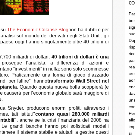
CO
Pa
be
sig
 su
The Economic Colapse Blog
non ha dubbi e per
su
nalisi sul mondo dei derivati negli Stati Uniti: gli
Do
nel paese oggi hanno singolarmente oltre 40 trilioni di
ris
ri
.700 miliardi di dollari,
40 trilioni di dollari è una
par
 prosegue l’analista, a differenza di azioni e
rea
esentano “investimenti” in nulla: sono solo scommesse
cre
uturo. Praticamente una forma di gioco d’azzardo
ad
ndi per fallire” hanno
trasformato Wall Street nel
 pianeta
. Quando questa nuova ​​bolla scoppierà (e
en
he causerà per l’economia globale sarà maggiore di
dav
e.
un
co
nua Snyder, producono enormi profitti attraverso i
Per
s, tali istituti
“contano quasi 280.000 miliardi
ontabili”
, anche se la crisi finanziaria del 2008 ha
al
. Le grandi banche hanno poi sofisticati modelli
imp
nere il sistema stabile e aiutarli a gestire questi
si