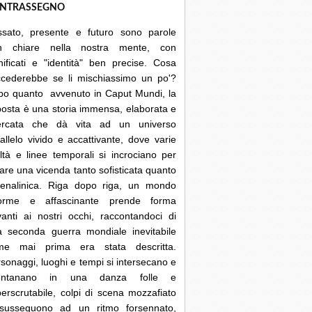
NTRASSEGNO
ssato, presente e futuro sono parole
n chiare nella nostra mente, con
nificati e "identità" ben precise. Cosa
ccederebbe se li mischiassimo un po'?
po quanto avvenuto in Caput Mundi, la
posta è una storia immensa, elaborata e
cercata che dà vita ad un universo
allelo vivido e accattivante, dove varie
ltà e linee temporali si incrociano per
are una vicenda tanto sofisticata quanto
renalinica. Riga dopo riga, un mondo
orme e affascinante prende forma
anti ai nostri occhi, raccontandoci di
a seconda guerra mondiale inevitabile
me mai prima era stata descritta.
sonaggi, luoghi e tempi si intersecano e
lontanano in una danza folle e
erscrutabile, colpi di scena mozzafiato
 susseguono ad un ritmo forsennato,