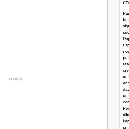
CO
Pa
be
sig
su
Do
ris
ri
par
rea
cre
ad
Pubblicità
en
dav
un
co
Per
al
imp
si