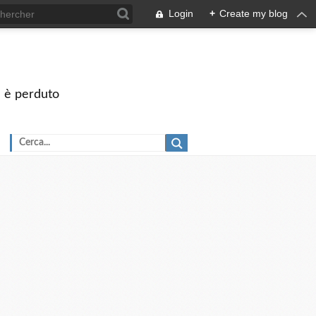
Login
+
Create my blog
on è perduto