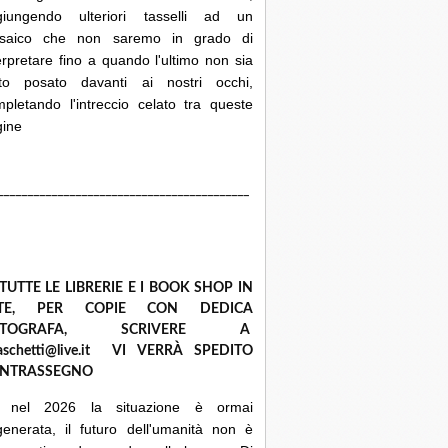
giungendo ulteriori tasselli ad un
saico che non saremo in grado di
erpretare fino a quando l'ultimo non sia
ato posato davanti ai nostri occhi,
pletando l'intreccio celato tra queste
gine
__________________________________________
 TUTTE LE LIBRERIE E I BOOK SHOP IN
ETE, PER COPIE CON DEDICA
UTOGRAFA, SCRIVERE A
raschetti@live.it VI VERRÀ SPEDITO
NTRASSEGNO
 nel 2026 la situazione è ormai
enerata, il futuro dell'umanità non è