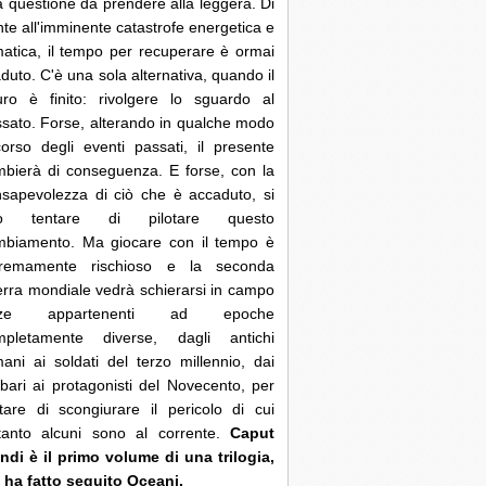
 questione da prendere alla leggera. Di
nte all'imminente catastrofe energetica e
matica, il tempo per recuperare è ormai
duto. C'è una sola alternativa, quando il
uro è finito: rivolgere lo sguardo al
sato. Forse, alterando in qualche modo
corso degli eventi passati, il presente
bierà di conseguenza. E forse, con la
sapevolezza di ciò che è accaduto, si
ò tentare di pilotare questo
mbiamento. Ma giocare con il tempo è
tremamente rischioso e la seconda
rra mondiale vedrà schierarsi in campo
rze appartenenti ad epoche
mpletamente diverse, dagli antichi
ani ai soldati del terzo millennio, dai
bari ai protagonisti del Novecento, per
tare di scongiurare il pericolo di cui
ltanto alcuni sono al corrente.
Caput
di è il primo volume di una trilogia,
 ha fatto seguito Oceani.