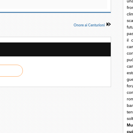
una
fro
cli
sca
Onore ai Centurioni
fut
pas
il 
cam
con
pu
ca
es
gue
fo
co
rom
bar
ten
so
Mun
cui