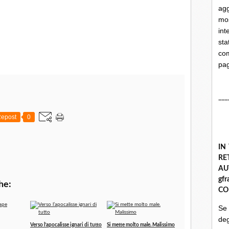
ag
mo
int
st
com
pa
___
epost
0
IN
R
A
gf
he:
CO
Se
deg
Verso l’apocalisse ignari di tutto
Si mette molto male. Malissimo