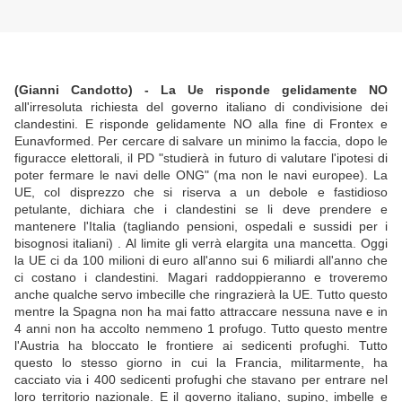
(Gianni Candotto) - La Ue risponde gelidamente NO
all'irresoluta richiesta del governo italiano di condivisione dei
clandestini. E risponde gelidamente NO alla fine di Frontex e
Eunavformed. Per cercare di salvare un minimo la faccia, dopo le
figuracce elettorali, il PD "studierà in futuro di valutare l'ipotesi di
poter fermare le navi delle ONG" (ma non le navi europee). La
UE, col disprezzo che si riserva a un debole e fastidioso
petulante, dichiara che i clandestini se li deve prendere e
mantenere l'Italia (tagliando pensioni, ospedali e sussidi per i
bisognosi italiani) . Al limite gli verrà elargita una mancetta. Oggi
la UE ci da 100 milioni di euro all'anno sui 6 miliardi all'anno che
ci costano i clandestini. Magari raddoppieranno e troveremo
anche qualche servo imbecille che ringrazierà la UE. Tutto questo
mentre la Spagna non ha mai fatto attraccare nessuna nave e in
4 anni non ha accolto nemmeno 1 profugo. Tutto questo mentre
l'Austria ha bloccato le frontiere ai sedicenti profughi. Tutto
questo lo stesso giorno in cui la Francia, militarmente, ha
cacciato via i 400 sedicenti profughi che stavano per entrare nel
loro territorio nazionale. E il governo italiano, supino, imbelle e