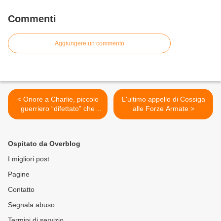
Commenti
Aggiungere un commento
< Onore a Charlie, piccolo
L'ultimo appello di Cossiga
guerriero “difettato” che
alle Forze Armate >
morirà da vivo. In un mondo
di falsi vivi, già morti dentro
Ospitato da Overblog
I migliori post
Pagine
Contatto
Segnala abuso
Termini di servizio