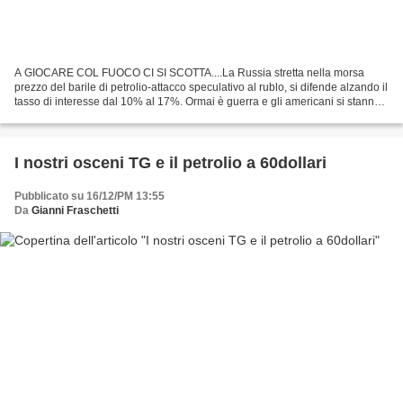
A GIOCARE COL FUOCO CI SI SCOTTA....La Russia stretta nella morsa
prezzo del barile di petrolio-attacco speculativo al rublo, si difende alzando il
tasso di interesse dal 10% al 17%. Ormai è guerra e gli americani si stanno
comportando con la Russia allo...
I nostri osceni TG e il petrolio a 60dollari
Pubblicato su 16/12/PM 13:55
Da
Gianni Fraschetti