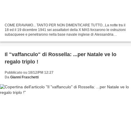
COME ERAVAMO... TANTO PER NON DIMENTICARE TUTTO...La notte tra il
18 ed il 19 dicembre 1941 sei assaltatori della X MAS forzarono le ostruzioni
subacqueee e penetrarono nella base navale inglese di Alessandria
d'Egitto, base della Meditarranena Fleet,...
Il "vaffanculo" di Rossella: ...per Natale ve lo
regalo triplo !
Pubblicato su 18/12/PM 12:27
Da
Gianni Fraschetti