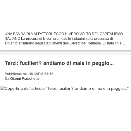
UNA BANDA DI MALFATTORI: ECCO IL VERO VOLTO DEL CAPITALISMO
ITALIANO La procura di Ivrea ha chiuso le indagini sulla presenza di
amianto all’interno degli stabilimenti dell’Olivetti nel Torinese. E' stato chiesto
il rinvio a giudizio di tutti gli indagati...
Terzi: fucilieri? andiamo di male in peggio...
Pubblicato su 18/12/PM 23:16
Da
Gianni Fraschetti