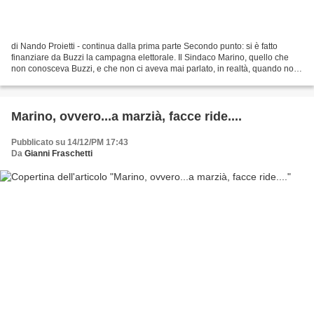
di Nando Proietti - continua dalla prima parte Secondo punto: si è fatto
finanziare da Buzzi la campagna elettorale. Il Sindaco Marino, quello che
non conosceva Buzzi, e che non ci aveva mai parlato, in realtà, quando non
era nemmeno ancora sindaco, riceve...
Marino, ovvero...a marzià, facce ride....
Pubblicato su 14/12/PM 17:43
Da
Gianni Fraschetti