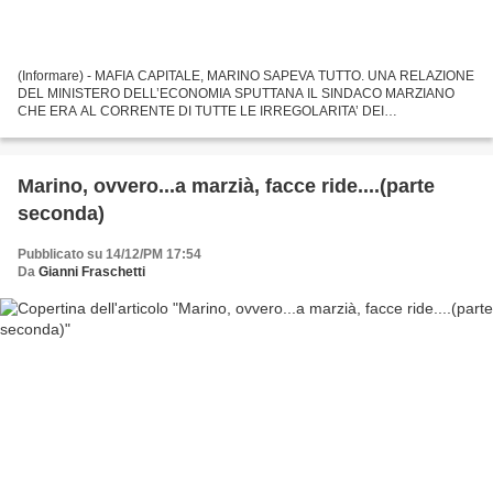
(Informare) - MAFIA CAPITALE, MARINO SAPEVA TUTTO. UNA RELAZIONE
DEL MINISTERO DELL’ECONOMIA SPUTTANA IL SINDACO MARZIANO
CHE ERA AL CORRENTE DI TUTTE LE IRREGOLARITA’ DEI
FINANZIAMENTI DEL COMUNE ALLE COOP. La relazione, datata 16
gennaio 2014, è stata...
Marino, ovvero...a marzià, facce ride....(parte
seconda)
Pubblicato su 14/12/PM 17:54
Da
Gianni Fraschetti