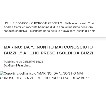
UN LURIDO VECCHIO PORCO E PEDOFILO....Belle e innocenti. Così
Andrea Camilleri racconta bambine di due anni al massimo della loro
capacità seduttiva. Lo scrittore parla del suo nuovo libro, ospite di Fabio
Fazio su Rai3. “A due anni le donne raggiungono...
MARINO: DA "...NON HO MAI CONOSCIUTO
BUZZI..." A "...HO PRESO I SOLDI DA BUZZI,
Pubblicato su 08/12/PM 19:23
Da
Gianni Fraschetti