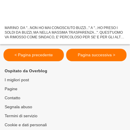
MARINO: DA "...NON HO MAI CONOSCIUTO BUZZI..." A "...HO PRESO I
SOLDI DA BUZZI, MA NELLA MASSIMA TRASPARENZA...". QUEST'UOMO
VA RIMOSSO COME SINDACO, E' PERCOLOSO PER SE' E PER GLI ALTRI.
UN MITOMANE, BUGIARDO E NARCISO...
< Pagina precedente
Pagina successiva >
Ospitato da Overblog
I migliori post
Pagine
Contatto
Segnala abuso
Termini di servizio
Cookie e dati personali