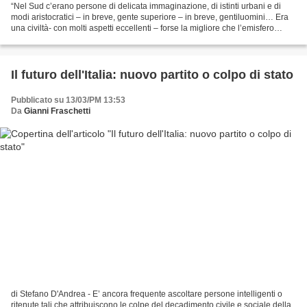
“Nel Sud c’erano persone di delicata immaginazione, di istinti urbani e di
modi aristocratici – in breve, gente superiore – in breve, gentiluomini… Era
una civiltà- con molti aspetti eccellenti – forse la migliore che l’emisfero
occidentale vide mai –...
Il futuro dell'Italia: nuovo partito o colpo di stato
Pubblicato su 13/03/PM 13:53
Da
Gianni Fraschetti
di Stefano D'Andrea - E’ ancora frequente ascoltare persone intelligenti o
ritenute tali che attribuiscono le colpe del decadimento civile e sociale della