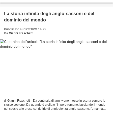
andare ovunque in frantumi di...
La storia infinita degli anglo-sassoni e del
dominio del mondo
Pubblicato su 12/03/PM 14:25
Da
Gianni Fraschetti
di Gianni Fraschetti - Da centinaia di anni viene messo in scena sempre lo
stesso copione. Da quando è crollato l'Impero romano, lasciando il mondo
nel caos e alle prese col delirio di onnipotenza anglo-sassone, l'umanità
intera si è trovata ad assistere,...