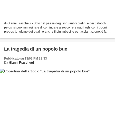
di Gianni Fraschetti - Solo nel paese degli inguaribili cretini e dei balocchi
pelosi si può immaginare di continuare a soccorrere naufraghi con i buoni
propositi, l’ultimo dei quali, e anche il più imbecille per acclamazione, è fare
dell'isola di Lampedusa...
La tragedia di un popolo bue
Pubblicato su 13/03/PM 23:33
Da
Gianni Fraschetti