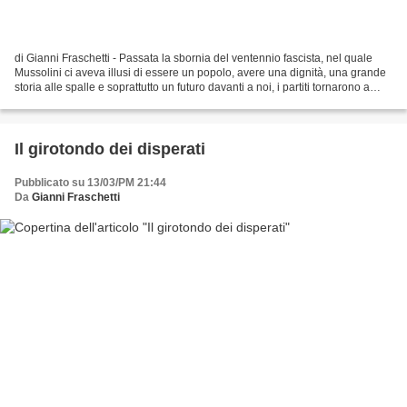
di Gianni Fraschetti - Passata la sbornia del ventennio fascista, nel quale
Mussolini ci aveva illusi di essere un popolo, avere una dignità, una grande
storia alle spalle e soprattutto un futuro davanti a noi, i partiti tornarono a
occupare il centro...
Il girotondo dei disperati
Pubblicato su 13/03/PM 21:44
Da
Gianni Fraschetti