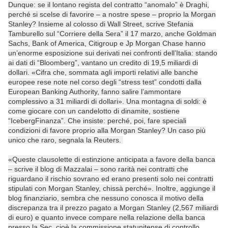
Dunque: se il lontano regista del contratto “anomalo” è Draghi,
perché si scelse di favorire – a nostre spese – proprio la Morgan
Stanley? Insieme al colosso di Wall Street, scrive Stefania
Tamburello sul “Corriere della Sera” il 17 marzo, anche Goldman
Sachs, Bank of America, Citigroup e Jp Morgan Chase hanno
un’enorme esposizione sui derivati nei confronti dell’Italia: stando
ai dati di “Bloomberg”, vantano un credito di 19,5 miliardi di
dollari. «Cifra che, sommata agli importi relativi alle banche
europee rese note nel corso degli “stress test” condotti dalla
European Banking Authority, fanno salire l’ammontare
complessivo a 31 miliardi di dollari». Una montagna di soldi: è
come giocare con un candelotto di dinamite, sostiene
“IcebergFinanza”. Che insiste: perché, poi, fare speciali
condizioni di favore proprio alla Morgan Stanley? Un caso più
unico che raro, segnala la Reuters.
«Queste clausolette di estinzione anticipata a favore della banca
– scrive il blog di Mazzalai – sono rarità nei contratti che
riguardano il rischio sovrano ed erano presenti solo nei contratti
stipulati con Morgan Stanley, chissà perché». Inoltre, aggiunge il
blog finanziario, sembra che nessuno conosca il motivo della
discrepanza tra il prezzo pagato a Morgan Stanley (2,567 miliardi
di euro) e quanto invece compare nella relazione della banca
presso la Sec, cioè la commissione statunitense di controllo