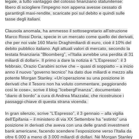
legale, a tutto vantaggio del colosso finanziario statunitense:
libero di sciogliere l’impegno non appena avesse cessato di
garantirgli maxi-rendite, scaricate poi sul debito e quindi sulle
tasse degli italiani.
Clausola anomala, ha ammesso il sottosegretario all’istruzione
Marco Rossi Doria, specie in un mercato come quello dei derivati,
che per noi vale 160 Mario Draghimiliardi di euro, cioè il 10% del
debito pubblico italiano. Agli attuali valori di mercato, secondo la
testata finanziaria “Bloomberg”, «l’Italia avrebbe una perdita di 31
miliardi di dollari». Il primo a dare la notizia è “L’Espresso”: il 3
febbraio, Orazio Carabini scrive che – quasi di soppiatto – a inizio
anno il nuovo “governo tecnico” ha dato due miliardi e mezzo alla
potente Morgan Stanley. «Un’operazione su una posizione in
derivati che il Tesoro non ha voluto commentare, peggiorando
così le cose», scrive il blog “IcebergFinanza”, documentato
“diario di bordo” a cura di Andrea Mazzalai, che ricostruisce i
passaggi-chiave di questa strana vicenda.
In gran silenzio, scrive “L’Espresso”, il 3 gennaio – alla vigilia
dell’Epifania – il ministero di via XX Settembre ha “estinto” una
posizione in derivati che aveva con una delle grandi investment
bank americane, facendo scendere l’esposizione verso l’Italia da
oltre 6.000 a meno di 3.000 miliardi di dollari. Né Morgan Stanley