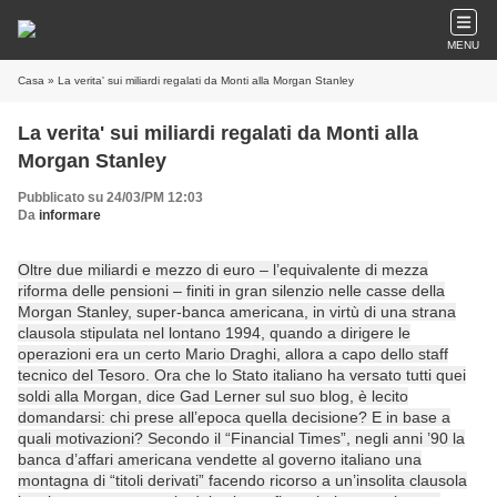
MENU
Casa
» La verita' sui miliardi regalati da Monti alla Morgan Stanley
La verita' sui miliardi regalati da Monti alla
Morgan Stanley
Pubblicato su 24/03/PM 12:03
Da
informare
Oltre due miliardi e mezzo di euro – l’equivalente di mezza
riforma delle pensioni – finiti in gran silenzio nelle casse della
Morgan Stanley, super-banca americana, in virtù di una strana
clausola stipulata nel lontano 1994, quando a dirigere le
operazioni era un certo Mario Draghi, allora a capo dello staff
tecnico del Tesoro. Ora che lo Stato italiano ha versato tutti quei
soldi alla Morgan, dice Gad Lerner sul suo blog, è lecito
domandarsi: chi prese all’epoca quella decisione? E in base a
quali motivazioni? Secondo il “Financial Times”, negli anni ’90 la
banca d’affari americana vendette al governo italiano una
montagna di “titoli derivati” facendo ricorso a un’insolita clausola