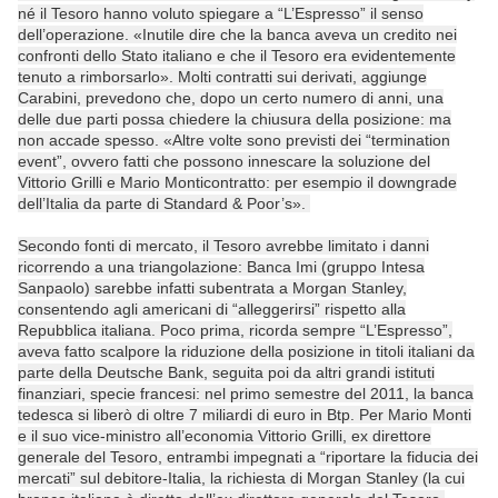
né il Tesoro hanno voluto spiegare a “L’Espresso” il senso
dell’operazione. «Inutile dire che la banca aveva un credito nei
confronti dello Stato italiano e che il Tesoro era evidentemente
tenuto a rimborsarlo». Molti contratti sui derivati, aggiunge
Carabini, prevedono che, dopo un certo numero di anni, una
delle due parti possa chiedere la chiusura della posizione: ma
non accade spesso. «Altre volte sono previsti dei “termination
event”, ovvero fatti che possono innescare la soluzione del
Vittorio Grilli e Mario Monticontratto: per esempio il downgrade
dell’Italia da parte di Standard & Poor’s».
Secondo fonti di mercato, il Tesoro avrebbe limitato i danni
ricorrendo a una triangolazione: Banca Imi (gruppo Intesa
Sanpaolo) sarebbe infatti subentrata a Morgan Stanley,
consentendo agli americani di “alleggerirsi” rispetto alla
Repubblica italiana. Poco prima, ricorda sempre “L’Espresso”,
aveva fatto scalpore la riduzione della posizione in titoli italiani da
parte della Deutsche Bank, seguita poi da altri grandi istituti
finanziari, specie francesi: nel primo semestre del 2011, la banca
tedesca si liberò di oltre 7 miliardi di euro in Btp. Per Mario Monti
e il suo vice-ministro all’economia Vittorio Grilli, ex direttore
generale del Tesoro, entrambi impegnati a “riportare la fiducia dei
mercati” sul debitore-Italia, la richiesta di Morgan Stanley (la cui