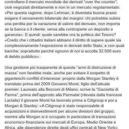
controllano il mercato mondiale dei derivati “over the counter”,
cioè negoziati direttamente e non in un mercato regolamentato.
«Per questa ragione, dopo Lehman, è diventata buona prassi
esigere il versamento bilaterale dei margini: chi potrebbe subire
una perdita per la variazione di valore del derivato, non importa
se la banca o il cliente, versa alla controparte un deposito a
garanzia». E quindi: quale sarebbe ora la politica del Tesoro?
«Credo che i cittadini italiani abbiano il diritto di sapere quale sia
complessivamente l’esposizione in derivati dello Stato, e con quali
banche; soprattutto perché ognuno di noi si accolla 32.500 euro
di debito pubblico».
Una gestione più trasparente di queste “armi di distruzione di
massa” non farebbe male, anche per evitare il sospetto di
giganteschi conflitti d’interesse: proprio dalla Morgan Stanley è
transitato prima del 2009 Giovanni Monti, figlio dell’attuale
premier. Laureato alla Bocconi di Milano, scrive la “Gazzetta di
Parma”, prima dell’approdo alla Parmalat (rilevata dalla francese
Lactalis) il giovane Monti ha lavorato prima a Citigroup e poi a
Morgan & Stanley: «A Citigroup è stato responsabile di
acquisizioni e disinvestimenti per alcune divisioni del gruppo,
mentre alla Morgan si è occupato in particolare di transazioni
economico-finanziarie sui mercati di Europa, Medio Oriente e
Africa, alle dipendenze dirette degli uffici centrali di New York».