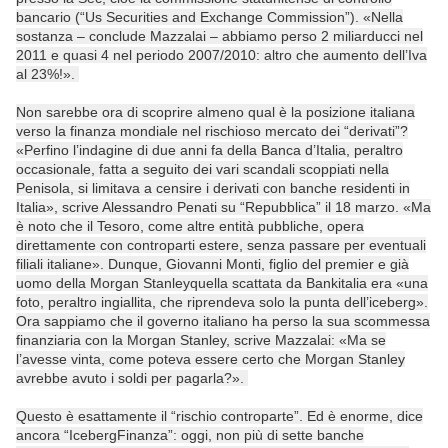
bancario (“Us Securities and Exchange Commission”). «Nella
sostanza – conclude Mazzalai – abbiamo perso 2 miliarducci nel
2011 e quasi 4 nel periodo 2007/2010: altro che aumento dell’Iva
al 23%!».
Non sarebbe ora di scoprire almeno qual è la posizione italiana
verso la finanza mondiale nel rischioso mercato dei “derivati”?
«Perfino l’indagine di due anni fa della Banca d’Italia, peraltro
occasionale, fatta a seguito dei vari scandali scoppiati nella
Penisola, si limitava a censire i derivati con banche residenti in
Italia», scrive Alessandro Penati su “Repubblica” il 18 marzo. «Ma
è noto che il Tesoro, come altre entità pubbliche, opera
direttamente con controparti estere, senza passare per eventuali
filiali italiane». Dunque, Giovanni Monti, figlio del premier e già
uomo della Morgan Stanleyquella scattata da Bankitalia era «una
foto, peraltro ingiallita, che riprendeva solo la punta dell’iceberg».
Ora sappiamo che il governo italiano ha perso la sua scommessa
finanziaria con la Morgan Stanley, scrive Mazzalai: «Ma se
l’avesse vinta, come poteva essere certo che Morgan Stanley
avrebbe avuto i soldi per pagarla?».
Questo è esattamente il “rischio controparte”. Ed è enorme, dice
ancora “IcebergFinanza”: oggi, non più di sette banche