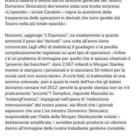
branca italiana è diretta dall’ex direttore generale del Tesoro,
Domenico Siniscalco) dev’essere stata una brutta sorpresa:
«L’episodio – scrive Carabini – riapre la questione della
trasparenza delle operazioni in derivati che sono gestite dal
Tesoro nella più totale opacità».
Nessuno, aggiunge “L’Espresso”, sa esattamente a quanto
ammonti il peso dei “derivati”: una volta all’anno viene
comunicato (agli uffici di statistica) il guadagno o la perdita
complessivamente registrata su quel tipo di operazioni. «Infine
c’è un problema di immagine per quello che è spesso chiamato il
“governo dei banchieri”: dare 2,567 miliardi a Morgan Stanley
mentre si stangano i pensionati e si stanziano 50 milioni per la
social card non suona bene». A conti fatti, si tratterebbe di una
somma colossale, pari a quasi la metà dell’Iva che gli italiani
dovranno versare nel 2012: perché la grande stampa non se n’è
praticamente “accorta”? Semplice, risponde Mazzalai su
“IcebergFinanza”: impegnati nell’opera di “redenzione
internazionale” del nostro paese, sia Monti che i giornali
sapevano che una L'ex ministro Domenico Siniscalco,
responsabile per l'Italia della Morgan Stanleysimile notizia –
debitamente amplificata – avrebbe potuto produrre un ulteriore
danno all’immagine della nostra traballante gestione contabile.