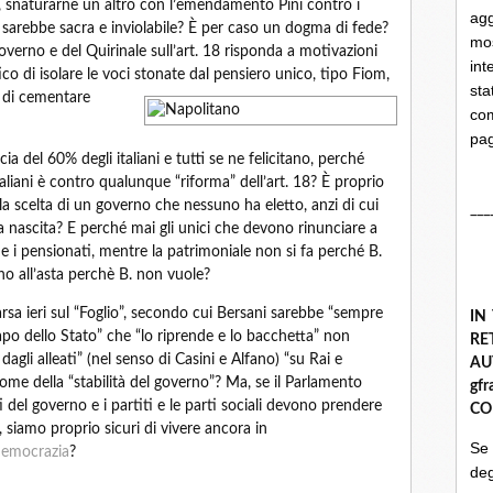
i, snaturarne un altro con l’emendamento Pini contro i
ag
18 sarebbe sacra e inviolabile? È per caso un dogma di fede?
mo
governo e del Quirinale sull’art. 18 risponda a motivazioni
int
co di isolare le voci stonate dal pensiero unico, tipo
Fiom,
st
e di cementare
com
pa
ia del 60% degli italiani e tutti se ne felicitano, perché
taliani è contro qualunque “riforma” dell’art. 18? È proprio
lla scelta di un governo che nessuno ha eletto, anzi di cui
___
la nascita? E perché mai gli unici che devono rinunciare a
 e i pensionati, mentre la patrimoniale non si fa perché B.
o all’asta perchè B. non vuole?
arsa ieri sul “Foglio”, secondo cui Bersani sarebbe “sempre
IN
apo dello Stato” che “lo riprende e lo bacchetta” non
R
gli alleati” (nel senso di Casini e Alfano) “su Rai e
A
nome della “stabilità del governo”? Ma, se il Parlamento
gf
ti del governo e i partiti e le parti sociali devono prendere
CO
, siamo proprio sicuri di vivere ancora in
Se
emocrazia
?
deg