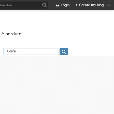
Login
+
Create my blog
on è perduto