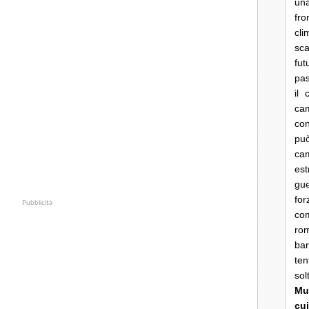
una
fro
cli
sca
fut
pas
il 
cam
con
pu
ca
es
gue
fo
Pubblicità
co
rom
bar
ten
so
Mun
cui