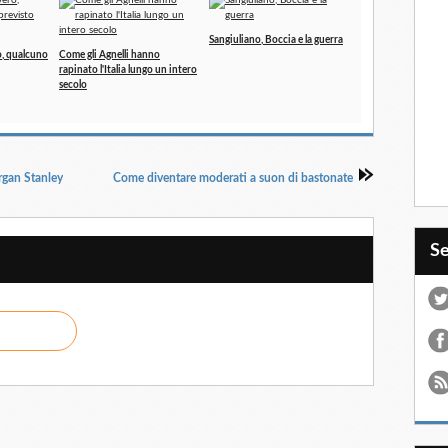
Sangiuliano, Boccia e la guerra
o, qualcuno
Come gli Agnelli hanno
rapinato l'Italia lungo un intero
secolo
organ Stanley
Come diventare moderati a suon di bastonate
S