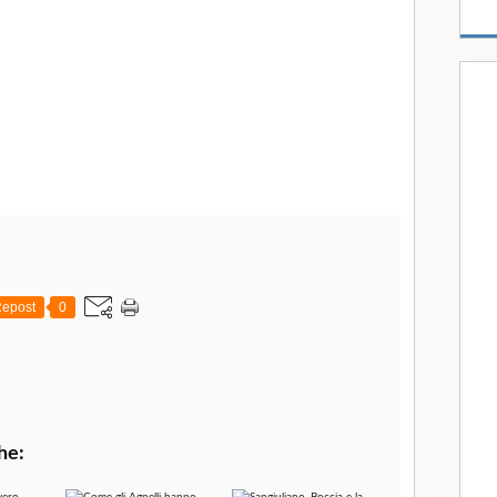
epost
0
he: