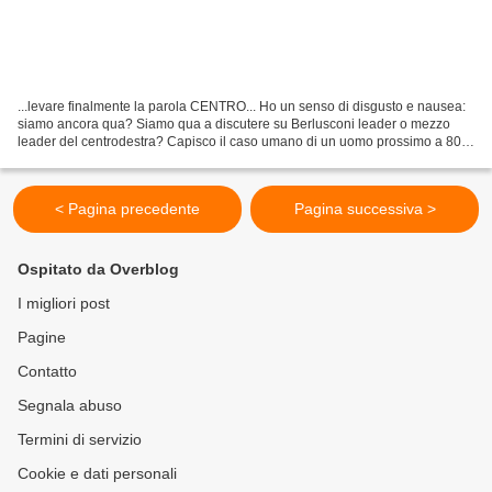
...levare finalmente la parola CENTRO... Ho un senso di disgusto e nausea:
siamo ancora qua? Siamo qua a discutere su Berlusconi leader o mezzo
leader del centrodestra? Capisco il caso umano di un uomo prossimo a 80
anni che negli utimi 3 è passato da...
< Pagina precedente
Pagina successiva >
Ospitato da Overblog
I migliori post
Pagine
Contatto
Segnala abuso
Termini di servizio
Cookie e dati personali