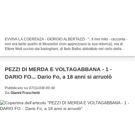
EVVIVA LA COERENZA - GIORGIO ALBERTAZZI - "...Il mio mito - racconta -
non era tanto quello di Mussolini (non apprezzavo la sua retorica), ma di
Ettore Muti ucciso dai badogliani, di Italo Balbo abbattuto nel cielo della
Sirte, degli eroi della Folgore....
PEZZI DI MERDA E VOLTAGABBANA - 1 -
DARIO FO... Dario Fo, a 18 anni si arruolò
Pubblicato su 07/11/AM 00:40
Da
Gianni Fraschetti