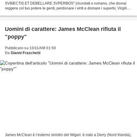
SVBIECTIS ET DEBELLARE SVPERBOS" (ricordati o romano, che dovrai
reggere col tuo potere le genti, perdonare i vinti e domare i superbi, Virgilius,
Aeneis liber VI) Certo Virgilio non immaginava che ci...
Uomini di carattere: James McClean rifiuta il
"poppy"
Pubblicato su 10/11/AM 01:50
Da
Gianni Fraschetti
James McClean è l’esterno sinistro del Wigan: è nato a Derry (Nord Irlanda),