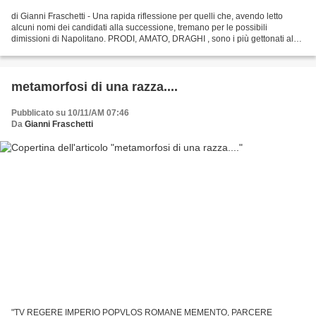
di Gianni Fraschetti - Una rapida riflessione per quelli che, avendo letto
alcuni nomi dei candidati alla successione, tremano per le possibili
dimissioni di Napolitano. PRODI, AMATO, DRAGHI , sono i più gettonati al
momento e in effetti c'è solo da rabbrividire....
metamorfosi di una razza....
Pubblicato su 10/11/AM 07:46
Da
Gianni Fraschetti
"TV REGERE IMPERIO POPVLOS ROMANE MEMENTO, PARCERE