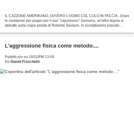
IL CAZZONE AMERIKANO, OVVERO L'UOMO COL CULO IN FACCIA...Dopo
le condanne per plagio per il suo "capolavoro" Gomorra, un'altra tegola si
abbatte sulla crapa pelata di Roberto Saviano, lo scortatissimo pseudo
scrittore-fenomeno divenuto il feticcio di...
L'aggressione fisica come metodo....
Pubblicato su 10/11/PM 13:05
Da
Gianni Fraschetti