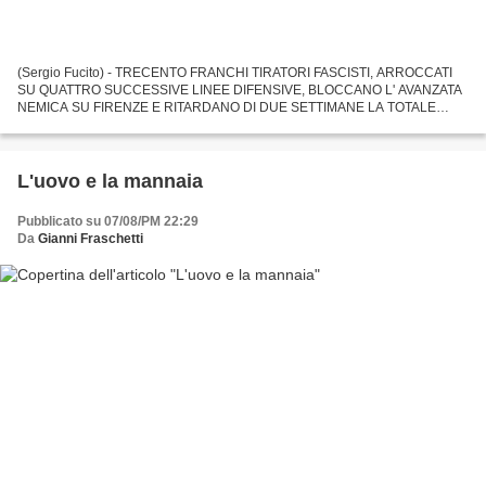
(Sergio Fucito) - TRECENTO FRANCHI TIRATORI FASCISTI, ARROCCATI
SU QUATTRO SUCCESSIVE LINEE DIFENSIVE, BLOCCANO L' AVANZATA
NEMICA SU FIRENZE E RITARDANO DI DUE SETTIMANE LA TOTALE
OCCUPAZIONE DEL CAPOLUOGO TOSCANO RESTANDO QUASI TUTTI
UCCISI. TRA LORO...
L'uovo e la mannaia
Pubblicato su 07/08/PM 22:29
Da
Gianni Fraschetti