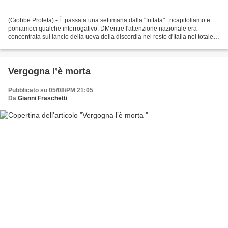
(Giobbe Profeta) - È passata una settimana dalla "frittata"...ricapitoliamo e
poniamoci qualche interrogativo. DMentre l'attenzione nazionale era
concentrata sul lancio della uova della discordia nel resto d'Italia nel totale
silenzio dei media e delle...
Vergogna l’è morta
Pubblicato su 05/08/PM 21:05
Da
Gianni Fraschetti