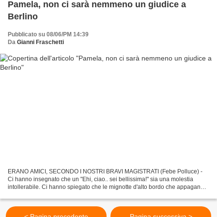
Pamela, non ci sarà nemmeno un giudice a
Berlino
Pubblicato su 08/06/PM 14:39
Da
Gianni Fraschetti
ERANO AMICI, SECONDO I NOSTRI BRAVI MAGISTRATI (Febe Polluce) -
Ci hanno insegnato che un "Ehi, ciao.. sei bellissima!" sia una molestia
intollerabile. Ci hanno spiegato che le mignotte d'alto bordo che appagano
le voglie di potenti mecenati per ricavarne...
< Pagina precedente
Pagina successiva >