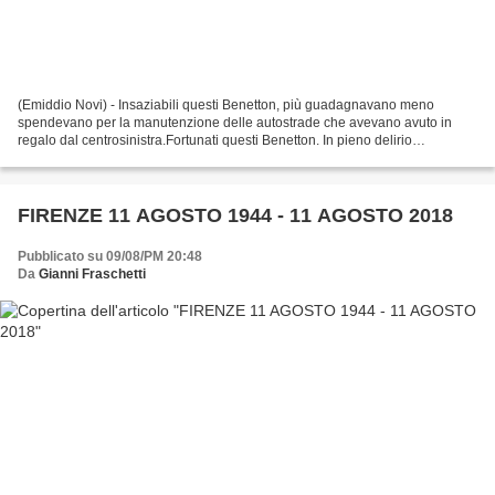
(Emiddio Novi) - Insaziabili questi Benetton, più guadagnavano meno
spendevano per la manutenzione delle autostrade che avevano avuto in
regalo dal centrosinistra.Fortunati questi Benetton. In pieno delirio
privatizzatore comprano dall'IRI la catena Gs....
FIRENZE 11 AGOSTO 1944 - 11 AGOSTO 2018
Pubblicato su 09/08/PM 20:48
Da
Gianni Fraschetti