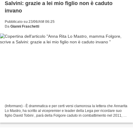
Salvini: grazie a lei mio figlio non è caduto
invano
Pubblicato su 23/06/AM 06:25
Da
Gianni Fraschetti
(Informare) - È drammatica e per certi versi clamorosa la lettera che Annarita
Lo Mastro, ha scritto al vicepremier e leader della Lega per ricordare suo
figlio David Tobini , parà della Folgore caduto in combattimento nel 2011, a
Bala Morghab, in Afghanistan...