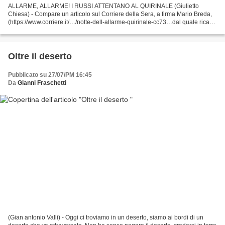
ALLARME, ALLARME! I RUSSI ATTENTANO AL QUIRINALE (Giulietto
Chiesa) - Compare un articolo sul Corriere della Sera, a firma Mario Breda,
(https://www.corriere.it/…/notte-dell-allarme-quirinale-cc73…dal quale ricavo
alcune citazioni. Non senza rilevare...
Oltre il deserto
Pubblicato su 27/07/PM 16:45
Da
Gianni Fraschetti
(Gian antonio Valli) - Oggi ci troviamo in un deserto, siamo ai bordi di un