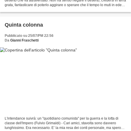
deserto che va attraversato. Non ha senso negare il deserto, credersi in terra
grata, fantasticare di poterlo aggirare o sperare che il tempo lo muti in eden.
È un deserto. Sappiamo...
Quinta colonna
Pubblicato su 25/07/PM 22:56
Da
Gianni Fraschetti
L'intendance suivrà: un "quotidiano comunista" per la guerra e la lotta di
classe dell'Impero (Fulvio Grimaldi) - Cari amici, stavolta sono davvero
lunghissimo. Era necessario. E’ la mia resa dei conti personale, ma spero