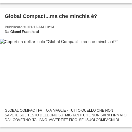
maggiore velocità, ma purtroppo...
Global Compact...ma che minchia è?
Pubblicato su 01/12/AM 10:14
Da
Gianni Fraschetti
GLOBAL COMPACT FATTO A MAGLIE - TUTTO QUELLO CHE NON
SAPETE SUL TESTO DELL’ONU SUI MIGRANTI CHE NON SARÀ FIRMATO
DAL GOVERNO ITALIANO. AVVERTITE FICO: SE I SUOI COMPAGNI DI
PARTITO HANNO APPENA VOTATO IL DECRETO SICUREZZA-
IMMIGRAZIONE, NON POSSONO VOTARE...