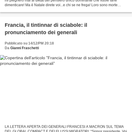
mi piegherò mai al diktat del pensiero unico dominante che vuole farle
dimenticare! Ma è Natale direte voi...e chi se ne frega! Loro sono morte
straziate e non meritano l'oblio....
Francia, il tintinnar di sciabole: il
pronunciamento dei generali
Pubblicato su 14/12/PM 20:18
Da
Gianni Fraschetti
LA LETTERA APERTA DEI GENERALI FRANCESI A MACRON SUL TEMA
DEL GLOBAL COMPACT E DEI FLUSSI MIGRATORI: “Signor presidente, Voi