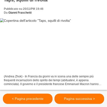
Pubblicato su 20/11/PM 19:46
Da
Gianni Fraschetti
(Andrea Zhok) - In Francia da giorni va in scena una delle sempre più
frequenti incarnazioni dello spirito dei tempi (abituatevi, è appena
cominciata). Il governo e il presidente francese Emmanuel Macron hanno
deciso di andarci giù duri contro la "racaille",...
< Pagina precedente
Pagina successiva >