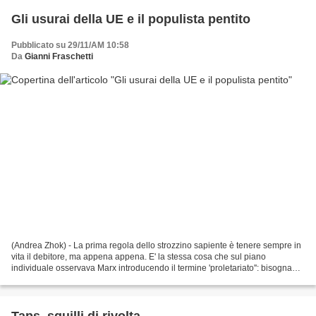
Gli usurai della UE e il populista pentito
Pubblicato su 29/11/AM 10:58
Da
Gianni Fraschetti
(Andrea Zhok) - La prima regola dello strozzino sapiente è tenere sempre in
vita il debitore, ma appena appena. E' la stessa cosa che sul piano
individuale osservava Marx introducendo il termine 'proletariato'': bisogna
stringere il cappio fino al limite...
Taps, squilli di rivolta