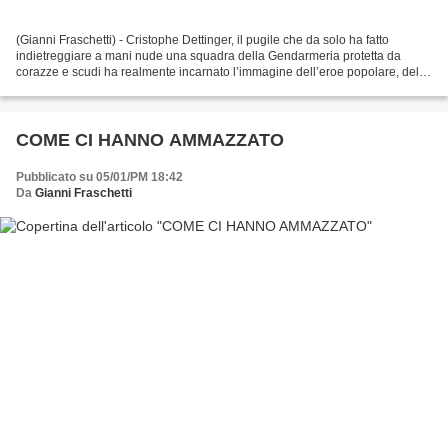
(Gianni Fraschetti) - Cristophe Dettinger, il pugile che da solo ha fatto
indietreggiare a mani nude una squadra della Gendarmeria protetta da
corazze e scudi ha realmente incarnato l’immagine dell’eroe popolare, del
Davide che sfida Golia. La scena dura...
COME CI HANNO AMMAZZATO
Pubblicato su 05/01/PM 18:42
Da
Gianni Fraschetti