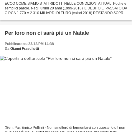
ECCO COME SIAMO STATI RIDOTTI NELLE CONDIZIONI ATTUALI Poche e
semplici parole. Negli ultimi 20 anni (1999-2018) IL DEBITO E’ PASSATO DA
CIRCA 1.770 A 2.310 MILIARDI DI EURO (valori 2018) RESTANDO SOPRA
AL 110% DEL PIL nonostante il fatto che: ABBIAMO...
Per loro non ci sarà più un Natale
Pubblicato su 23/12/PM 14:38
Da
Gianni Fraschetti
(Gen. Par. Enrico Pollini) - Non smetterò di tormentarvi con queste foto!! non