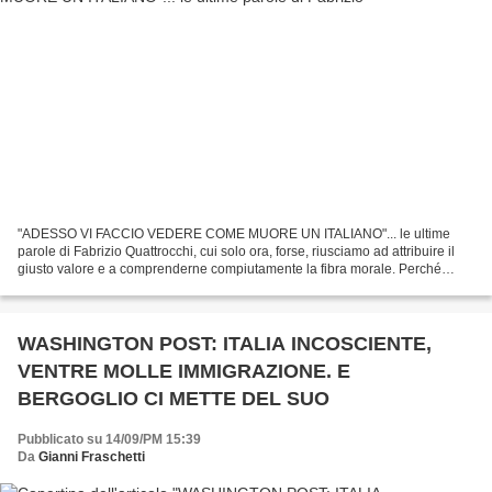
"ADESSO VI FACCIO VEDERE COME MUORE UN ITALIANO"... le ultime
parole di Fabrizio Quattrocchi, cui solo ora, forse, riusciamo ad attribuire il
giusto valore e a comprenderne compiutamente la fibra morale. Perché
malgrado l'orrore della morte, di "quella"...
WASHINGTON POST: ITALIA INCOSCIENTE,
VENTRE MOLLE IMMIGRAZIONE. E
BERGOGLIO CI METTE DEL SUO
Pubblicato su 14/09/PM 15:39
Da
Gianni Fraschetti