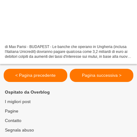
di Max Parisi - BUDAPEST - Le banche che operano in Ungheria (inclusa
l'italiana Unicredit) dovranno pagare qualcosa come 3,2 miliardi di euro ai
debitori colpiti da aumenti dei tassi d'interesse sui mutui, in base alla nuova
legge presentata oggi nel...
< Pagina precedente
Pagina successiva >
Ospitato da Overblog
I migliori post
Pagine
Contatto
Segnala abuso