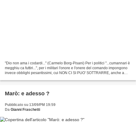
"Dio non ama i codardi..." (Carmelo Borg-Pisani) Per i politici "...cumannari è
megghiu ca futtiri...", per i militari l'onore e l'onere del comando impongono
invece obblighi pesantissimi, cui NON CI SI PUO' SOTTRARRE, anche a
costo della vita, tanto...
Marò: e adesso ?
Pubblicato su 13/09/PM 19:59
Da
Gianni Fraschetti