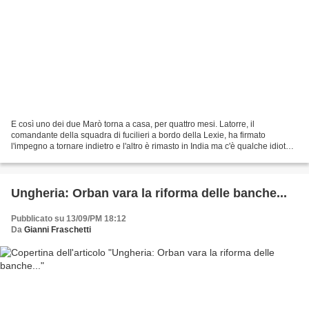
E così uno dei due Marò torna a casa, per quattro mesi. Latorre, il
comandante della squadra di fucilieri a bordo della Lexie, ha firmato
l'impegno a tornare indietro e l'altro è rimasto in India ma c'è qualche idiota
che è pure contento. Adesso ci sono...
Ungheria: Orban vara la riforma delle banche...
Pubblicato su 13/09/PM 18:12
Da
Gianni Fraschetti