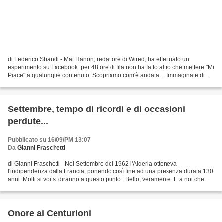
di Federico Sbandi - Mat Hanon, redattore di Wired, ha effettuato un
esperimento su Facebook: per 48 ore di fila non ha fatto altro che mettere "Mi
Piace" a qualunque contenuto. Scopriamo com'è andata.... Immaginate di
collegarvi a Facebook e di apprezzare,...
Settembre, tempo di ricordi e di occasioni
perdute...
Pubblicato su 16/09/PM 13:07
Da
Gianni Fraschetti
di Gianni Fraschetti - Nel Settembre del 1962 l'Algeria otteneva
l'indipendenza dalla Francia, ponendo così fine ad una presenza durata 130
anni. Molti si voi si diranno a questo punto...Bello, veramente. E a noi che
cazzo ce ne frega? Eh già è più comodo...
Onore ai Centurioni