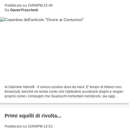
Pubblicato su 15/09/PM 22:40
Da
Gianni Fraschetti
di Gabriele Adinolfi - Il vulnus ucraìno dura da mesi. E' tempo di bilanci non
trinariciuti, benché mi renda conto che l'abitudine acostruirsi dogmi e slogan
proprio come i compagni che Guareschi immortalò nelridicolo, sia oggi
predominante e che, di...
Primi squilli di rivolta...
Pubblicato su 15/09/PM 12:53